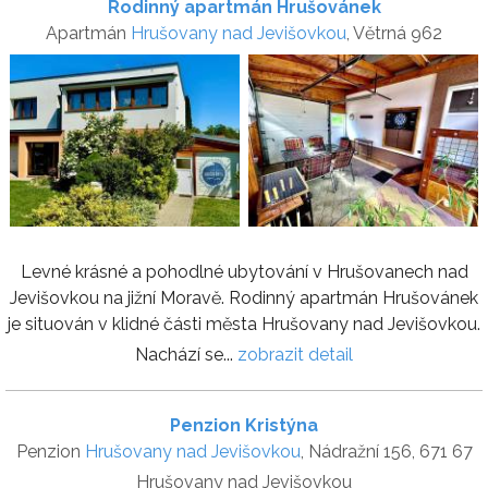
Rodinný apartmán Hrušovánek
Apartmán
Hrušovany nad Jevišovkou
, Větrná 962
Levné krásné a pohodlné ubytování v Hrušovanech nad
Jevišovkou na jižní Moravě. Rodinný apartmán Hrušovánek
je situován v klidné části města Hrušovany nad Jevišovkou.
Nachází se...
zobrazit detail
Penzion Kristýna
Penzion
Hrušovany nad Jevišovkou
, Nádražní 156, 671 67
Hrušovany nad Jevišovkou