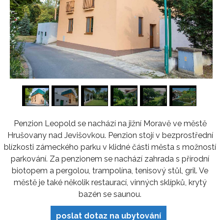
1
/
16
Penzion Leopold se nachází na jižní Moravě ve městě
Hrušovany nad Jevišovkou. Penzion stojí v bezprostřední
blízkosti zámeckého parku v klidné části města s možností
parkování. Za penzionem se nachází zahrada s přírodní
biotopem a pergolou, trampolína, tenisový stůl, gril. Ve
městě je také několik restaurací, vinných sklípků, krytý
bazén se saunou.
poslat dotaz na ubytování