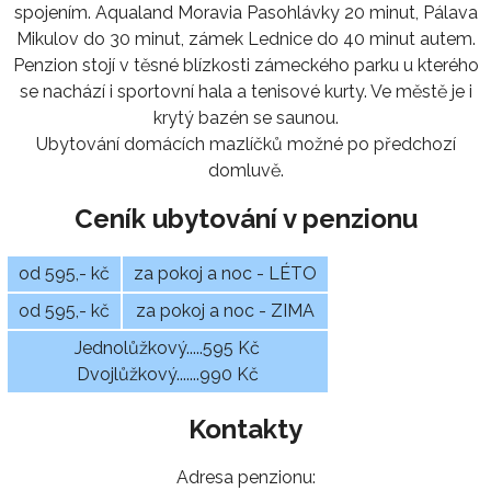
spojením. Aqualand Moravia Pasohlávky 20 minut, Pálava
Mikulov do 30 minut, zámek Lednice do 40 minut autem.
Penzion stojí v těsné blízkosti zámeckého parku u kterého
se nachází i sportovní hala a tenisové kurty. Ve městě je i
krytý bazén se saunou.
Ubytování domácích mazlíčků možné po předchozí
domluvě.
Ceník ubytování v penzionu
od 595,- kč
za pokoj a noc - LÉTO
od 595,- kč
za pokoj a noc - ZIMA
Jednolůžkový.....595 Kč
Dvojlůžkový.......990 Kč
Kontakty
Adresa penzionu: