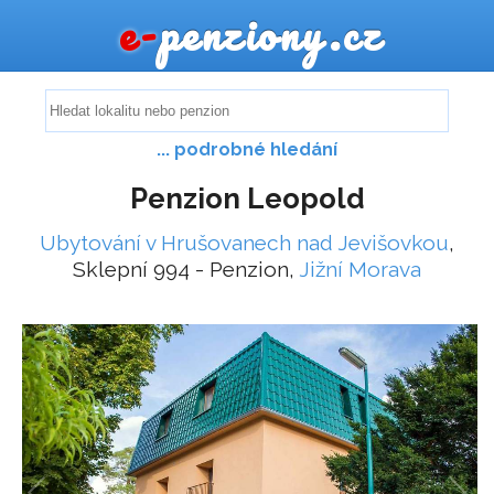
e-
penziony.cz
... podrobné hledání
Penzion Leopold
Ubytování v Hrušovanech nad Jevišovkou
,
Sklepní 994 - Penzion,
Jižní Morava