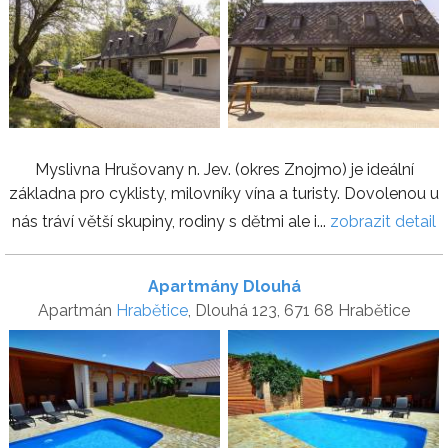
Myslivna Hrušovany n. Jev. (okres Znojmo) je ideální
základna pro cyklisty, milovníky vína a turisty. Dovolenou u
nás tráví větší skupiny, rodiny s dětmi ale i...
zobrazit detail
Apartmány Dlouhá
Apartmán
Hrabětice
, Dlouhá 123, 671 68 Hrabětice