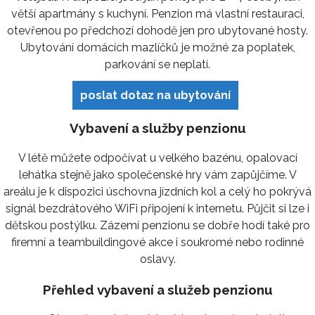
větší apartmány s kuchyní. Penzion má vlastní restauraci,
otevřenou po předchozí dohodě jen pro ubytované hosty.
Ubytování domácích mazlíčků je možné za poplatek,
parkování se neplatí.
poslat dotaz na ubytování
Vybavení a služby penzionu
V létě můžete odpočívat u velkého bazénu, opalovací
lehátka stejně jako společenské hry vám zapůjčíme. V
areálu je k dispozici úschovna jízdních kol a celý ho pokrývá
signál bezdrátového WiFi připojení k internetu. Půjčit si lze i
dětskou postýlku. Zázemí penzionu se dobře hodí také pro
firemní a teambuildingové akce i soukromé nebo rodinné
oslavy.
Přehled vybavení a služeb penzionu