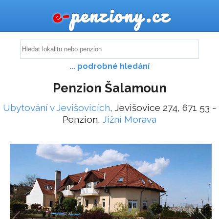
e-
penziony.cz
... podrobné hledání
Penzion Šalamoun
Ubytování v Jevišovicích
, Jevišovice 274, 671 53 -
Penzion,
Jižní Morava