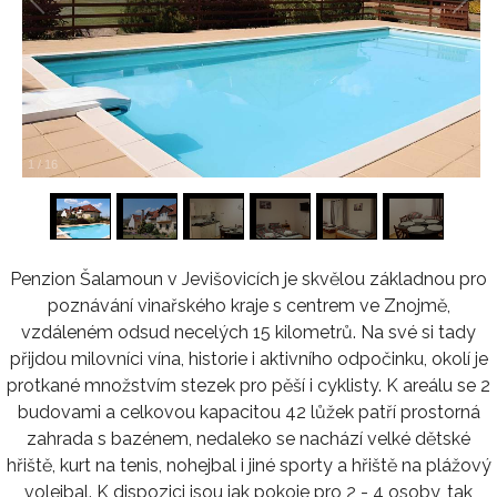
1
/
16
Penzion Šalamoun v Jevišovicích je skvělou základnou pro
poznávání vinařského kraje s centrem ve Znojmě,
vzdáleném odsud necelých 15 kilometrů. Na své si tady
přijdou milovníci vína, historie i aktivního odpočinku, okolí je
protkané množstvím stezek pro pěší i cyklisty. K areálu se 2
budovami a celkovou kapacitou 42 lůžek patří prostorná
zahrada s bazénem, nedaleko se nachází velké dětské
hřiště, kurt na tenis, nohejbal i jiné sporty a hřiště na plážový
volejbal. K dispozici jsou jak pokoje pro 2 - 4 osoby, tak