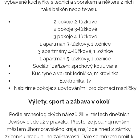
vybavené kuchyňky s lednicí a sporákem a některé z nich
také balkón nebo terasu.
2 pokoje 2-lůžkové
2 pokoje 3-lůžkové
3 pokoje 4-lůžkové
1 apartmán 3-lůžkový, 1 ložnice
3 apartmány 4-lůžkové, 1 ložnice
1 apartmán 5-lůžkový, 1 ložnice
Sociální zařízení:
sprchový kout, vana
Kuchyně a vaření:
lednička, mikrovlnka
Elektronika:
tv
Nabízíme pokoje:
s ubytováním i pro domácí mazlíčky
Výlety, sport a zábava v okolí
Podle archeologických nálezů žili v místech dnešních
Jevišovic lidé už v pravěku. Přesto, že jsou nejmenším
městem Jihomoravského kraje, mají zde hned 2 zámky,
zříceninu hradu a jiné zajímavosti. Dále se můžete projít k