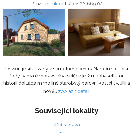
Penzion
Lukov
, Lukov 22, 669 02
Penzion je situovaný v samotném centru Národního parku
Podyjí v malé moravské vesničce jejíž mnohasetletou
historii dokládá mimo jiné starobylý barokní kostel sv. Jiljí a
nově...
zobrazit detail
Související lokality
Jižní Morava