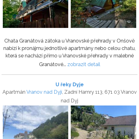
Chata Granátová zátoka u Vranovské přehrady v Onšově
nabízí k pronájmu jednotlivé apartmány nebo celou chatu,
která se nachází přímo u Vranovské přehrady v malebné
Granátové...
zobrazit detail
U řeky Dyje
Apartmán
Vranov nad Dyjí
, Zadní Hamry 113, 671 03 Vranov
nad Dyj