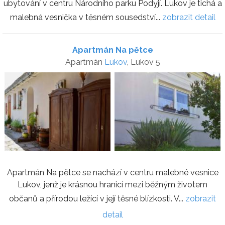
ubytování v centru Národního parku Podyjí. Lukov je tichá a
malebná vesnička v těsném sousedství...
zobrazit detail
Apartmán Na pětce
Apartmán
Lukov
, Lukov 5
Apartmán Na pětce se nachází v centru malebné vesnice
Lukov, jenž je krásnou hranicí mezi běžným životem
občanů a přírodou ležící v její těsné blízkosti. V...
zobrazit
detail