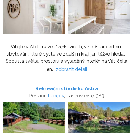
Vítejte v Atelieru ve Zvěrkovicích, v nadstandartním
ubytování, které byste ve zdejším kraji jen těžko hledali.
Spousta světla, prostoru a vyladěný interiér na Vás čeká
jen...
zobrazit detail
Rekreační středisko Astra
Penzion
Lančov
, Lančov ev. č. 383