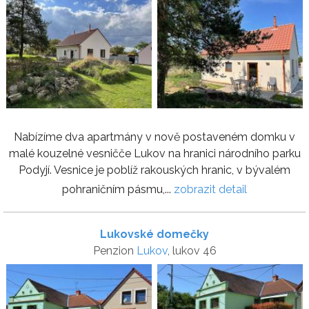
Nabízíme dva apartmány v nově postaveném domku v
malé kouzelné vesničče Lukov na hranici národního parku
Podyjí. Vesnice je poblíž rakouských hranic, v bývalém
pohraničním pásmu,...
zobrazit detail
Lukovské domečky
Penzion
Lukov
, lukov 46