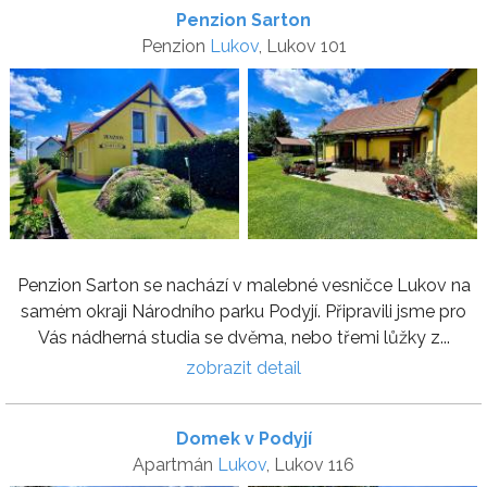
Penzion Sarton
Penzion
Lukov
, Lukov 101
Penzion Sarton se nachází v malebné vesničce Lukov na
samém okraji Národního parku Podyjí. Připravili jsme pro
Vás nádherná studia se dvěma, nebo třemi lůžky z...
zobrazit detail
Domek v Podyjí
Apartmán
Lukov
, Lukov 116