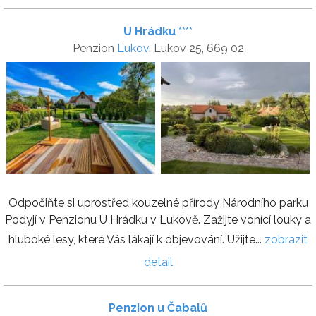
U Hrádku ****
Penzion
Lukov
, Lukov 25, 669 02
Odpočiňte si uprostřed kouzelné přírody Národního parku
Podyjí v Penzionu U Hrádku v Lukově. Zažijte vonící louky a
hluboké lesy, které Vás lákají k objevování. Užijte...
zobrazit
detail
Penzion u Čabalů