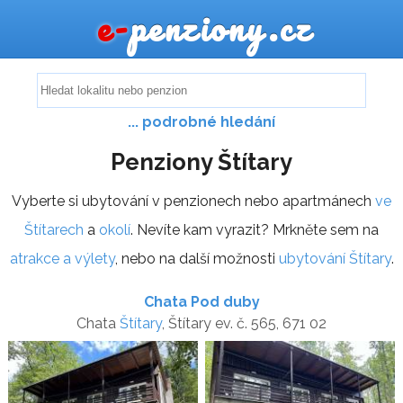
e-
penziony.cz
... podrobné hledání
Penziony Štítary
Vyberte si ubytování v penzionech nebo apartmánech
ve
Štítarech
a
okolí
. Nevíte kam vyrazit? Mrkněte sem na
atrakce a výlety
, nebo na další možnosti
ubytování Štítary
.
Chata Pod duby
Chata
Štítary
, Štítary ev. č. 565, 671 02