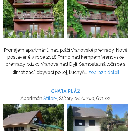
Pronájem apartmánů nad pláží Vranovské přehrady. Nově
postavené v roce 2018.Přímo nad kempem Vranovské
přehrady, blízko Vranova nad Dyjí. Samostatná ložnice s
klimatizací, obývací pokoj, kuchyň...
zobrazit detail
CHATA PLÁŽ
Apartmán
Štítary
, Štítary ev. č. 740, 671 02