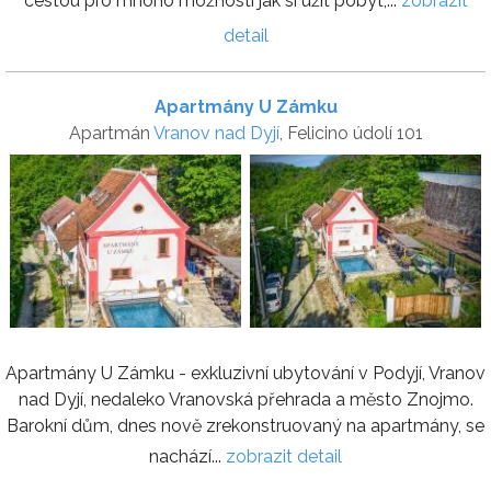
cestou pro mnoho možností jak si užít pobyt,...
zobrazit
detail
Apartmány U Zámku
Apartmán
Vranov nad Dyjí
, Felicino údolí 101
Apartmány U Zámku - exkluzivní ubytování v Podyjí, Vranov
nad Dyjí, nedaleko Vranovská přehrada a město Znojmo.
Barokní dům, dnes nově zrekonstruovaný na apartmány, se
nachází...
zobrazit detail