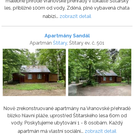
malebné přírodě Vranovské přehrady v lokalitě Štítarský
les, přibližně 100m od vody. Zděná, plně vybavená chata
nabízí...
zobrazit detail
Apartmány Sandál
Apartmán
Štítary
, Štítary ev. č. 501
Nově zrekonstruované apartmány na Vranovské přehradě
blízko hlavní pláže, uprostřed Štítarského lesa 60m od
vody. Poskytujeme ubytování 1 - 8 osobám. Každý
apartmán má vlastní sociální...
zobrazit detail