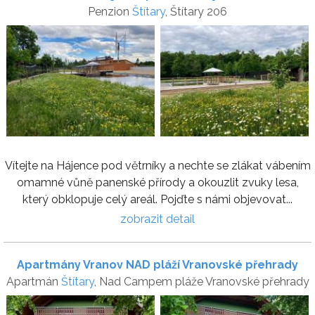
Penzion
Štítary
, Štítary 206
Vítejte na Hájence pod větrníky a nechte se zlákat vábením
omamné vůně panenské přírody a okouzlit zvuky lesa,
který obklopuje celý areál. Pojďte s námi objevovat...
zobrazit detail
Apartmány Vranov NAD pláží Vranovské přehrady
Apartmán
Štítary
, Nad Campem pláže Vranovské přehrady