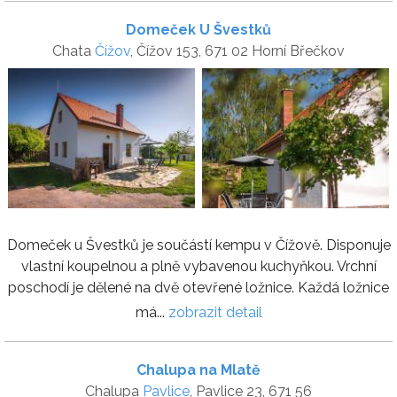
Domeček U Švestků
Chata
Čížov
, Čížov 153, 671 02 Horní Břečkov
Domeček u Švestků je součástí kempu v Čížově. Disponuje
vlastní koupelnou a plně vybavenou kuchyňkou. Vrchní
poschodí je dělené na dvě otevřené ložnice. Každá ložnice
má...
zobrazit detail
Chalupa na Mlatě
Chalupa
Pavlice
, Pavlice 23, 671 56