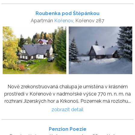
Roubenka pod Štěpánkou
Apartmán
Kořenov
, Kořenov 287
Nově zrekonstruovaná chalupa je umístěna v krásném
prostředí v Kořenově v nadmořské výšce 770 m. n. m. na
rozhraní Jizerských hor a Krkonoš. Pozemek má rozlohu...
zobrazit detail
Penzion Poezie