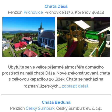
Chata Dáša
Penzion
Příchovice
, Příchovice 1136, Kořenov 46848
Ubytujte se ve velice příjemné atmosféře domácího
prostředí na naší chatě Dáša. Nově zrekonstruovaná chata
s celkovou kapacitou 20 lůžek. Chata se nachází na
rozhraní Jizerských...
zobrazit detail
Chata Beduna
Penzion
Český Šumburk
, Český Šumburk ev. č. 141