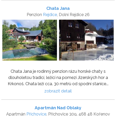
Chata Jana
Penzion
Rejdice
, Dolní Rejdice 26
Chata Jana je rodinný penzion rázu horské chaty s
dlouholetou tradicí, ležící na pomezí Jizerských hor a
Krkonoš. Chata leží cca. 30 metrù od spodní stanice...
zobrazit detail
Apartmán Nad Oblaky
Apartmán
Příchovice
, Příchovice 309, 468 48 Kořenov