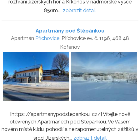
rozhraní Jizerských hor a Krkonoš v nadmořské výšce
850m....
zobrazit detail
Apartmány pod Štěpánkou
Apartmán
Příchovice
, Příchovice ev. č. 1196, 468 48
Kořenov
[https: //apartmanypodstepankou. cz/] Vítejte nově
otevřených Apartmánech pod Štěpánkou. Ve Vašem
novém místě klidu, pohodlí a nezapomenutelných zážitků v
srdci Jizerských...
zobrazit detail