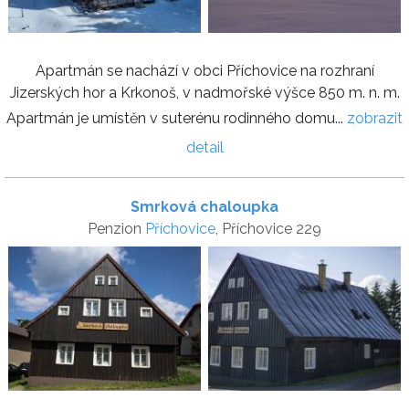
Apartmán se nachází v obci Příchovice na rozhraní
Jizerských hor a Krkonoš, v nadmořské výšce 850 m. n. m.
Apartmán je umístěn v suterénu rodinného domu...
zobrazit
detail
Smrková chaloupka
Penzion
Příchovice
, Příchovice 229