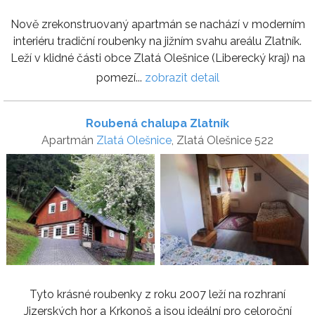
Nově zrekonstruovaný apartmán se nachází v moderním
interiéru tradiční roubenky na jižním svahu areálu Zlatník.
Leží v klidné části obce Zlatá Olešnice (Liberecký kraj) na
pomezí...
zobrazit detail
Roubená chalupa Zlatník
Apartmán
Zlatá Olešnice
, Zlatá Olešnice 522
Tyto krásné roubenky z roku 2007 leží na rozhraní
Jizerských hor a Krkonoš a jsou ideální pro celoroční