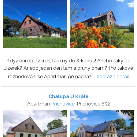
Když oni do Jizerek, tak my do Krkonoš! Anebo taky do
Jizerek? Anebo jeden den tam a druhý onam? Pro takové
rozhodování se Apartmán 90 nachází...
zobrazit detail
Chalupa U Krále
Apartmán
Příchovice
, Příchovice 652