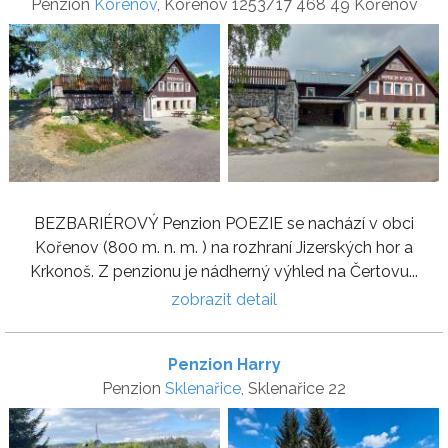
Penzion
Kořenov
, Kořenov 1253/17 468 49 Kořenov
BEZBARIÉROVÝ Penzion POEZIE se nachází v obci
Kořenov (800 m. n. m. ) na rozhraní Jizerských hor a
Krkonoš. Z penzionu je nádherný výhled na Čertovu...
zobrazit detail
Penzion Harry
Penzion
Sklenařice
, Sklenařice 22