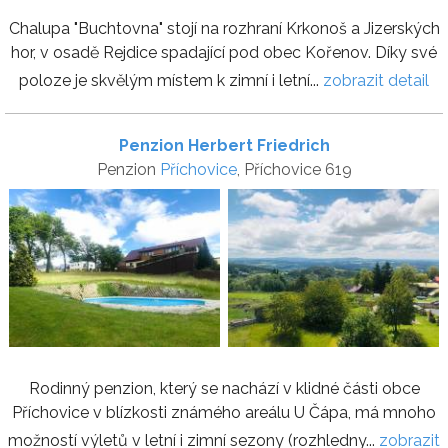
Chalupa "Buchtovna" stojí na rozhraní Krkonoš a Jizerských
hor, v osadě Rejdice spadající pod obec Kořenov. Díky své
poloze je skvělým místem k zimní i letní...
zobrazit detail
Penzion Herbert Friedrich
Penzion
Příchovice
, Příchovice 619
Rodinný penzion, který se nachází v klidné části obce
Příchovice v blízkosti známého areálu U Čápa, má mnoho
možností výletů v letní i zimní sezony (rozhledny...
zobrazit