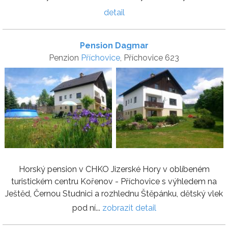
detail
Pension Dagmar
Penzion
Příchovice
, Příchovice 623
Horský pension v CHKO Jizerské Hory v oblíbeném
turistickém centru Kořenov - Příchovice s výhledem na
Ještěd, Černou Studnici a rozhlednu Štěpánku, dětský vlek
pod ní...
zobrazit detail