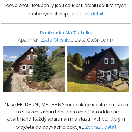
dovolenou. Roubenky jsou součástí areálu soukromých
roubených chalup...
zobrazit detail
Roubenka Na Zlatníku
Apartmán
Zlatá Olešnice
, Zlatá Olešnice 519
Naše MODERNÍ, MALEBNÁ roubenka je ideálním místem
pro strávení zimní i letní dovolené. Dva oddělené
apartmány. Každý apartmán má vlastní vchod, kterým
projdete do obývacího pokoje...
zobrazit detail