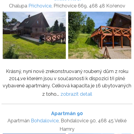
Chalupa
Příchovice
, Příchovice 669, 468 48 Kořenov
Krásný, nyní nově zrekonstruovaný roubený dům z roku
2014,ve kterém jsou v současnosti k dispozici tři plně
vybavené apartmány. Celková kapacita je 16 ubytovaných
z toho...
zobrazit detail
Apartmán 90
Apartmán
Bohdalovice
, Bohdalovice 90, 468 45 Velké
Hamry