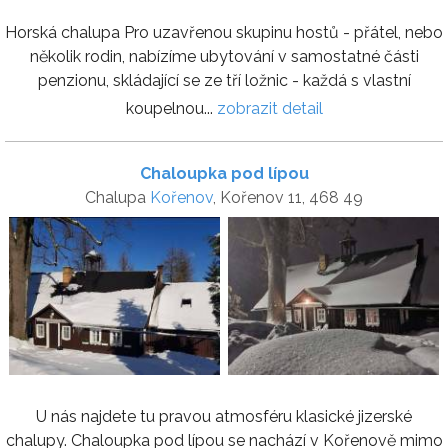
Horská chalupa Pro uzavřenou skupinu hostů - přátel, nebo
několik rodin, nabízíme ubytování v samostatné části
penzionu, skládající se ze tří ložnic - každá s vlastní
koupelnou...
zobrazit detail
Chaloupka pod lípou
Chalupa
Kořenov
, Kořenov 11, 468 49
U nás najdete tu pravou atmosféru klasické jizerské
chalupy. Chaloupka pod lípou se nachází v Kořenově mimo