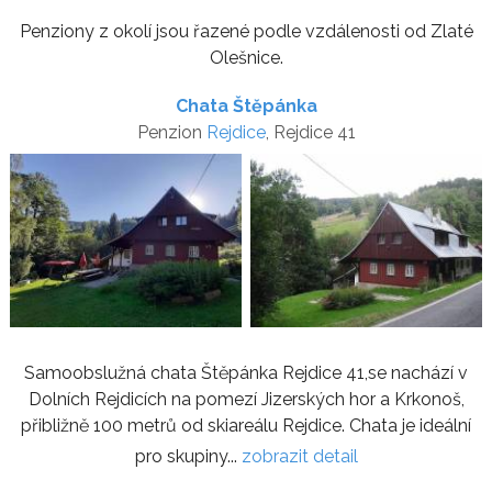
Penziony z okolí jsou řazené podle vzdálenosti od Zlaté
Olešnice.
Chata Štěpánka
Penzion
Rejdice
, Rejdice 41
Samoobslužná chata Štěpánka Rejdice 41,se nachází v
Dolních Rejdicích na pomezí Jizerských hor a Krkonoš,
přibližně 100 metrů od skiareálu Rejdice. Chata je ideální
pro skupiny...
zobrazit detail