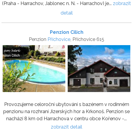
(Praha - Harrachov, Jablonec n. N. - Harrachov) je...
zobrazit
detail
Penzion Cilich
Penzion
Příchovice
, Příchovice 615
Provozujeme celoroční ubytování s bazénem v rodinném
penzionu na rozhraní Jizerských hor a Krkonoš. Penzion se
nachází 8 km od Harrachova v centru obce Kořenov -...
zobrazit detail