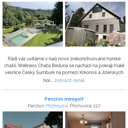
Rádi vás uvítáme v naší nově zrekonstruované horské
chatě. Wellness Chata Beduna se nachází na pokraji malé
vesnice Český Šumburk na pomezí Krkonoš a Jizerských
hor....
zobrazit detail
Penzion minigolf
Penzion
Příchovice
, Přichovice 227