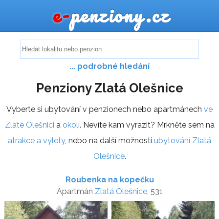
e-
penziony.cz
... podrobné hledání
Penziony Zlatá Olešnice
Vyberte si ubytování v penzionech nebo apartmánech
ve
Zlaté Olešnici
a
okolí
. Nevíte kam vyrazit? Mrkněte sem na
atrakce a výlety
, nebo na další možnosti
ubytování Zlatá
Olešnice
.
Roubenka na kopečku
Apartmán
Zlatá Olešnice
, 531