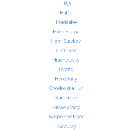
Háje
Halže
Hleďsebe
Horní Blatná
Horní Slavkov
Horní Ves
Hracholusky
Hvozd
Hvožďany
Chodovská Huť
Kamenice
Karlovy Vary
Kašperské Hory
Kladruby