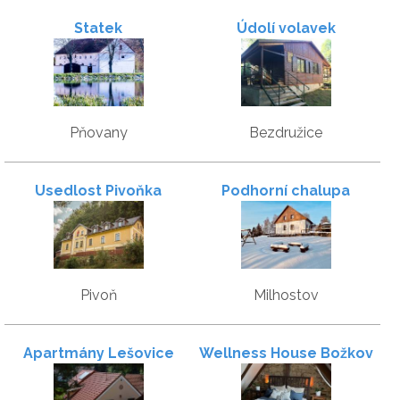
Statek
Údolí volavek
Pňovany
Bezdružice
Usedlost Pivoňka
Podhorní chalupa
Pivoň
Milhostov
Apartmány Lešovice
Wellness House Božkov