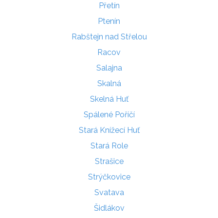
Přetín
Ptenín
Rabštejn nad Střelou
Racov
Salajna
Skalná
Skelná Huť
Spálené Poříčí
Stará Knížecí Huť
Stará Role
Strašice
Strýčkovice
Svatava
Šidlákov