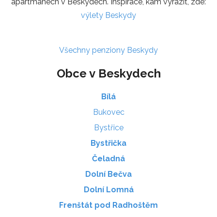
apartmánech v Beskydech. Inspirace, kam vyrazit, zde:
výlety Beskydy
Všechny penziony Beskydy
Obce v Beskydech
Bílá
Bukovec
Bystřice
Bystřička
Čeladná
Dolní Bečva
Dolní Lomná
Frenštát pod Radhoštěm