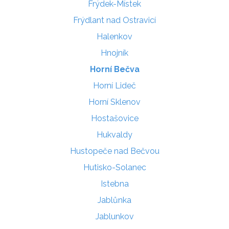
Frýdek-Místek
Frýdlant nad Ostravicí
Halenkov
Hnojník
Horní Bečva
Horní Lideč
Horní Sklenov
Hostašovice
Hukvaldy
Hustopeče nad Bečvou
Hutisko-Solanec
Istebna
Jablůnka
Jablunkov