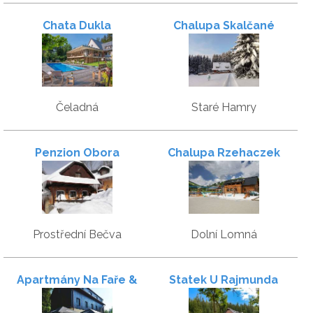
Chata Dukla
Chalupa Skalčané
Čeladná
Staré Hamry
Penzion Obora
Chalupa Rzehaczek
Prostřední Bečva
Dolní Lomná
Apartmány Na Faře &
Statek U Rajmunda
Stodola Na Bílé
zemědělská farma