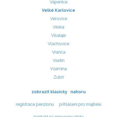
Vápenice
Velké Karlovice
Veřovice
Véska
Visalaje
Vlachovice
Vranča
Vsetín
Všemina
Zubří
zobrazit klasicky
nahoru
registrace penzionu
přihlášení pro majitele
kontakt na provozovatele