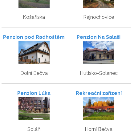
Košařiska
Rajnochovice
Penzion pod Radhoštěm
Penzion Na Salaši
Dolní Bečva
Hutisko-Solanec
Penzion Lúka
Rekreační zařízení
Vítkovice
Soláň
Horní Bečva