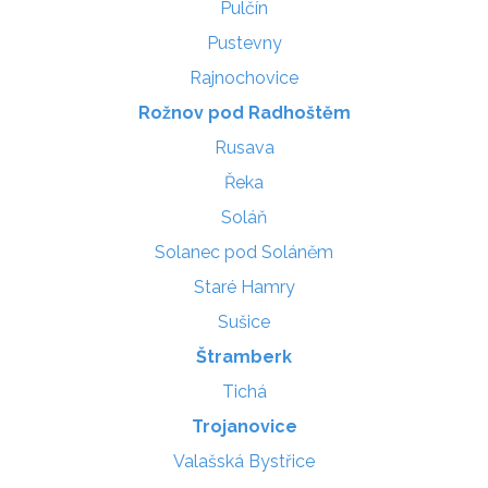
Pulčín
Pustevny
Rajnochovice
Rožnov pod Radhoštěm
Rusava
Řeka
Soláň
Solanec pod Soláněm
Staré Hamry
Sušice
Štramberk
Tichá
Trojanovice
Valašská Bystřice