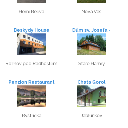
Horní Bečva
Nová Ves
Beskydy House
Dům sv. Josefa -
dřevěnice
Rožnov pod Radhoštěm
Staré Hamry
Penzion Restaurant
Chata Gorol
OÁZA Bystřička přehrada
Bystřička
Jablunkov