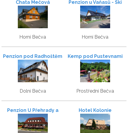
Chata Mečová
Penzion u Vaňasů - Ski
areál Rališka
Horní Bečva
Horní Bečva
Penzion pod Radhoštěm
Kemp pod Pustevnami
u Maléřů
Dolní Bečva
Prostřední Bečva
Penzion U Přehrady a
Hotel Kolonie
chatky