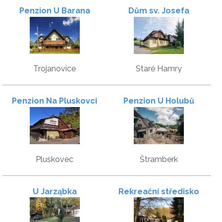
Penzion U Barana
Dům sv. Josefa
Trojanovice
Staré Hamry
Penzion Na Pluskovci
Penzion U Holubů
Pluskovec
Štramberk
U Jarząbka
Rekreační středisko
Tesák