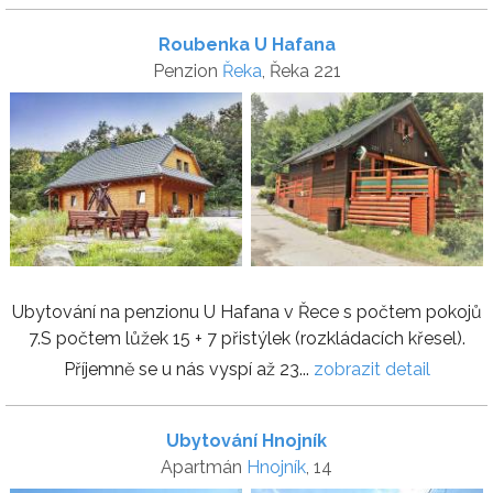
Roubenka U Hafana
Penzion
Řeka
, Řeka 221
Ubytování na penzionu U Hafana v Řece s počtem pokojů
7.S počtem lůžek 15 + 7 přistýlek (rozkládacích křesel).
Příjemně se u nás vyspí až 23...
zobrazit detail
Ubytování Hnojník
Apartmán
Hnojník
, 14