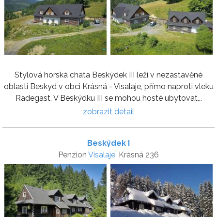
Stylová horská chata Beskýdek III leží v nezastavěné
oblasti Beskyd v obci Krásná - Visalaje, přímo naproti vleku
Radegast. V Beskýdku III se mohou hosté ubytovat...
zobrazit detail
Beskýdek I
Penzion
Visalaje
, Krásná 236