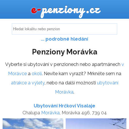
e-
penziony.cz
... podrobné hledání
Penziony Morávka
Vyberte si ubytování v penzionech nebo apartmánech
v
Morávce
a
okolí
. Nevíte kam vyrazit? Mrkněte sem na
atrakce a výlety
, nebo na další možnosti
ubytování
Morávka
.
Ubytování Hrčkovi Visalaje
Chalupa
Morávka
, Morávka 496, 739 04