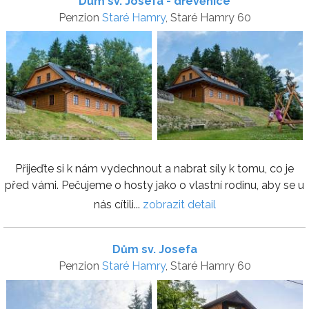
Dům sv. Josefa - dřevěnice
Penzion
Staré Hamry
, Staré Hamry 60
Přijeďte si k nám vydechnout a nabrat síly k tomu, co je
před vámi. Pečujeme o hosty jako o vlastní rodinu, aby se u
nás cítili...
zobrazit detail
Dům sv. Josefa
Penzion
Staré Hamry
, Staré Hamry 60