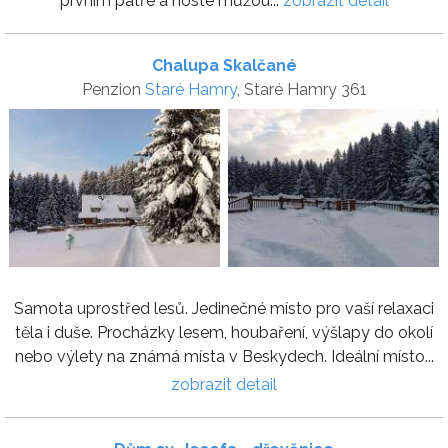
prvním patře a hosté můžou...
zobrazit detail
Chalupa Skalčané
Penzion
Staré Hamry
, Staré Hamry 361
Samota uprostřed lesů. Jedinečné místo pro vaší relaxaci
těla i duše. Procházky lesem, houbaření, výšlapy do okolí
nebo výlety na známá místa v Beskydech. Ideální místo...
zobrazit detail