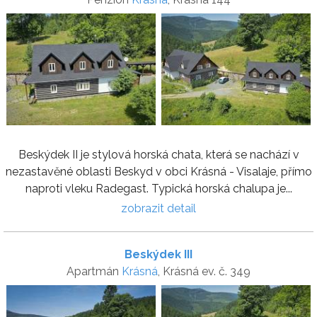
Beskýdek II je stylová horská chata, která se nachází v
nezastavěné oblasti Beskyd v obci Krásná - Visalaje, přímo
naproti vleku Radegast. Typická horská chalupa je...
zobrazit detail
Beskýdek III
Apartmán
Krásná
, Krásná ev. č. 349