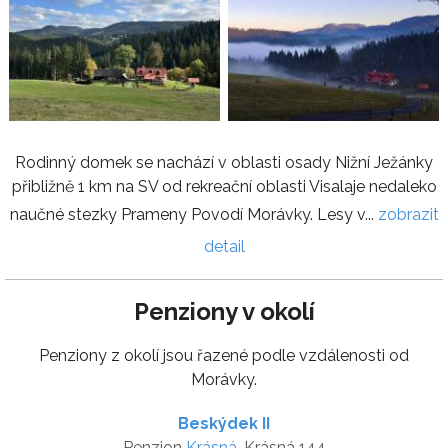
Rodinný domek se nachází v oblasti osady Nižní Ježánky
přibližně 1 km na SV od rekreační oblasti Visalaje nedaleko
naučné stezky Prameny Povodí Morávky. Lesy v...
zobrazit
detail
Penziony v okolí
Penziony z okolí jsou řazené podle vzdálenosti od
Morávky.
Beskýdek II
Penzion
Krásná
, Krásná 144