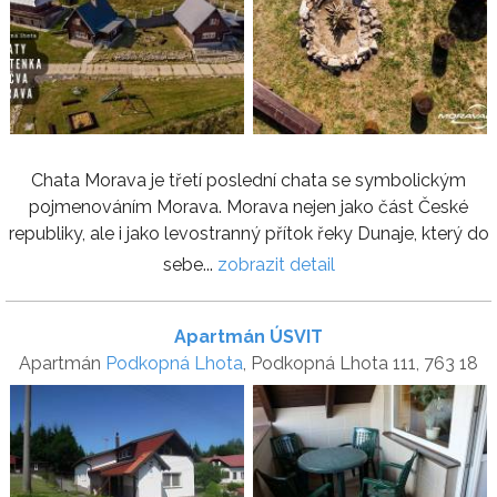
Chata Morava je třetí poslední chata se symbolickým
pojmenováním Morava. Morava nejen jako část České
republiky, ale i jako levostranný přítok řeky Dunaje, který do
sebe...
zobrazit detail
Apartmán ÚSVIT
Apartmán
Podkopná Lhota
, Podkopná Lhota 111, 763 18