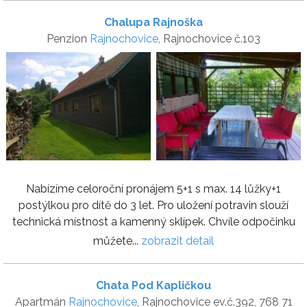
Chalupa Rajnoška
Penzion
Rajnochovice
, Rajnochovice č.103
Nabízíme celoroční pronájem 5+1 s max. 14 lůžky+1
postýlkou pro dítě do 3 let. Pro uložení potravin slouží
technická místnost a kamenný sklípek. Chvíle odpočinku
můžete...
zobrazit detail
Chata Pod Kapličkou
Apartmán
Rajnochovice
, Rajnochovice ev.č.392, 768 71