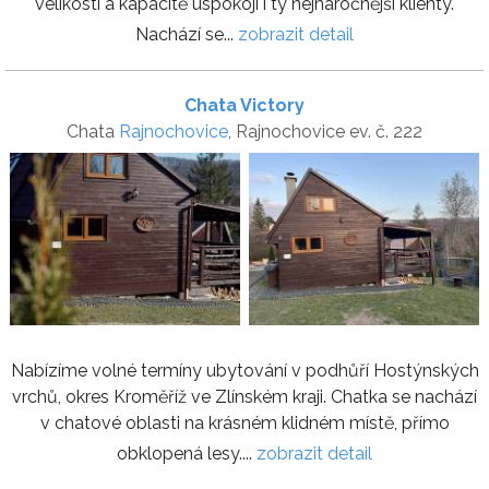
velikosti a kapacitě uspokojí i ty nejnáročnější klienty.
Nachází se...
zobrazit detail
Chata Victory
Chata
Rajnochovice
, Rajnochovice ev. č. 222
Nabízíme volné termíny ubytování v podhůří Hostýnských
vrchů, okres Kroměříž ve Zlínském kraji. Chatka se nachází
v chatové oblasti na krásném klidném místě, přímo
obklopená lesy....
zobrazit detail