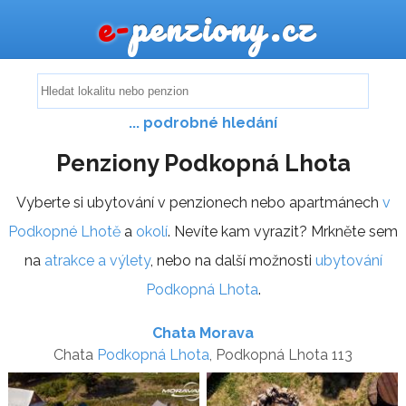
e-
penziony.cz
... podrobné hledání
Penziony Podkopná Lhota
Vyberte si ubytování v penzionech nebo apartmánech
v
Podkopné Lhotě
a
okolí
. Nevíte kam vyrazit? Mrkněte sem
na
atrakce a výlety
, nebo na další možnosti
ubytování
Podkopná Lhota
.
Chata Morava
Chata
Podkopná Lhota
, Podkopná Lhota 113