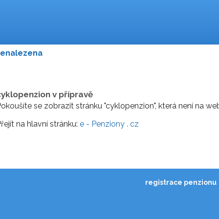
nenalezena
cyklopenzion v přípravě
okoušíte se zobrazit stránku "cyklopenzion", která není na we
řejít na hlavní stránku:
e - Penziony . cz
registrace penzionu