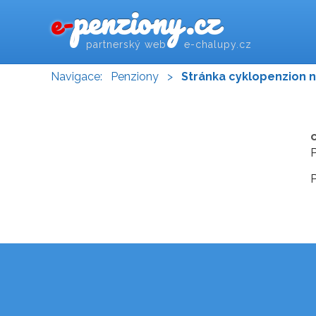
penziony.cz
e-
partnerský web e-chalupy.cz
Navigace:
Penziony
>
Stránka cyklopenzion 
P
P