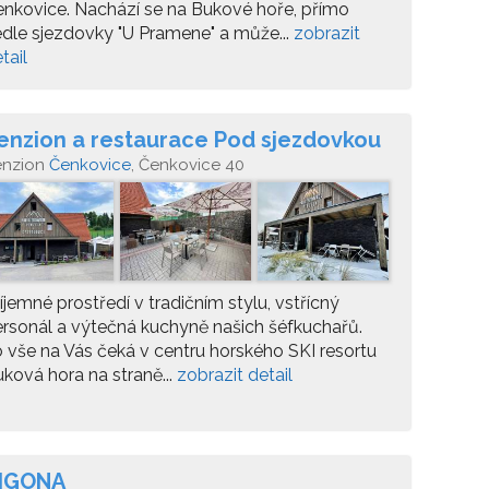
nkovice. Nachází se na Bukové hoře, přímo
dle sjezdovky "U Pramene" a může...
zobrazit
tail
enzion a restaurace Pod sjezdovkou
enzion
Čenkovice
, Čenkovice 40
íjemné prostředí v tradičním stylu, vstřícný
rsonál a výtečná kuchyně našich šéfkuchařů.
 vše na Vás čeká v centru horského SKI resortu
ková hora na straně...
zobrazit detail
IGONA