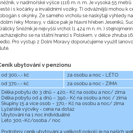
něžník, v nadmořské výšce 1116 m. n. m. Je vysoká 55 metrů
estě i s kočárky a invalidními vozíky. Ti odvážnější mohou k 
obogán s okýnky. Ze samého vrcholu se naskýtají výhledy n
dolím řeky Moravy, v dálce pak je hlavní hřeben Jeseníků, Su
rálický Sněžník je nejvyšší vrchol (1 424 m n. m. ) stejnojmen
acházejícího se na státní hranici s Polskem, v délce zhruba 
edlo. Pro výstup z Dolní Moravy doporučujeme využít lanov
luté.
Ceník ubytování v penzionu
od 300,-,- kč
za osobu a noc - LÉTO
od 370,-,- kč
za osobu a noc - ZIMA
Délka pobytu do 3 dnů – 420,- Kč na osobu a noc/ zima
Délka pobytu od 4 dnů – 390,- Kč na osobu a noc / zima
Skupiny 15 a více osob – 370,- Kč na osobu a noc/ zima
Lyžařské výcviky - cena na dotaz
Ubytování na 1 noc individuálně
Léto 300,-Kč/osoba / noc
Podrobný ceník ubytování a velikosti pokojů je na našich w