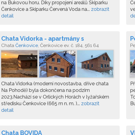
na Bukovou horu. Díky propojení areálů Skiparku
Če
Čenkovice a Skiparku Červená Voda na...
zobrazit
ve
detail
de
Chata Vidorka - apartmány s
P
nekonečným výhledem
Chata
Čenkovice
, Čenkovice ev. č. 184, 561 64
P
Chata Vidorka (moderní novostavba, dříve chata
Př
Na Pohodě) byla dokončena na podzim
pe
2023.Nachází se v Orlických Horách v lyžařském
To
středisku Čenkovice (665 m n. m. )...
zobrazit
Bu
detail
Chata BOVIDA
V