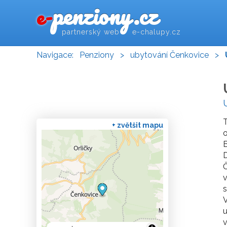
penziony.cz
e-
partnerský web e-chalupy.cz
Navigace:
Penziony
>
ubytování Čenkovice
>
+ zvětšit mapu
o
D
Č
v
s
V
u
v