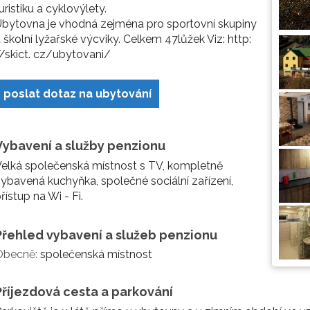
uristiku a cyklovýlety.
bytovna je vhodná zejména pro sportovní skupiny
 školní lyžařské výcviky. Celkem 47lůžek Viz: http:
/skict. cz/ubytovani/
poslat dotaz na ubytování
Vybavení a služby penzionu
elká společenská místnost s TV, kompletně
ybavená kuchyňka, společné sociální zařízení,
řístup na Wi - Fi.
Přehled vybavení a služeb penzionu
Obecně:
společenská místnost
Příjezdová cesta a parkování