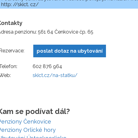
http: //skict. cz/
Kontakty
dresa penzionu: 561 64 Čenkovice čp. 65
Rezervace:
poslat dotaz na ubytování
Telefon:
602 876 964
Web:
skict.cz/na-statku/
Kam se podívat dál?
Penziony Čenkovice
Penziony Orlické hory