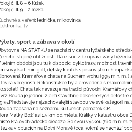
okoj č. II. 8 – 6 lůžek.
okoj č. II. 9 – 2 lůžka.
uchyně a vaření:
lednička, mikrovlnka
lektronika:
tv
Výlety, sport a zábava v okolí
bytovna NA STATKU se nachází v centru lyžařského střediska
ůzného stupně obtížnosti. Dále jsou zde upravovány běžecké
 letním období jsou tu k dispozici cyklotrasy, možnost travníh
enisový kurt, minigolf, dětský koutek s pískovištěm, houpač
bnovená Kramářova chata na Suchém vrchu (995 m n. m. ) se
tevírá veřejnosti. Rekonstrukce byla provedena s maximáln
0.století. Chata tak navazuje na tradici původní Kramářovy c
vrz Bouda je jednou z pěti stavebně dokončených dělostřel
935.Představuje nejzachovalejší stavbou ve své kategorii na 
Bouda zapsána na seznamu kulturních památek ČR.
ora Matky Boží asi 1,5 km od města Králíky v katastru obce D
ísto královéhradecké diecéze. Se svou výškou 760 m n. m. tv
tezka v oblacích na Dolní Moravě (cca 30km) se nachází pob