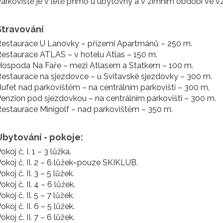
arkoviště je v létě přímo u ubytovny a v zimním období ve 
Stravování
Restaurace U Lanovky – přízemí Apartmánů – 250 m.
estaurace ATLAS – v hotelu Atlas – 150 m.
Hospoda Na Faře – mezi Atlasem a Statkem – 100 m.
estaurace na sjezdovce – u Svitavské sjezdovky – 300 m.
ufet nad parkovištěm – na centrálním parkovišti – 300 m.
enzion pod sjezdovkou – na centrálním parkovišti – 300 m.
estaurace Minigolf – nad parkovištěm – 350 m.
Ubytování - pokoje:
okoj č. I. 1 – 3 lůžka.
okoj č. II. 2 – 6 lůžek–pouze SKIKLUB.
okoj č. II. 3 – 5 lůžek.
okoj č. II. 4 – 6 lůžek.
okoj č. II. 5 – 7 lůžek.
okoj č. II. 6 – 5 lůžek.
okoj č. II. 7 – 6 lůžek.