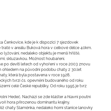
 Čenkovice, kde je k dispozici 7 sjezdovek
 tratě v areálu Buková hora v celkové délce 40km.
o lyžování, nedaleko objektu je menší hřiště,
kami, skluzavkou. Možnost houbaření.
 po devíti letech od vyhoření v roce 2003 znovu
ím ohledem na původní podobu chaty z 30.let
haty, která byla postavena v roce 1928.
eckých tvrzí čs. opevnění budovaného od roku
území celé České republiky. Od roku 1995 je tvrz
olní Hedeč. Nachází se zde klášter a hlavní poutní
oří hora přirozenou dominantu krajiny.
líž chaty Slaměnka, nedaleko horní stanice lanovky