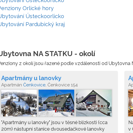
Ubytování Ústeckoorlicko
Penziony Orlické hory
Ubytování Ústeckoorlicko
Ubytování Pardubický kraj
Ubytovna NA STATKU - okolí
enziony z okolí jsou řazené podle vzdálenosti od Ubytovn
Apartmány u lanovky
A
Apartmán
Čenkovice
, Čenkovice 154
A
"Apartmány u lanovky" jsou v těsné blízkosti (cca
N
20m) nástupní stanice dvousedačkové lanovky
v 