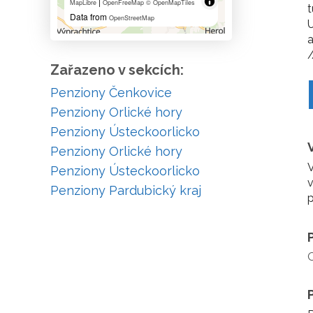
|
MapLibre
OpenFreeMap
© OpenMapTiles
t
Data from
OpenStreetMap
U
a
/
Zařazeno v sekcích:
Penziony Čenkovice
Penziony Orlické hory
Penziony Ústeckoorlicko
Penziony Orlické hory
V
Penziony Ústeckoorlicko
v
Penziony Pardubický kraj
p