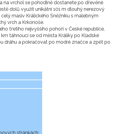
 a na vrchol se pohodlně dostanete po dřevěné
cestě dolů využít unikátní 101 m dlouhý nerezový
a celý masiv Králického Sněžníku s malebným
chý vrch a Krkonoše.
ného třetího nejvyššího pohoří v České republice,
16 km táhnoucí se od města Králíky po Kladské
ou dráhu a pokračovat po modré značce a zpět po
ebových stránkách: