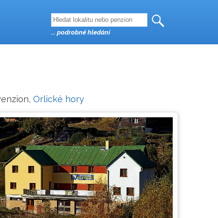
... podrobné hledání
Penzion,
Orlické hory