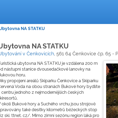
Ubytovna NA STATKU
Ubytovna NA STATKU
Ubytování v Čenkovicích
, 561 64 Čenkovice čp. 65 - 
Turistická ubytovna NA STATKU je vzdálena 200 m
d nástupní stanice dvousedačkové lanovky na
Bukovou horu.
íky propojení areálů Skiparku Čenkovice a Skiparku
ervená Voda na obou stranách Bukové hory bydlíte
 centru jednoho z nejmodernějších českých
kiresortů.
 okolí Bukové hory a Suchého vrchu jsou strojově
pravovány také desítky kilometrů běžeckých stop
iz ski. ttnet. cz/. Mimo zimní sezónu region láká pro