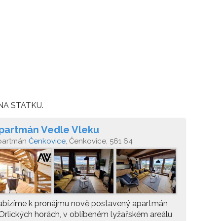
a NA STATKU.
partmán Vedle Vleku
partmán
Čenkovice
, Čenkovice, 561 64
abízíme k pronájmu nově postavený apartmán
Orlických horách, v oblíbeném lyžařském areálu