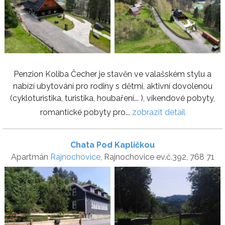
Penzion Koliba Čecher je stavěn ve valašském stylu a
nabízí ubytování pro rodiny s dětmi, aktivní dovolenou
(cykloturistika, turistika, houbaření... ), víkendové pobyty,
romantické pobyty pro...
zobrazit detail
Chata Pod Kapličkou
Apartmán
Rajnochovice
, Rajnochovice ev.č.392, 768 71