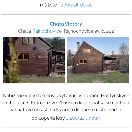
můžete...
zobrazit detail
Chata Victory
Chata
Rajnochovice
, Rajnochovice ev. č. 222
Nabízíme volné termíny ubytování v podhůří Hostýnských
vrchů, okres Kroměříž ve Zlínském kraji. Chatka se nachází
v chatové oblasti na krásném klidném místě, přímo
obklopená lesy....
zobrazit detail