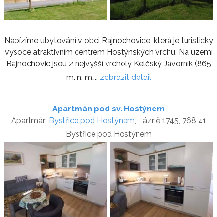
Nabízíme ubytování v obci Rajnochovice, která je turisticky
vysoce atraktivním centrem Hostýnských vrchu. Na území
Rajnochovic jsou 2 nejvyšší vrcholy Kelčský Javorník (865
m. n. m....
zobrazit detail
Apartmán pod sv. Hostýnem
Apartmán
Bystřice pod Hostýnem
, Lázně 1745, 768 41
Bystřice pod Hostýnem