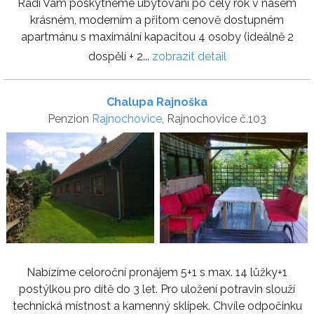
Rádi Vám poskytneme ubytování po celý rok v našem
krásném, moderním a přitom cenově dostupném
apartmánu s maximální kapacitou 4 osoby (ideálně 2
dospělí + 2...
zobrazit detail
Chalupa Rajnoška
Penzion
Rajnochovice
, Rajnochovice č.103
Nabízíme celoroční pronájem 5+1 s max. 14 lůžky+1
postýlkou pro dítě do 3 let. Pro uložení potravin slouží
technická místnost a kamenný sklípek. Chvíle odpočinku