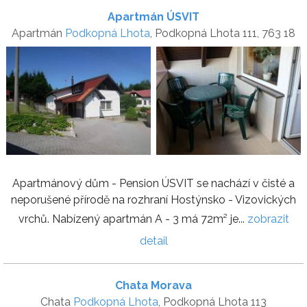
Apartmán ÚSVIT
Apartmán
Podkopná Lhota
, Podkopná Lhota 111, 763 18
Apartmánový dům - Pension ÚSVIT se nachází v čisté a
neporušené přírodě na rozhraní Hostýnsko - Vizovických
vrchů. Nabízený apartmán A - 3 má 72m² je...
zobrazit
detail
Chata Morava
Chata
Podkopná Lhota
, Podkopná Lhota 113