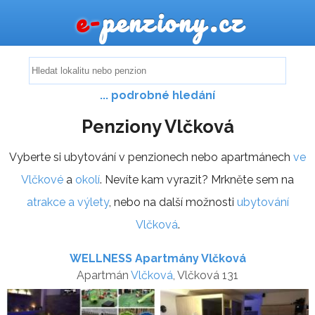
e-
penziony.cz
... podrobné hledání
Penziony Vlčková
Vyberte si ubytování v penzionech nebo apartmánech
ve
Vlčkové
a
okolí
. Nevíte kam vyrazit? Mrkněte sem na
atrakce a výlety
, nebo na další možnosti
ubytování
Vlčková
.
WELLNESS Apartmány Vlčková
Apartmán
Vlčková
, Vlčková 131