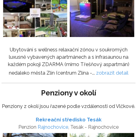
Ubytování s wellness relaxační zónou v soukromých
luxusně vybavených apartmánech a s infrasaunou na
každém pokoji ZDARMA (mimo Třešňový aspartmán)
nedaleko města Zlín (centrum Zlína -...
zobrazit detail
Penziony v okolí
Penziony z okolí jsou řazené podle vzdálenosti od Vlčkové.
Rekreační středisko Tesák
Penzion
Rajnochovice
, Tesák - Rajnochovice