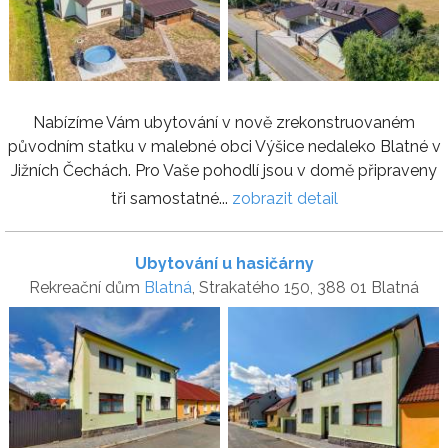
Nabízíme Vám ubytování v nově zrekonstruovaném
původním statku v malebné obci Výšice nedaleko Blatné v
Jižních Čechách. Pro Vaše pohodlí jsou v domě připraveny
tři samostatné...
zobrazit detail
Ubytování u hasičárny
Rekreační dům
Blatná
, Strakatého 150, 388 01 Blatná