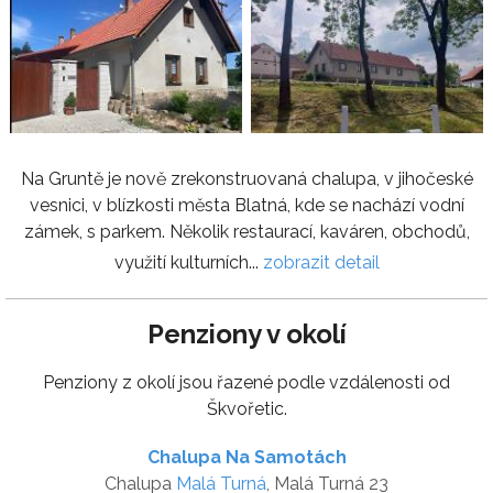
Na Gruntě je nově zrekonstruovaná chalupa, v jihočeské
vesnici, v blízkosti města Blatná, kde se nachází vodní
zámek, s parkem. Několik restaurací, kaváren, obchodů,
využití kulturních...
zobrazit detail
Penziony v okolí
Penziony z okolí jsou řazené podle vzdálenosti od
Škvořetic.
Chalupa Na Samotách
Chalupa
Malá Turná
, Malá Turná 23