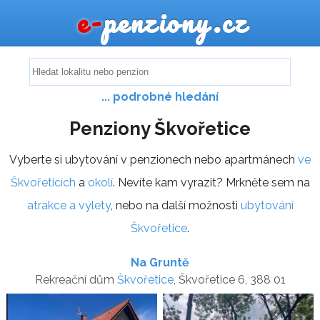
e-
penziony.cz
... podrobné hledání
Penziony Škvořetice
Vyberte si ubytování v penzionech nebo apartmánech
ve
Škvořeticích
a
okolí
. Nevíte kam vyrazit? Mrkněte sem na
atrakce a výlety
, nebo na další možnosti
ubytování
Škvořetice
.
Na Gruntě
Rekreační dům
Škvořetice
, Škvořetice 6, 388 01