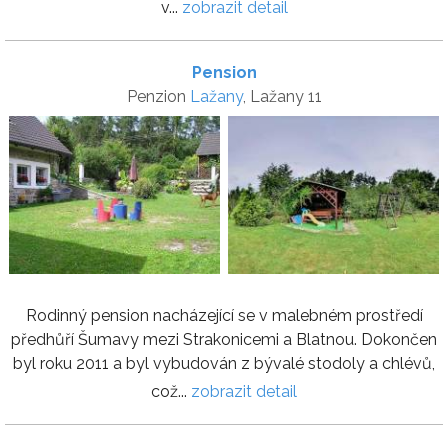
v...
zobrazit detail
Pension
Penzion
Lažany
, Lažany 11
Rodinný pension nacházející se v malebném prostředí
předhůří Šumavy mezi Strakonicemi a Blatnou. Dokončen
byl roku 2011 a byl vybudován z bývalé stodoly a chlévů,
což...
zobrazit detail