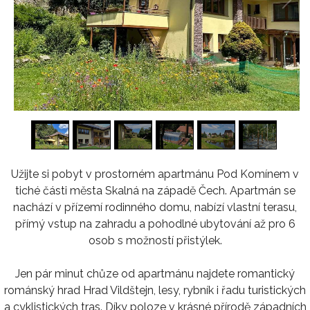
1
/
16
Užijte si pobyt v prostorném apartmánu Pod Komínem v
tiché části města Skalná na západě Čech. Apartmán se
nachází v přízemí rodinného domu, nabízí vlastní terasu,
přímý vstup na zahradu a pohodlné ubytování až pro 6
osob s možností přistýlek.
Jen pár minut chůze od apartmánu najdete romantický
románský hrad Hrad Vildštejn, lesy, rybník i řadu turistických
a cyklistických tras. Díky poloze v krásné přírodě západních