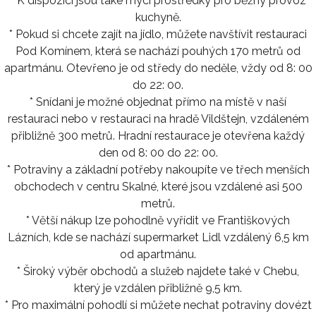
* K dispozici jsou také mycí prostředky pro běžný provoz
kuchyně.
* Pokud si chcete zajít na jídlo, můžete navštívit restauraci
Pod Komínem, která se nachází pouhých 170 metrů od
apartmánu. Otevřeno je od středy do neděle, vždy od 8: 00
do 22: 00.
* Snídani je možné objednat přímo na místě v naší
restauraci nebo v restauraci na hradě Vildštejn, vzdáleném
přibližně 300 metrů. Hradní restaurace je otevřena každý
den od 8: 00 do 22: 00.
* Potraviny a základní potřeby nakoupíte ve třech menších
obchodech v centru Skalné, které jsou vzdálené asi 500
metrů.
* Větší nákup lze pohodlně vyřídit ve Františkových
Lázních, kde se nachází supermarket Lidl vzdálený 6,5 km
od apartmánu.
* Široký výběr obchodů a služeb najdete také v Chebu,
který je vzdálen přibližně 9,5 km.
* Pro maximální pohodlí si můžete nechat potraviny dovézt