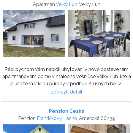
Apartmán
Velký Luh
, Velký Luh
Rádi bychom Vám nabídli ubytování v nově postaveném
apartmánovém domě v malebné vesničce Velký Luh, která
je usazena v klidu přírody v podhůří Krušných hor v...
zobrazit detail
Pension Česká
Penzion
Františkovy Lázně
, Americká 66/39