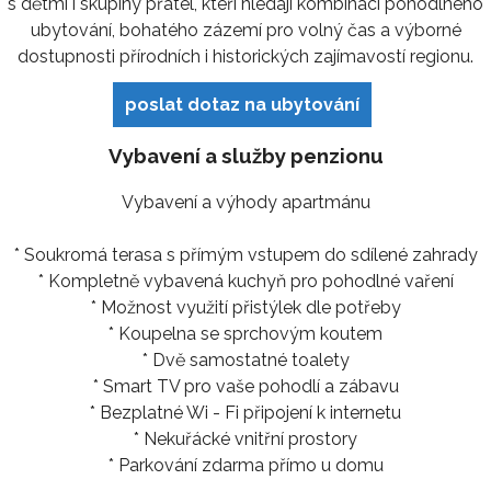
s dětmi i skupiny přátel, kteří hledají kombinaci pohodlného
ubytování, bohatého zázemí pro volný čas a výborné
dostupnosti přírodních i historických zajímavostí regionu.
poslat dotaz na ubytování
Vybavení a služby penzionu
Vybavení a výhody apartmánu
* Soukromá terasa s přímým vstupem do sdílené zahrady
* Kompletně vybavená kuchyň pro pohodlné vaření
* Možnost využití přistýlek dle potřeby
* Koupelna se sprchovým koutem
* Dvě samostatné toalety
* Smart TV pro vaše pohodlí a zábavu
* Bezplatné Wi - Fi připojení k internetu
* Nekuřácké vnitřní prostory
* Parkování zdarma přímo u domu