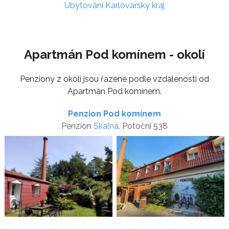
Ubytování Karlovarský kraj
Apartmán Pod komínem - okolí
Penziony z okolí jsou řazené podle vzdálenosti od
Apartmán Pod komínem.
Penzion Pod komínem
Penzion
Skalná
, Potoční 538