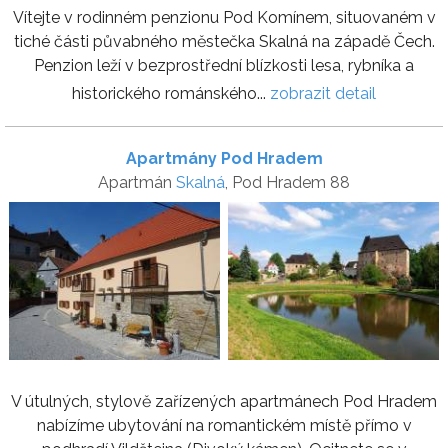
Vítejte v rodinném penzionu Pod Komínem, situovaném v
tiché části půvabného městečka Skalná na západě Čech.
Penzion leží v bezprostřední blízkosti lesa, rybníka a
historického románského...
zobrazit detail
Apartmány Pod Hradem
Apartmán
Skalná
, Pod Hradem 88
V útulných, stylově zařízených apartmánech Pod Hradem
nabízíme ubytování na romantickém místě přímo v