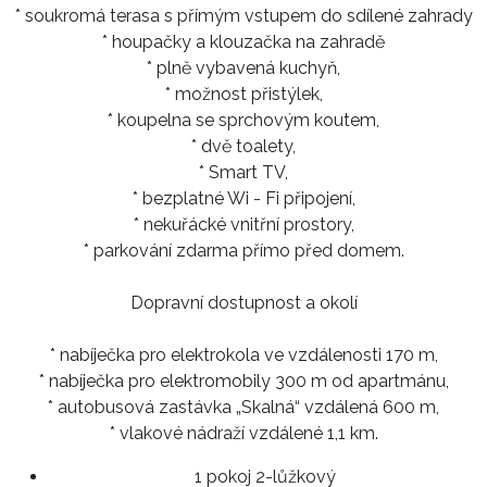
* soukromá terasa s přímým vstupem do sdílené zahrady
* houpačky a klouzačka na zahradě
* plně vybavená kuchyň,
* možnost přistýlek,
* koupelna se sprchovým koutem,
* dvě toalety,
* Smart TV,
* bezplatné Wi - Fi připojení,
* nekuřácké vnitřní prostory,
* parkování zdarma přímo před domem.
Dopravní dostupnost a okolí
* nabíječka pro elektrokola ve vzdálenosti 170 m,
* nabíječka pro elektromobily 300 m od apartmánu,
* autobusová zastávka „Skalná“ vzdálená 600 m,
* vlakové nádraží vzdálené 1,1 km.
1 pokoj 2-lůžkový