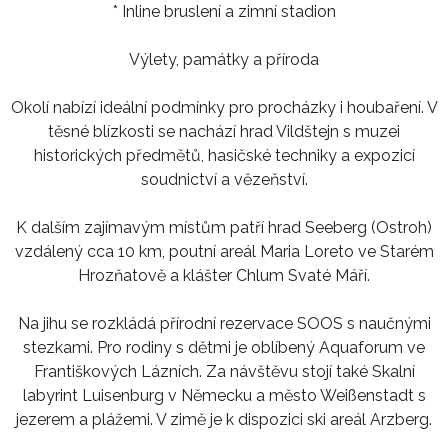
* Inline bruslení a zimní stadion
Výlety, památky a příroda
Okolí nabízí ideální podmínky pro procházky i houbaření. V
těsné blízkosti se nachází hrad Vildštejn s muzei
historických předmětů, hasičské techniky a expozicí
soudnictví a vězeňství.
K dalším zajímavým místům patří hrad Seeberg (Ostroh)
vzdálený cca 10 km, poutní areál Maria Loreto ve Starém
Hrozňatově a klášter Chlum Svaté Máří.
Na jihu se rozkládá přírodní rezervace SOOS s naučnými
stezkami. Pro rodiny s dětmi je oblíbený Aquaforum ve
Františkových Lázních. Za návštěvu stojí také Skalní
labyrint Luisenburg v Německu a město Weißenstadt s
jezerem a plážemi. V zimě je k dispozici ski areál Arzberg.