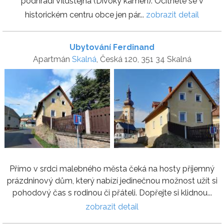
podhradí Vildštejna (Divoký kámen). Ocitnete se v
historickém centru obce jen pár...
zobrazit detail
Ubytování Ferdinand
Apartmán
Skalná
, Česká 120, 351 34 Skalná
Přímo v srdci malebného města čeká na hosty příjemný
prázdninový dům, který nabízí jedinečnou možnost užít si
pohodový čas s rodinou či přáteli. Dopřejte si klidnou...
zobrazit detail