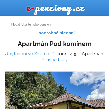
e-
penziony.cz
... podrobné hledání
Apartmán Pod komínem
Ubytování ve Skalné
, Potoční 435 - Apartmán,
Krušné hory