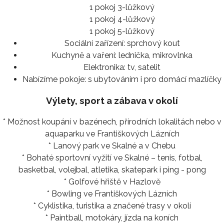
1 pokoj 3-lůžkový
1 pokoj 4-lůžkový
1 pokoj 5-lůžkový
Sociální zařízení:
sprchový kout
Kuchyně a vaření:
lednička, mikrovlnka
Elektronika:
tv, satelit
Nabízíme pokoje:
s ubytováním i pro domácí mazlíčky
Výlety, sport a zábava v okolí
* Možnost koupání v bazénech, přírodních lokalitách nebo v
aquaparku ve Františkových Lázních
* Lanový park ve Skalné a v Chebu
* Bohaté sportovní vyžití ve Skalné – tenis, fotbal,
basketbal, volejbal, atletika, skatepark i ping - pong
* Golfové hřiště v Hazlově
* Bowling ve Františkových Lázních
* Cyklistika, turistika a značené trasy v okolí
* Paintball, motokáry, jízda na koních