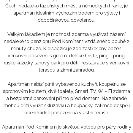
Čech, nedaleko lázeňských měst a německých hranic, je
apartmán ideálním výchozím bodem pro výlety i
odpočinkovou dovolenou.
Velkým lákadlem je možnost zdarma využívat zázemí
nedalekého penzionu Pod Komínem vzdáleného pouhé 2
minuty chůze. K dispozici je zde zastřešený bazén,
venkovní posezení s grilem, dětské hřiště, ping - pong,
ruské kuželky, lanový park pro děti i restaurace s venkovní
terasou a zimní zahradou.
Apartmán nabízí plně vybavenou kuchyň, koupelnu se
sprchovým koutem, dvě toalety, Smart TV, Wi - Fi zdarma
a bezplatné parkování přímo před domem. Na zahradě
mohou děti využít skluzavku a houpačky, zatímco dospělí
ocení klidné posezení na vlastní terase.
Apartmán Pod Komínem je skvělou volbou pro páry, rodiny