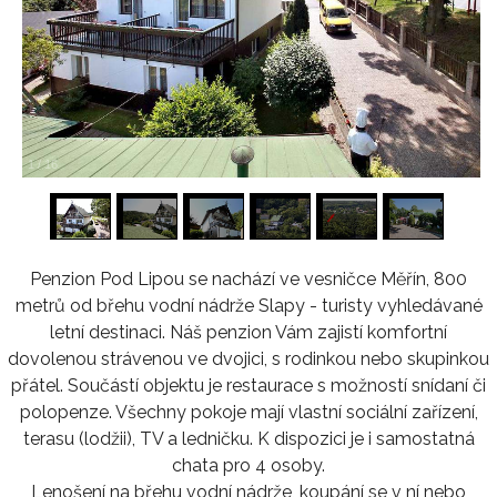
1
/
16
Penzion Pod Lipou se nachází ve vesničce Měřín, 800
metrů od břehu vodní nádrže Slapy - turisty vyhledávané
letní destinaci. Náš penzion Vám zajistí komfortní
dovolenou strávenou ve dvojici, s rodinkou nebo skupinkou
přátel. Součástí objektu je restaurace s možností snídaní či
polopenze. Všechny pokoje mají vlastní sociální zařízení,
terasu (lodžii), TV a ledničku. K dispozici je i samostatná
chata pro 4 osoby.
Lenošení na břehu vodní nádrže, koupání se v ní nebo