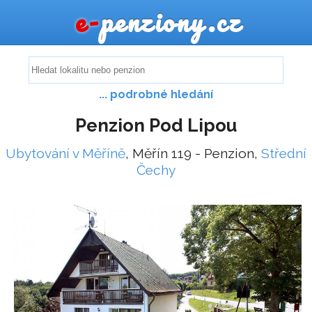
e-
penziony.cz
... podrobné hledání
Penzion Pod Lipou
Ubytování v Měříně
, Měřín 119 - Penzion,
Střední
Čechy