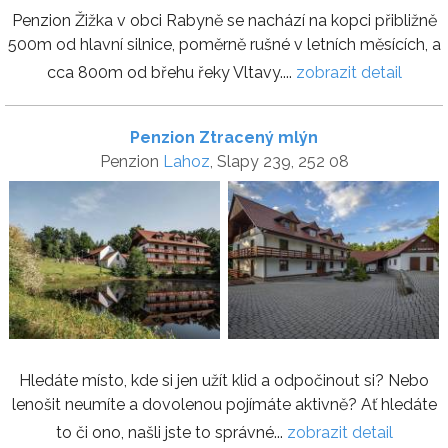
Penzion Žižka v obci Rabyně se nachází na kopci přibližně
500m od hlavní silnice, poměrně rušné v letních měsících, a
cca 800m od břehu řeky Vltavy....
zobrazit detail
Penzion Ztracený mlýn
Penzion
Lahoz
, Slapy 239, 252 08
Hledáte místo, kde si jen užít klid a odpočinout si? Nebo
lenošit neumíte a dovolenou pojímáte aktivně? Ať hledáte
to či ono, našli jste to správné...
zobrazit detail