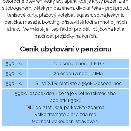
celoročně otevřen velký aquapark, kde je krytý bazén 25m
s toboganem, dětským bazénem, divoká řeka - protiproud,
tenisové kurty, plážový volejbal, squash, solná jeskyně,
perlička, masáže, bowling, přístaviště lodí a mnoho jiných
atrakcí. Ve městě je i tep faktor pro děti, půjčovna kol a
možnost projížďky na koních.
Ceník ubytování v penzionu
590,- kč
za osobu a noc - LÉTO
590,- kč
za osobu a noc - ZIMA
590,- kč
SILVESTR: platí stéle 590kč/osoba-noc
590kč osoba/den - cena je včetně rekreačního
poplatku-30kč
Dítě do 2 let , wifi, parkoviště zdarma.
Velké travnaté pláže zdarma
Možnost dokoupení stravování.