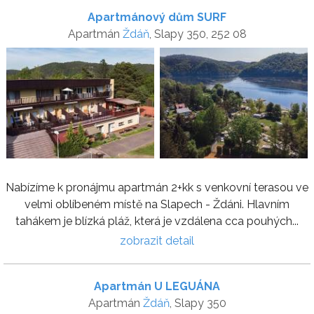
Apartmánový dům SURF
Apartmán
Ždáň
, Slapy 350, 252 08
Nabízíme k pronájmu apartmán 2+kk s venkovní terasou ve
velmi oblíbeném místě na Slapech - Ždáni. Hlavním
tahákem je blízká pláž, která je vzdálena cca pouhých...
zobrazit detail
Apartmán U LEGUÁNA
Apartmán
Ždáň
, Slapy 350