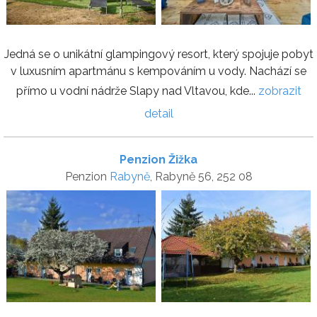
Jedná se o unikátní glampingový resort, který spojuje pobyt
v luxusním apartmánu s kempováním u vody. Nachází se
přímo u vodní nádrže Slapy nad Vltavou, kde...
zobrazit
detail
Penzion Žižka
Penzion
Rabyně
, Rabyně 56, 252 08