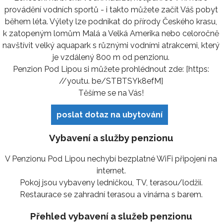
provádění vodních sportů - i takto můžete začít Váš pobyt
během léta. Výlety lze podnikat do přírody Českého krasu,
k zatopeným lomům Malá a Velká Amerika nebo celoročně
navštívit velký aquapark s různými vodními atrakcemi, který
je vzdálený 800 m od penzionu.
Penzion Pod Lipou si můžete prohlédnout zde: [https:
//youtu. be/STBTSYk8efM]
Těšíme se na Vás!
poslat dotaz na ubytování
Vybavení a služby penzionu
V Penzionu Pod Lipou nechybí bezplatné WiFi připojení na
internet.
Pokoj jsou vybaveny ledničkou, TV, terasou/lodžií.
Restaurace se zahradní terasou a vinárna s barem.
Přehled vybavení a služeb penzionu