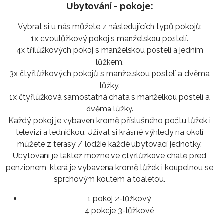
Ubytování - pokoje:
Vybrat si u nás můžete z následujících typů pokojů:
1x dvoulůžkový pokoj s manželskou postelí.
4x třílůžkových pokoj s manželskou postelí a jedním
lůžkem.
3x čtyřlůžkových pokojů s manželskou postelí a dvěma
lůžky.
1x čtyřlůžková samostatná chata s manželkou postelí a
dvěma lůžky.
Každý pokoj je vybaven kromě příslušného počtu lůžek i
televizí a ledničkou. Užívat si krásné výhledy na okolí
můžete z terasy / lodžie každé ubytovací jednotky.
Ubytování je taktéž možné ve čtyřlůžkové chatě před
penzionem, která je vybavena kromě lůžek i koupelnou se
sprchovým koutem a toaletou.
1 pokoj 2-lůžkový
4 pokoje 3-lůžkové