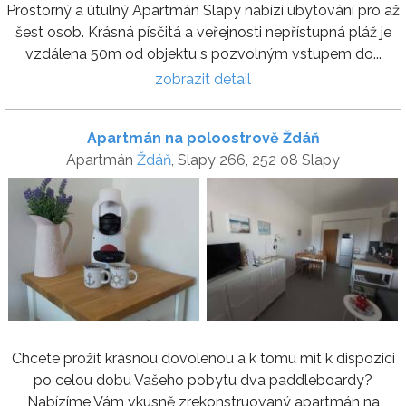
Prostorný a útulný Apartmán Slapy nabízí ubytování pro až
šest osob. Krásná písčitá a veřejnosti nepřístupná pláž je
vzdálena 50m od objektu s pozvolným vstupem do...
zobrazit detail
Apartmán na poloostrově Ždáň
Apartmán
Ždáň
, Slapy 266, 252 08 Slapy
Chcete prožít krásnou dovolenou a k tomu mít k dispozici
po celou dobu Vašeho pobytu dva paddleboardy?
Nabízíme Vám vkusně zrekonstruovaný apartmán na