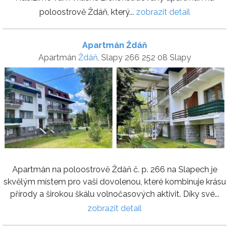
poloostrově Ždáň, který...
zobrazit detail
Apartmán Ždáň
Apartmán
Ždáň
, Slapy 266 252 08 Slapy
Apartmán na poloostrově Ždáň č. p. 266 na Slapech je
skvělým místem pro vaši dovolenou, které kombinuje krásu
přírody a širokou škálu volnočasových aktivit. Díky své...
zobrazit detail