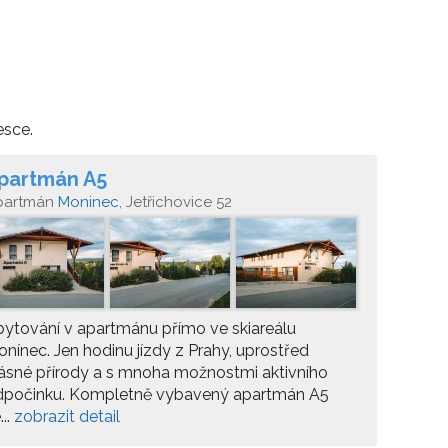
esce.
partmán A5
partmán
Moninec
, Jetřichovice 52
ytování v apartmánu přímo ve skiareálu
nínec. Jen hodinu jízdy z Prahy, uprostřed
ásné přírody a s mnoha možnostmi aktivního
dpočinku. Kompletně vybavený apartmán A5
...
zobrazit detail