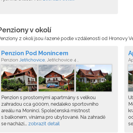
Penziony v okolí
enziony z okolí jsou řazené podle vzdálenosti od Hronovy V
Penzion Pod Moníncem
A
Penzion
Jetřichovice
, Jetřichovice 4 ,
A
Penzion s prostornými apartmány s velikou
Ub
zahradou cca 9000m, nedaleko sportovního
Mo
areálu na Monínci. Společenská místnost
kr
s balkonem, vinárna pro ubytované. Na zahradě
o
se nachází...
zobrazit detail
se