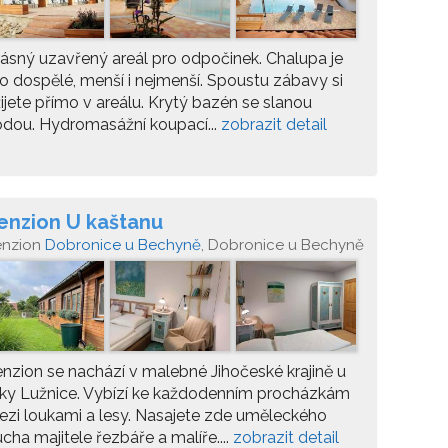
ásný uzavřený areál pro odpočinek. Chalupa je
o dospělé, menší i nejmenší. Spoustu zábavy si
ijete přímo v areálu. Krytý bazén se slanou
dou. Hydromasážní koupací...
zobrazit detail
enzion U kaštanu
enzion
Dobronice u Bechyně
, Dobronice u Bechyně
2, 391 65
nzion se nachází v malebné Jihočeské krajině u
ky Lužnice. Vybízí ke každodenním procházkám
zi loukami a lesy. Nasajete zde uměleckého
cha majitele řezbáře a malíře....
zobrazit detail