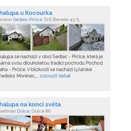
halupa u Kocourka
enzion
Sedlec-Prčice
, Dr.E.Beneše 43/5
alupa se nachází v obci Sedlec - Prčice, která je
námá svou dlouholetou tradicí pochodu Pochod
aha - Prčice. V blízkosti se nachází lyžařské
ředisko Monínec,...
zobrazit detail
halupa na konci světa
partmán
Dolce
, Dolce 86