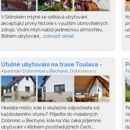
V Srlínském mlýně se setkává ubytování
Kr
akceptující prvky historie s využitím obnovitelných
pr
zdrojů. Vodní mlýn nabízí jedinečnou atmosféru.
už
Během ubytování...
zobrazit detail
vo
Útulné ubytování na trase Toulava -
P
apartmány Capi
Apartmán
Dobronice u Bechyně
, Dobronice u
P
Bechyně 75, 391 65
10
Hledáte místo, kde si skutečně odpočinete od
Pe
každodenního shonu? Přijeďte do malebných
ře
Dobronic u Bechyně, kde na Vás čeká příjemné
me
ubytování v klidném prostředí jižních Čech....
du