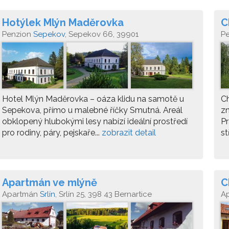
Hotýlek Mlýn Maděrovka
C
Penzion
Sepekov
, Sepekov 66, 39901
P
Hotel Mlýn Maděrovka – oáza klidu na samotě u
Ch
Sepekova, přímo u malebné říčky Smutná. Areál
z
obklopený hlubokými lesy nabízí ideální prostředí
Pr
pro rodiny, páry, pejskaře...
zobrazit detail
st
Apartmán ve mlýně
C
Apartmán
Srlín
, Srlín 25, 398 43 Bernartice
A