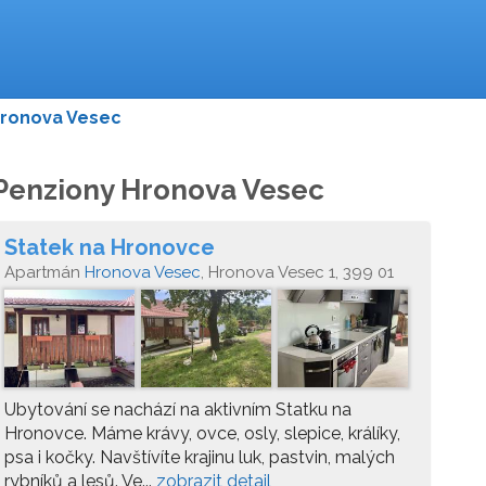
ronova Vesec
Penziony Hronova Vesec
Statek na Hronovce
Apartmán
Hronova Vesec
, Hronova Vesec 1, 399 01
Nadějkov
Ubytování se nachází na aktivním Statku na
Hronovce. Máme krávy, ovce, osly, slepice, králíky,
psa i kočky. Navštívíte krajinu luk, pastvin, malých
rybníků a lesů. Ve...
zobrazit detail