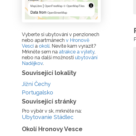
|
MapLibre
OpenFreeMap
© OpenMapTiles
Data from
OpenStreetMap
Vyberte si ubytování v penzionech
P
nebo apartmánech
v Hronově
Vesci
a
okolí
. Nevíte kam vyrazit?
Mrkněte sem na
atrakce a výlety
,
nebo na další možnosti
ubytování
Nadějkov
.
Související lokality
Jižní Čechy
Portugalsko
Související stránky
Pro výběr v sk, mrkněte na:
Ubytovanie Stádlec
Okolí Hronovy Vesce