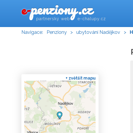
penziony.cz
e-
partnerský web e-chalupy.cz
Navigace:
Penziony
>
ubytování Nadějkov
>
H
+ zvětšit mapu