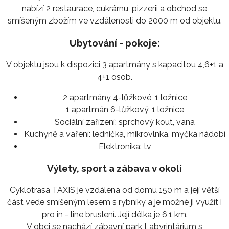
nabízí 2 restaurace, cukrárnu, pizzerii a obchod se
smíšeným zbožím ve vzdálenosti do 2000 m od objektu.
Ubytování - pokoje:
V objektu jsou k dispozici 3 apartmány s kapacitou 4,6+1 a
4+1 osob.
2 apartmány 4-lůžkové, 1 ložnice
1 apartmán 6-lůžkový, 1 ložnice
Sociální zařízení:
sprchový kout, vana
Kuchyně a vaření:
lednička, mikrovlnka, myčka nádobí
Elektronika:
tv
Výlety, sport a zábava v okolí
Cyklotrasa TAXIS je vzdálena od domu 150 m a její větší
část vede smíšeným lesem s rybníky a je možné ji využít i
pro in - line bruslení. Její délka je 6,1 km.
V obci se nachází zábavní park Labyrintárium s