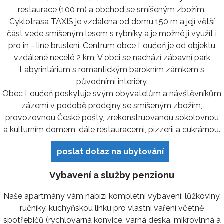
restaurace (100 m) a obchod se smíšeným zbožím.
Cyklotrasa TAXIS je vzdálena od domu 150 m a její větší
část vede smíšeným lesem s rybníky a je možné ji využít i
pro in - line bruslení. Centrum obce Loučeň je od objektu
vzdálené necelé 2 km. V obci se nachází zábavní park
Labyrintárium s romantickým barokním zámkem s
původními interiéry.
Obec Loučeň poskytuje svým obyvatelům a návštěvníkům
zázemí v podobě prodejny se smíšeným zbožím,
provozovnou České pošty, zrekonstruovanou sokolovnou
a kulturním domem, dále restauracemi, pizzerii a cukrárnou.
poslat dotaz na ubytování
Vybavení a služby penzionu
Naše apartmány vám nabízí kompletní vybavení: lůžkoviny,
ručníky, kuchyňskou linku pro vlastní vaření včetně
spotřebičů (rychlovarná konvice, varná deska, mikrovlnná a