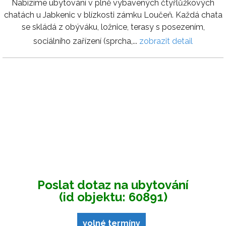
Nabízíme ubytování v plně vybavených čtyřlůžkových
chatách u Jabkenic v blízkosti zámku Loučeň. Každá chata
se skládá z obýváku, ložnice, terasy s posezením,
sociálního zařízení (sprcha,...
zobrazit detail
Poslat dotaz na ubytování
(id objektu: 60891)
volné termíny