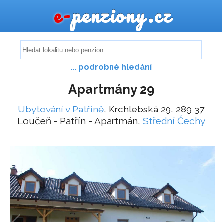
e-
penziony.cz
... podrobné hledání
Apartmány 29
Ubytování v Patříně
, Krchlebská 29, 289 37
Loučeň - Patřín - Apartmán,
Střední Čechy