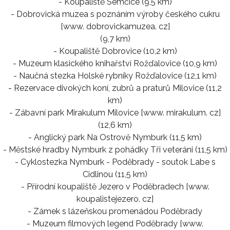
- Koupaliště Semčice (9,5 km)
- Dobrovická muzea s poznáním výroby českého cukru
[www. dobrovickamuzea. cz]
(9,7 km)
- Koupaliště Dobrovice (10,2 km)
- Muzeum klasického knihařství Rožďalovice (10,9 km)
- Naučná stezka Holské rybníky Rožďalovice (12,1 km)
- Rezervace divokých koní, zubrů a praturů Milovice (11,2
km)
- Zábavní park Mirakulum Milovice [www. mirakulum. cz]
(12,6 km)
- Anglický park Na Ostrově Nymburk (11,5 km)
- Městské hradby Nymburk z pohádky Tři veteráni (11,5 km)
- Cyklostezka Nymburk - Poděbrady - soutok Labe s
Cidlinou (11,5 km)
- Přírodní koupaliště Jezero v Poděbradech [www.
koupalistejezero. cz]
- Zámek s lázeňskou promenádou Poděbrady
- Muzeum filmových legend Poděbrady [www.