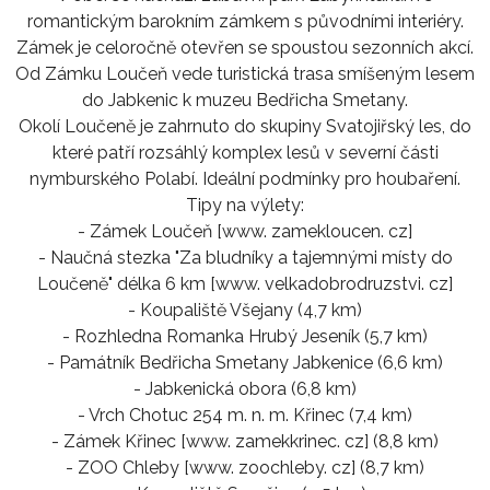
romantickým barokním zámkem s původními interiéry.
Zámek je celoročně otevřen se spoustou sezonních akcí.
Od Zámku Loučeň vede turistická trasa smíšeným lesem
do Jabkenic k muzeu Bedřicha Smetany.
Okolí Loučeně je zahrnuto do skupiny Svatojiřský les, do
které patří rozsáhlý komplex lesů v severní části
nymburského Polabí. Ideální podmínky pro houbaření.
Tipy na výlety:
- Zámek Loučeň [www. zamekloucen. cz]
- Naučná stezka "Za bludníky a tajemnými místy do
Loučeně" délka 6 km [www. velkadobrodruzstvi. cz]
- Koupaliště Všejany (4,7 km)
- Rozhledna Romanka Hrubý Jeseník (5,7 km)
- Památník Bedřicha Smetany Jabkenice (6,6 km)
- Jabkenická obora (6,8 km)
- Vrch Chotuc 254 m. n. m. Křinec (7,4 km)
- Zámek Křinec [www. zamekkrinec. cz] (8,8 km)
- ZOO Chleby [www. zoochleby. cz] (8,7 km)