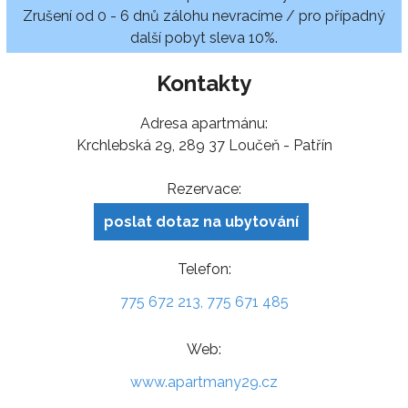
Zrušení od 0 - 6 dnů zálohu nevracíme / pro případný
další pobyt sleva 10%.
Kontakty
Adresa apartmánu:
Krchlebská 29, 289 37 Loučeň - Patřín
Rezervace:
poslat dotaz na ubytování
Telefon:
775 672 213, 775 671 485
Web:
www.apartmany29.cz