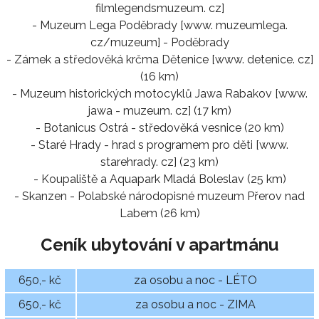
filmlegendsmuzeum. cz]
- Muzeum Lega Poděbrady [www. muzeumlega.
cz/muzeum] - Poděbrady
- Zámek a středověká krčma Dětenice [www. detenice. cz]
(16 km)
- Muzeum historických motocyklů Jawa Rabakov [www.
jawa - muzeum. cz] (17 km)
- Botanicus Ostrá - středověká vesnice (20 km)
- Staré Hrady - hrad s programem pro děti [www.
starehrady. cz] (23 km)
- Koupaliště a Aquapark Mladá Boleslav (25 km)
- Skanzen - Polabské národopisné muzeum Přerov nad
Labem (26 km)
Ceník ubytování v apartmánu
650,- kč
za osobu a noc - LÉTO
650,- kč
za osobu a noc - ZIMA