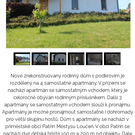
1
/
16
Nově zrekonstruovaný rodinný dům s podkrovím je
rozdělený na 4 samostatné apartmány. V přízemí se
nachází apartmán se samostatným vchodem, který je
celoročně obýván rodinným příslušníkem. Další 3
apartmány se samostatným vchodem slouží k pronájmu.
Apartmány je možné pronajmout samostatně i dohromady
pro větší skupinu hostů. Dům s apartmány se nachází v
příměstské obci Patřín Městysu Loučeň. V obci Patřín se
nachází dvě dětská hřiště 100 m a 200 m od objektu. Dále