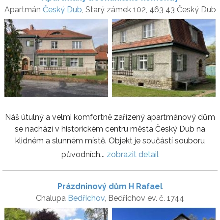
Apartmán
Český Dub
, Starý zámek 102, 463 43 Český Dub
Náš útulný a velmi komfortně zařízený apartmánový dům
se nachází v historickém centru města Český Dub na
klidném a slunném místě. Objekt je součástí souboru
původních...
zobrazit detail
Prázdninový dům H Rafael
Chalupa
Bedřichov
, Bedřichov ev. č. 1744