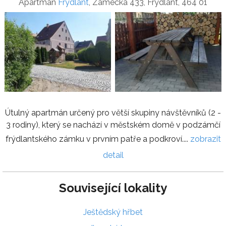
Apartmán
Frýdlant
, Zámecká 433, Frýdlant, 464 01
Útulný apartmán určený pro větší skupiny návštěvníků (2 -
3 rodiny), který se nachází v městském domě v podzámčí
frýdlantského zámku v prvním patře a podkroví....
zobrazit
detail
Související lokality
Ještědský hřbet