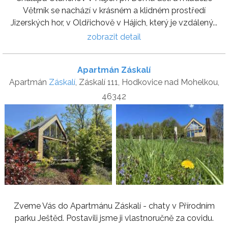
Větrník se nachází v krásném a klidném prostředí
Jizerských hor, v Oldřichově v Hájích, který je vzdálený...
zobrazit detail
Apartmán Záskalí
Apartmán
Záskalí
, Záskalí 111, Hodkovice nad Mohelkou,
46342
Zveme Vás do Apartmánu Záskalí - chaty v Přírodním
parku Ještěd. Postavili jsme ji vlastnoručně za covidu.