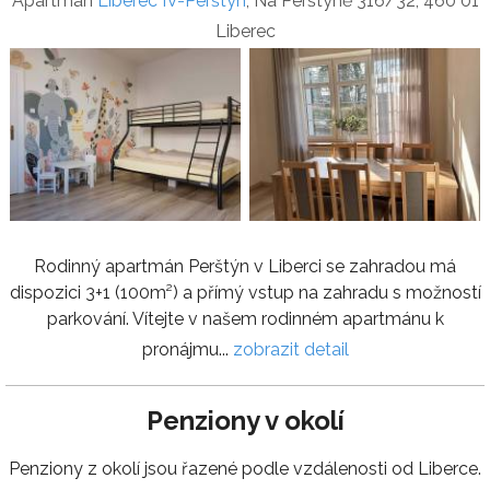
Apartmán
Liberec IV-Perštýn
, Na Perštýně 316/32, 460 01
Liberec
Rodinný apartmán Perštýn v Liberci se zahradou má
dispozici 3+1 (100m²) a přímý vstup na zahradu s možností
parkování. Vítejte v našem rodinném apartmánu k
pronájmu...
zobrazit detail
Penziony v okolí
Penziony z okolí jsou řazené podle vzdálenosti od Liberce.