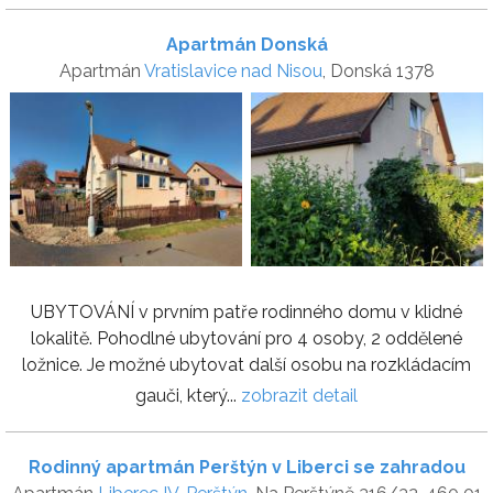
Apartmán Donská
Apartmán
Vratislavice nad Nisou
, Donská 1378
UBYTOVÁNÍ v prvním patře rodinného domu v klidné
lokalitě. Pohodlné ubytování pro 4 osoby, 2 oddělené
ložnice. Je možné ubytovat další osobu na rozkládacím
gauči, který...
zobrazit detail
Rodinný apartmán Perštýn v Liberci se zahradou