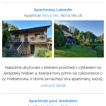
Apartmány Lebedín
Apartmán
Nová Ves
, Nová Ves 18
Nabízíme ubytování v klidném prostředí s výhledem na
Ještědský hřeben a Jizerské hory přímo na cyklostezce č.
22 Hřebenovka. V domě se nachází dva apartmány, každý...
zobrazit detail
Apartmán pod Ještědem