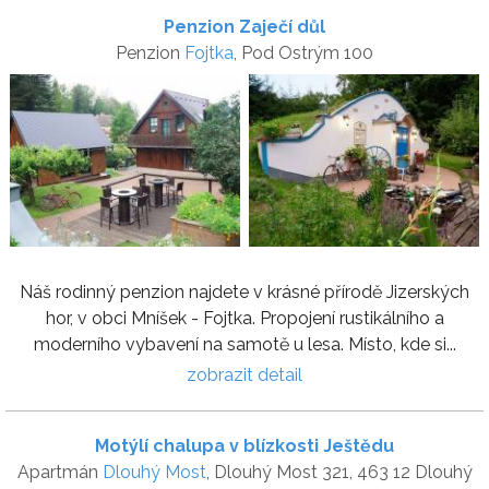
Penzion Zaječí důl
Penzion
Fojtka
, Pod Ostrým 100
Náš rodinný penzion najdete v krásné přírodě Jizerských
hor, v obci Mníšek - Fojtka. Propojení rustikálního a
moderního vybavení na samotě u lesa. Místo, kde si...
zobrazit detail
Motýlí chalupa v blízkosti Ještědu
Apartmán
Dlouhý Most
, Dlouhý Most 321, 463 12 Dlouhý