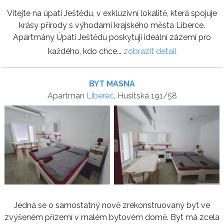
Vítejte na úpatí Ještědu, v exkluzivní lokalitě, která spojuje
krásy přírody s výhodami krajského města Liberce.
Apartmány Úpatí Ještědu poskytují ideální zázemí pro
každého, kdo chce...
zobrazit detail
BYT MASNA
Apartmán
Liberec
, Husitská 191/58
Jedná se o samostatný nově zrekonstruovaný byt ve
zvýšeném přízemí v malém bytovém domě. Byt má zcela