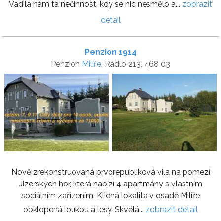
Vadila nám ta nečinnost, kdy se nic nesmělo a...
zobrazit
detail
Penzion 1914
Penzion
Milíře
, Rádlo 213, 468 03
Nově zrekonstruovaná prvorepubliková vila na pomezí
Jizerských hor, která nabízí 4 apartmány s vlastním
sociálním zařízením. Klidná lokalita v osadě Milíře
obklopená loukou a lesy. Skvělá...
zobrazit detail