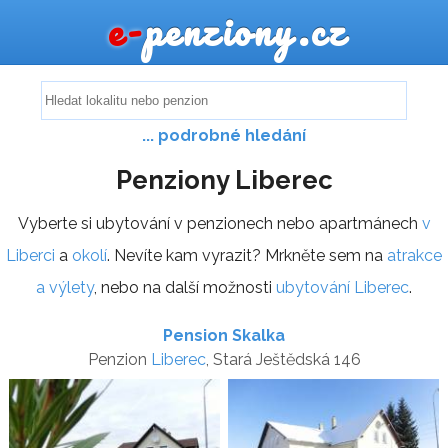
e-
penziony.cz
... podrobné hledání
Penziony Liberec
Vyberte si ubytování v penzionech nebo apartmánech
v
Liberci
a
okolí
. Nevíte kam vyrazit? Mrkněte sem na
atrakce
a výlety
, nebo na další možnosti
ubytování Liberec
.
Pension Skalka
Penzion
Liberec
, Stará Ještědská 146