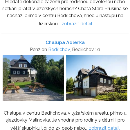
Hledáte dokonalé zázemí pro rodinnou dovolenou nebo
setkání přátel v Jizerských horách? Chata Stará Brusírna se
nachází přímo v centru Bedřichova, hned u nástupu na
Jizerskou...
zobrazit detail
Chalupa Adlerka
Penzion
Bedřichov
, Bedřichov 10
Chalupa v centru Bedřichova, v lyžařském areálu, přímo u
sjezdovky Malinovka. Je vhodná pro rodiny s dětmi i pro
větší skupinku lidí do 23 osob nebo...
zobrazit detail