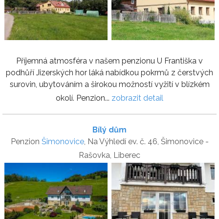
Příjemná atmosféra v našem penzionu U Františka v
podhůří Jizerských hor láká nabídkou pokrmů z čerstvých
surovin, ubytováním a širokou možností vyžití v blízkém
okolí. Penzion...
zobrazit detail
Bílý dům
Penzion
Šimonovice
, Na Výhledí ev. č. 46, Šimonovice -
Rašovka, Liberec