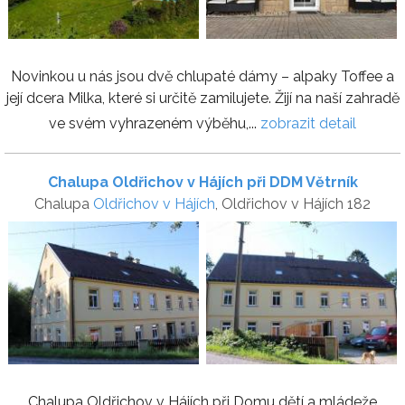
Novinkou u nás jsou dvě chlupaté dámy – alpaky Toffee a
její dcera Milka, které si určitě zamilujete. Žijí na naší zahradě
ve svém vyhrazeném výběhu,...
zobrazit detail
Chalupa Oldřichov v Hájích při DDM Větrník
Chalupa
Oldřichov v Hájích
, Oldřichov v Hájích 182
Chalupa Oldřichov v Hájích při Domu dětí a mládeže