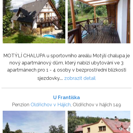
MOTÝLÍ CHALUPA u sportovního areálu Motýlí chalupa je
nový apartmánový dům, který nabízí ubytování ve 3
apartmánech pro 1 - 4 osoby v bezprostřední blízkosti
sjezdovky....
zobrazit detail
U Františka
Penzion
Oldřichov v Hájích
, Oldřichov v hájích 149