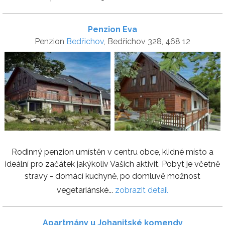
Penzion Eva
Penzion
Bedřichov
, Bedřichov 328, 468 12
Rodinný penzion umístěn v centru obce, klidné místo a
ideální pro začátek jakýkoliv Vašich aktivit. Pobyt je včetně
stravy - domácí kuchyně, po domluvě možnost
vegetariánské...
zobrazit detail
Apartmány u Johanitské komendy