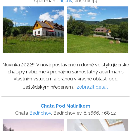
Apartmán
Jiříčkov
, Jiříčkov 49
Novinka 2022!!! V nově postaveném domě ve stylu jizerské
chalupy nabízíme k pronájmu samostatný apartmán s
vlastním vstupem a bránou v krásné oblasti pod
Ještědským hřebenem...
zobrazit detail
Chata Pod Maliníkem
Chata
Bedřichov
, Bedřichov ev. č. 1666, 468 12