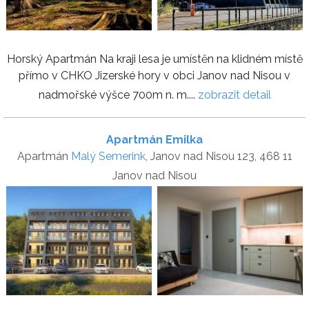
Horský Apartmán Na kraji lesa je umístěn na klidném místě
přímo v CHKO Jizerské hory v obci Janov nad Nisou v
nadmořské výšce 700m n. m....
zobrazit detail
Apartmán Emilka
Apartmán
Malý Semerink
, Janov nad Nisou 123, 468 11
Janov nad Nisou