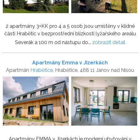
2 apartmány 3+KK pro 4 a 5 osob jsou umístěny v klidné
části Hrabětic v bezprostřední blízkosti lyžařského areálu
Severák a 100 m od nástupu do...
zobrazit detail
Apartmány Emma v Jizerkách
Apartmán
Hrabětice
, Hrabětice, 468 11 Janov nad Nisou
Apartmány EMMA v Jizerkách je moderní ubytování v