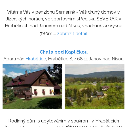
Vítáme Vás v penzionu Semerink - Váš druhý domov v
Jizerských horách, ve sportovním středisku SEVERÁK v
Hraběticích nad Janovem nad Nisou, vnadmořské výšce
780m....
zobrazit detail
Chata pod Kapličkou
Apartmán
Hrabětice
, Hrabětice 8, 468 11 Janov nad Nisou
Rodinný dům s ubytováním v soukromí v Hraběticích