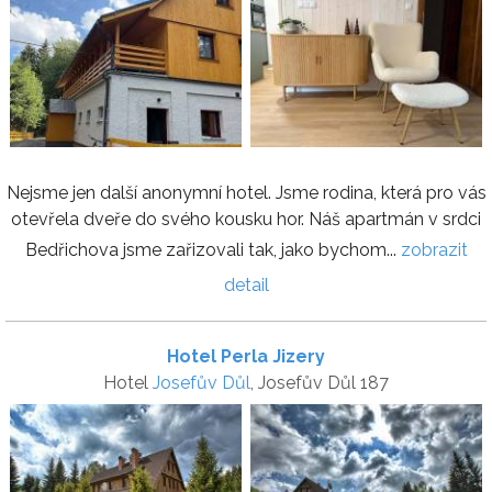
Nejsme jen další anonymní hotel. Jsme rodina, která pro vás
otevřela dveře do svého kousku hor. Náš apartmán v srdci
Bedřichova jsme zařizovali tak, jako bychom...
zobrazit
detail
Hotel Perla Jizery
Hotel
Josefův Důl
, Josefův Důl 187