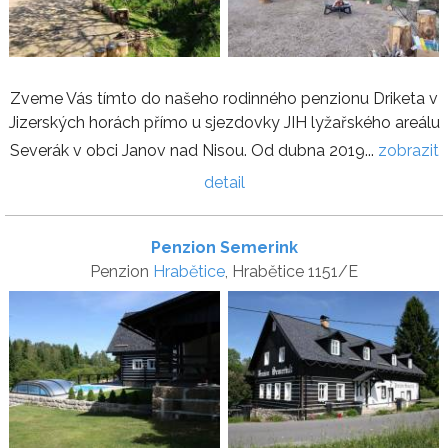
Zveme Vás tímto do našeho rodinného penzionu Driketa v
Jizerských horách přímo u sjezdovky JIH lyžařského areálu
Severák v obci Janov nad Nisou. Od dubna 2019...
zobrazit
detail
Penzion Semerink
Penzion
Hrabětice
, Hrabětice 1151/E