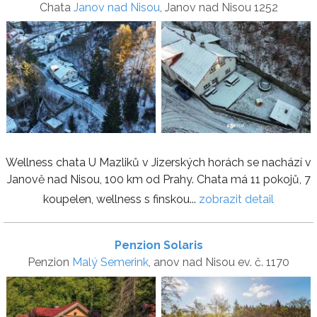
Chata
Janov nad Nisou
, Janov nad Nisou 1252
Wellness chata U Mazliků v Jizerských horách se nachází v
Janově nad Nisou, 100 km od Prahy. Chata má 11 pokojů, 7
koupelen, wellness s finskou...
zobrazit detail
Penzion Solaris
Penzion
Malý Semerink
, anov nad Nisou ev. č. 1170