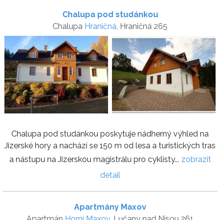
Chalupa pod studánkou
Chalupa
Hraničná
, Hraničná 265
Chalupa pod studánkou poskytuje nádherný výhled na
Jizerské hory a nachází se 150 m od lesa a turistických tras
a nástupu na Jizerskou magistrálu pro cyklisty...
zobrazit
detail
Apartmány Maxov
Apartmán
Horní Maxov
, Lučany nad Nisou 261