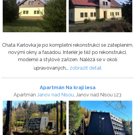
Chata Karlovka je po kompletní rekonstrukci se zateplením,
novými okny a fasádou. Interiér je též po rekonstrukci,
moderně a stylově zařízen. Nalézá se v okolí
upravovaných...
zobrazit detail
Apartmán Na kraji lesa
Apartmán
Janov nad Nisou
, Janov nad Nisou 123