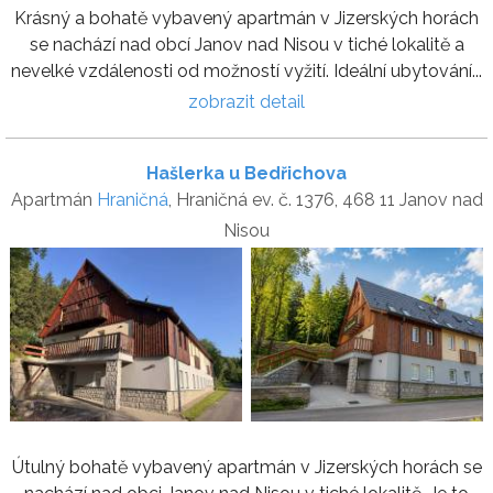
Krásný a bohatě vybavený apartmán v Jizerských horách
se nachází nad obcí Janov nad Nisou v tiché lokalitě a
nevelké vzdálenosti od možností vyžití. Ideální ubytování...
zobrazit detail
Hašlerka u Bedřichova
Apartmán
Hraničná
, Hraničná ev. č. 1376, 468 11 Janov nad
Nisou
Útulný bohatě vybavený apartmán v Jizerských horách se