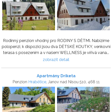
Rodinný penzion vhodný pro RODINY S DĚTMI. Nabízíme
polopenzi, k dispozici jsou dva DĚTSKÉ KOUTKY, venkovní
terasa s posezením a v našem WELLNESS je vířivá vana...
zobrazit detail
Apartmány Driketa
Penzion
Hrabětice
, Janov nad Nisou 510, 468 11