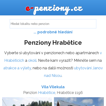
e-
penziony.cz
... podrobné hledání
Penziony Hrabětice
Vyberte si ubytování v penzionech nebo apartmánech
v
Hraběticích
a
okolí
. Nevíte kam vyrazit? Mrkněte sem na
atrakce a výlety
, nebo na další možnosti
ubytování Janov
nad Nisou
.
Vila Vilekula
Penzion
Hrabětice
, Hrabětice 1196