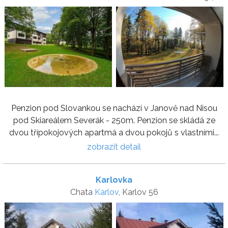
Penzion pod Slovankou se nachází v Janově nad Nisou
pod Skiareálem Severák - 250m. Penzion se skládá ze
dvou třípokojových apartmá a dvou pokojů s vlastními...
zobrazit detail
Karlovka
Chata
Karlov
, Karlov 56