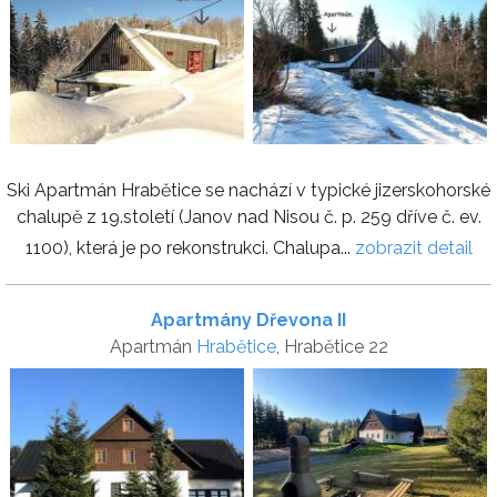
Ski Apartmán Hrabětice se nachází v typické jizerskohorské
chalupě z 19.století (Janov nad Nisou č. p. 259 dříve č. ev.
1100), která je po rekonstrukci. Chalupa...
zobrazit detail
Apartmány Dřevona II
Apartmán
Hrabětice
, Hrabětice 22