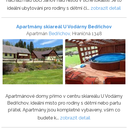
nachází nad obci Janov nad Nisou v tiché lokalitě. Je to
ideální ubytování pro rodiny s dětmi či...
zobrazit detail
Apartmány skiareál U Vodárny Bedřichov
Apartmán
Bedřichov
, Hraničná 1348
Apartmánové domy přímo v centru skiareálu U Vodárny
Bedřichov, ideální místo pro rodiny s dětmi nebo partu
přátel. Apartmány jsou kompletně vybaveny, vším co
budete k...
zobrazit detail