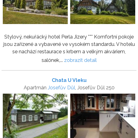
Stylový, nekuřácký hotel Perla Jizery *** Komfortní pokoje
jsou zařízené a vybavené ve vysokém standardu. V hotelu
se nachází restaurace s krbem a velkým akváriem,
salónek,...
zobrazit detail
Chata U Vleku
Apartmán
Josefův Důl
, Josefův Důl 250