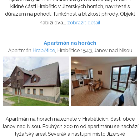
klidné části Hrabětic v Jizerských horách, navržené s
důrazem na pohodlí, funkčnost a blízkost přírody. Objekt
nabízí dva...
zobrazit detail
Apartmán na horách
Apartmán
Hrabětice
, Hrabětice 1543, Janov nad Nisou
Apartmán na horách naleznete v Hraběticích, části obce
Janov nad Nisou. Pouhých 200 m od apartmánu se nachází
lyžařský areál Severák a nástupní místo Jizerské