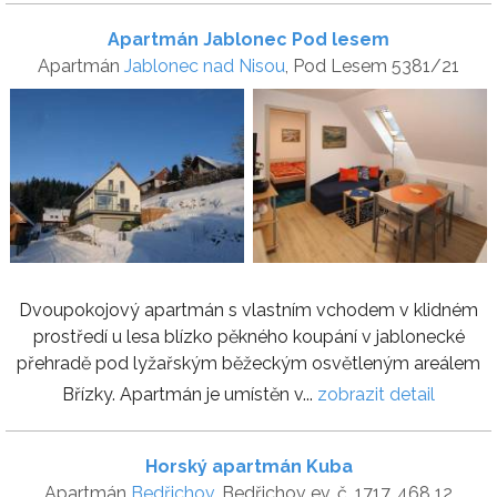
Apartmán Jablonec Pod lesem
Apartmán
Jablonec nad Nisou
, Pod Lesem 5381/21
Dvoupokojový apartmán s vlastním vchodem v klidném
prostředí u lesa blízko pěkného koupání v jablonecké
přehradě pod lyžařským běžeckým osvětleným areálem
Břízky. Apartmán je umístěn v...
zobrazit detail
Horský apartmán Kuba
Apartmán
Bedřichov
, Bedřichov ev. č. 1717, 468 12