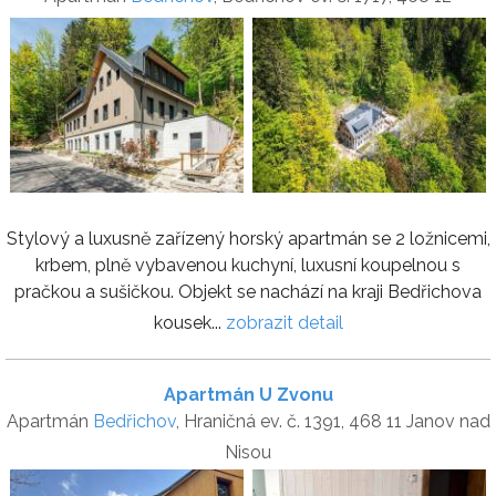
Stylový a luxusně zařízený horský apartmán se 2 ložnicemi,
krbem, plně vybavenou kuchyní, luxusní koupelnou s
pračkou a sušičkou. Objekt se nachází na kraji Bedřichova
kousek...
zobrazit detail
Apartmán U Zvonu
Apartmán
Bedřichov
, Hraničná ev. č. 1391, 468 11 Janov nad
Nisou