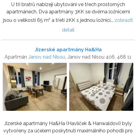
U tří bratrů nabízejí ubytování ve třech prostorných
apartmánech. Dva apartmány 3KK se dvěma ložnicemi
jsou o velikosti 65 m² a třetí 2KK s jednou ložnicí...
zobrazit
detail
Jizerské apartmány Ha&Ha
Apartmán
Janov nad Nisou
, Janov nad Nisou 406, 468 11
Jizerské apartmány Ha&Ha (Havlíček & Hanwaldovi) byly
vytvořeny za účelem poskytnutí maximálního pohodlí pro