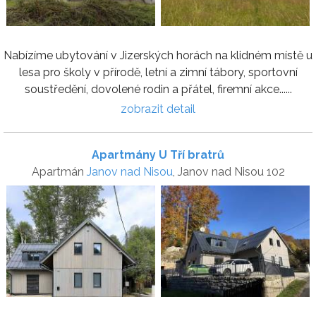
Nabízíme ubytování v Jizerských horách na klidném místě u
lesa pro školy v přírodě, letní a zimní tábory, sportovní
soustředění, dovolené rodin a přátel, firemní akce......
zobrazit detail
Apartmány U Tří bratrů
Apartmán
Janov nad Nisou
, Janov nad Nisou 102