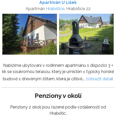
Apartmán U Lišek
Apartmán
Hrabětice
, Hrabětice 22
Nabízíme ubytování v rodinném apartmánu s dispozicí 3 +
kk se soukromou terasou, který je umístěn v typicky horské
budově s dřevěným štítem, která je citlivě...
zobrazit detail
Penziony v okolí
Penziony z okolí jsou řazené podle vzdálenosti od
Hrabětic.