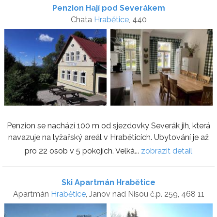
Penzion Hají pod Severákem
Chata
Hrabětice
, 440
Penzion se nachází 100 m od sjezdovky Severák jih, která
navazuje na lyžařský areál v Hraběticích. Ubytování je až
pro 22 osob v 5 pokojích. Velká...
zobrazit detail
Ski Apartmán Hrabětice
Apartmán
Hrabětice
, Janov nad Nisou č.p. 259, 468 11