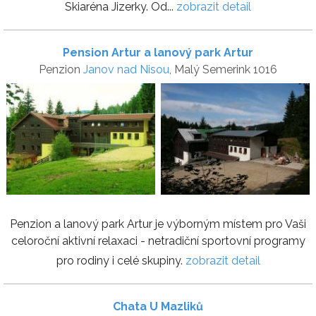
Skiaréna Jizerky. Od...
zobrazit detail
Pension Artur a lanový park Artur
Penzion
Janov nad Nisou
, Malý Semerink 1016
Penzion a lanový park Artur je výborným místem pro Vaši
celoroční aktivní relaxaci - netradiční sportovní programy
pro rodiny i celé skupiny.
zobrazit detail
Chata U Mazliků