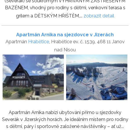
(Severák) se soukromým VYHŘÍVANÝM ZASTŘEŠENÝM
BAZÉNEM, vhodný pro rodiny s dětmi, venkovní terasa s
grilem a DĚTSKÝM HŘIŠTĚM,...
zobrazit detail
Apartmán Arnika na sjezdovce v Jizerách
Apartmán
Hrabětice
, Hrabětice ev. č. 1539, 468 11 Janov
nad Nisou
Apartmán Arnika nabízí ubytování přímo u sjezdovky
Severák v Jizerských horách. Je ideálním místem pro rodiny
s dětmi, páry i sportovně založené návštěvníky – ať už...