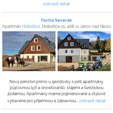
zobrazit detail
Farma Severák
Apartmán
Hrabětice
, Hrabětice 15, 468 11 Janov nad Nisou
Nový penzion přímo u sjezdovky s pěti apartmány,
půjčovnou lyží a snowboardů, stájemi a turistickou
jízdárnou. Apartmány máme pojmenované a stylově
vybavené pro příjemnou a zábavnou...
zobrazit detail