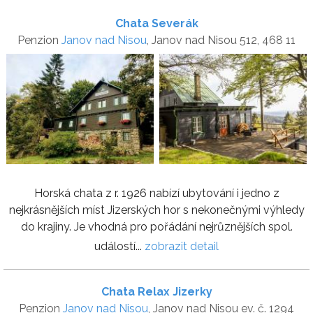
Chata Severák
Penzion
Janov nad Nisou
, Janov nad Nisou 512, 468 11
Horská chata z r. 1926 nabízí ubytování i jedno z
nejkrásnějších míst Jizerských hor s nekonečnými výhledy
do krajiny. Je vhodná pro pořádání nejrůznějších spol.
událostí...
zobrazit detail
Chata Relax Jizerky
Penzion
Janov nad Nisou
, Janov nad Nisou ev. č. 1294