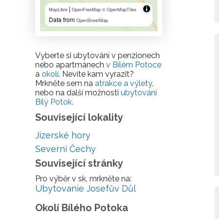
|
MapLibre
OpenFreeMap
© OpenMapTiles
Data from
OpenStreetMap
Vyberte si ubytování v penzionech
nebo apartmánech
v Bílém Potoce
a
okolí
. Nevíte kam vyrazit?
Mrkněte sem na
atrakce a výlety
,
nebo na další možnosti
ubytování
Bílý Potok
.
Související lokality
Jizerské hory
Severní Čechy
Související stránky
Pro výběr v sk, mrkněte na:
Ubytovanie Josefův Důl
Okolí Bílého Potoka