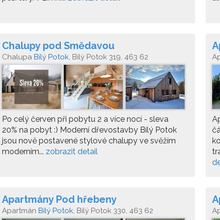
Chalupy pod Smědavou
A
Chalupa
Bílý Potok
, Bílý Potok 319, 463 62
A
Po celý červen při pobytu 2 a více nocí - sleva
Ap
20% na pobyt :) Moderní dřevostavby Bílý Potok
čá
jsou nově postavené stylové chalupy ve svěžím
ko
moderním...
zobrazit detail
tr
de
Apartmány Pod hřebeny
A
Apartmán
Bílý Potok
, Bílý Potok 330, 463 62
A