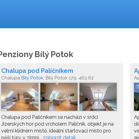
Penziony Bílý Potok
Chalupa pod Paličníkem
A
Chalupa
Bílý Potok
, Bílý Potok 179, 463 62
A
Chalupa pod Paličníkem se nachází v srdci
Ap
Jizerských hor pod vrcholem Paličník. objekt je na
dě
velmi klidném místě. ideální startovací místo pro
ve
pěší túry. v zimní...
zobrazit detail
al