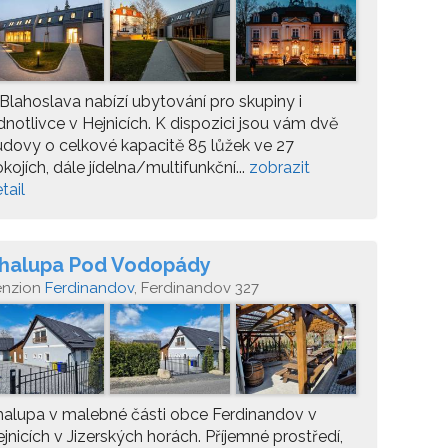
Blahoslava nabízí ubytování pro skupiny i
dnotlivce v Hejnicích. K dispozici jsou vám dvě
dovy o celkové kapacitě 85 lůžek ve 27
kojích, dále jídelna/multifunkční...
zobrazit
tail
halupa Pod Vodopády
enzion
Ferdinandov
, Ferdinandov 327
alupa v malebné části obce Ferdinandov v
jnicích v Jizerských horách. Příjemné prostředí,