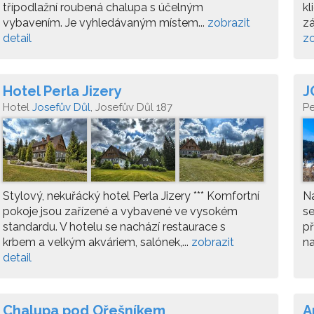
třípodlažní roubená chalupa s účelným
kl
vybavením. Je vyhledávaným místem...
zobrazit
zá
detail
zo
Hotel Perla Jizery
J
Hotel
Josefův Důl
, Josefův Důl 187
P
Stylový, nekuřácký hotel Perla Jizery *** Komfortní
N
pokoje jsou zařízené a vybavené ve vysokém
s
standardu. V hotelu se nachází restaurace s
př
krbem a velkým akváriem, salónek,...
zobrazit
na
detail
Chalupa pod Ořešníkem
A