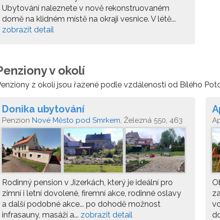
Ubytování naleznete v nově rekonstruovaném
domě na klidném místě na okraji vesnice. V létě...
zobrazit detail
Penziony v okolí
enziony z okolí jsou řazené podle vzdálenosti od Bílého Pot
Donika ubytování
A
Penzion
Nové Město pod Smrkem
, Železná 550, 463
A
65 Nové Město pod Smrkem
6
Rodinný pension v Jizerkách, který je ideální pro
Ob
zimní i letní dovolené, firemní akce, rodinné oslavy
za
a další podobné akce... po dohodě možnost
vo
infrasauny, masáží a...
zobrazit detail
do