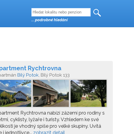
... podrobné hledání
partment Rychtrovna
partmán
Bílý Potok
, Bílý Potok 133
artment Rychtrovna nabízí zázemí pro rodiny s
tmi, cyklisty, lyžaře i turisty. Vzhledem ke své
likosti je vhodný spíše pro velké skupiny. Uvítá
e i jednotlivce...
zobrazit detail