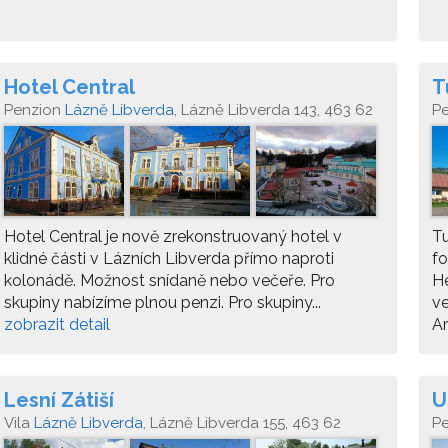
Hotel Central
T
Penzion
Lázně Libverda
, Lázně Libverda 143, 463 62
P
Hotel Central je nově zrekonstruovaný hotel v
Tu
klidné části v Lázních Libverda přímo naproti
fo
kolonádě. Možnost snídaně nebo večeře. Pro
He
skupiny nabízíme plnou penzi. Pro skupiny...
ve
zobrazit detail
Ar
Lesní Zátiší
U
Vila
Lázně Libverda
, Lázně Libverda 155, 463 62
P
Lázně Libverda