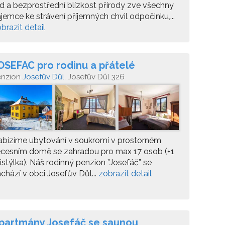
id a bezprostřední blízkost přírody zve všechny
jemce ke strávení příjemných chvil odpočinku,...
brazit detail
OSEFAC pro rodinu a přátelé
enzion
Josefův Důl
, Josefův Důl 326
abízíme ubytování v soukromí v prostorném
ecesním domě se zahradou pro max 17 osob (+1
istýlka). Náš rodinný penzion ”Josefáč” se
chází v obci Josefův Důl...
zobrazit detail
partmány Josefáč se saunou