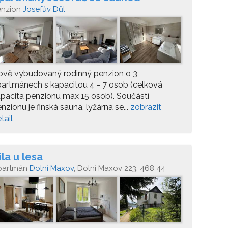
enzion
Josefův Důl
ově vybudovaný rodinný penzion o 3
artmánech s kapacitou 4 - 7 osob (celková
pacita penzionu max 15 osob). Součástí
nzionu je finská sauna, lyžárna se...
zobrazit
tail
ila u lesa
partmán
Dolní Maxov
, Dolní Maxov 223, 468 44
sefův Důl