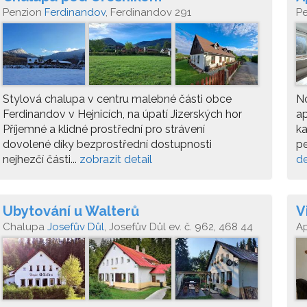
Penzion
Ferdinandov
, Ferdinandov 291
P
Stylová chalupa v centru malebné části obce
N
Ferdinandov v Hejnicích, na úpatí Jizerských hor
ap
Příjemné a klidné prostřední pro strávení
ka
dovolené díky bezprostřední dostupnosti
pe
nejhezčí části...
zobrazit detail
de
Ubytování u Walterů
V
Chalupa
Josefův Důl
, Josefův Důl ev. č. 962, 468 44
A
Jo