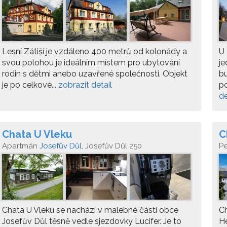
Lesní Zátiší je vzdáleno 400 metrů od kolonády a
U 
svou polohou je ideálním místem pro ubytování
je
rodin s dětmi anebo uzavřené společnosti. Objekt
bu
je po celkové...
zobrazit detail
po
de
Chata U Vleku
C
Apartmán
Josefův Důl
, Josefův Důl 250
P
Chata U Vleku se nachází v malebné části obce
Ch
Josefův Důl těsně vedle sjezdovky Lucifer. Je to
He