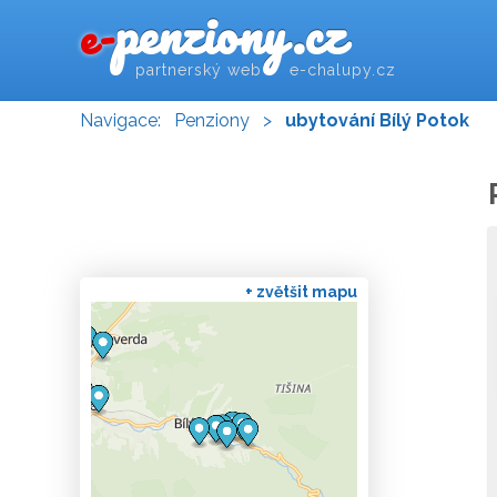
penziony.cz
e-
partnerský web e-chalupy.cz
Navigace:
Penziony
>
ubytování Bílý Potok
+ zvětšit mapu