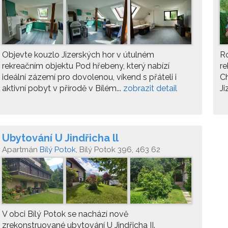
Objevte kouzlo Jizerských hor v útulném
Ro
rekreačním objektu Pod hřebeny, který nabízí
re
ideální zázemí pro dovolenou, víkend s přáteli i
Ch
aktivní pobyt v přírodě v Bílém...
zobrazit detail
Ji
Ubytování U Jindřicha ll
Apartmán
Bílý Potok
, Bílý Potok 396, 463 62
V obci Bílý Potok se nachází nově
zrekonstruované ubytování U Jindřicha II.