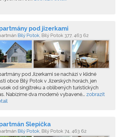
partmány pod jizerkami
partmán
Bílý Potok
, Bílý Potok 377, 463 62
artmány pod Jizerkami se nachází v klidné
sti obce Bílý Potok v Jizerských horách, jen
usek od singltreku a oblíbených turistických
as. Nabízíme dva moderně vybavené...
zobrazit
tail
partmán Slepička
partmán
Bílý Potok
, Bílý Potok 74, 463 62