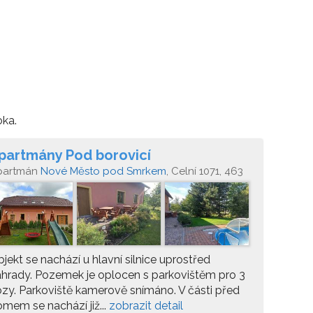
oka.
partmány Pod borovicí
partmán
Nové Město pod Smrkem
, Celní 1071, 463
5 Nové Město pod Smrkem
jekt se nachází u hlavní silnice uprostřed
hrady. Pozemek je oplocen s parkovištěm pro 3
zy. Parkoviště kamerově snímáno. V části před
mem se nachází již...
zobrazit detail