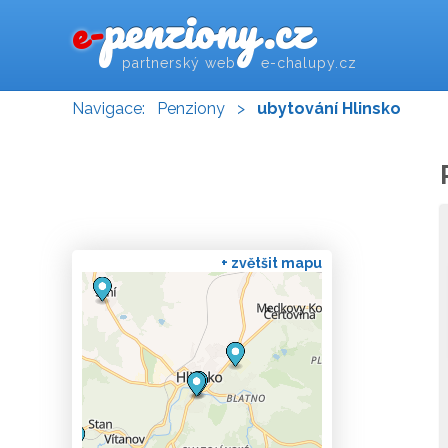
penziony.cz
e-
partnerský web e-chalupy.cz
Navigace:
Penziony
>
ubytování Hlinsko
+ zvětšit mapu