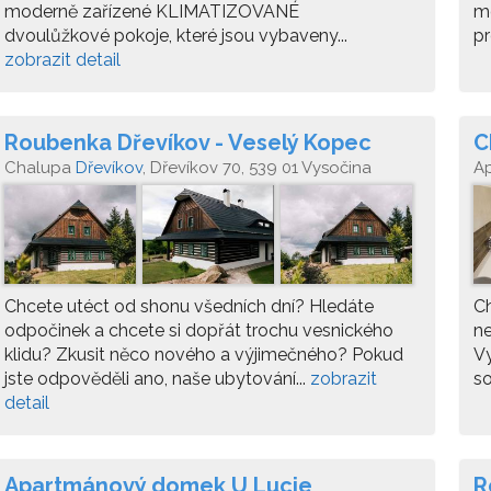
moderně zařízené KLIMATIZOVANÉ
mo
dvoulůžkové pokoje, které jsou vybaveny...
pr
zobrazit detail
Roubenka Dřevíkov - Veselý Kopec
C
Chalupa
Dřevíkov
, Dřevíkov 70, 539 01 Vysočina
A
Chcete utéct od shonu všedních dní? Hledáte
Ch
odpočinek a chcete si dopřát trochu vesnického
ne
klidu? Zkusit něco nového a výjimečného? Pokud
Vy
jste odpověděli ano, naše ubytování...
zobrazit
so
detail
Apartmánový domek U Lucie
R