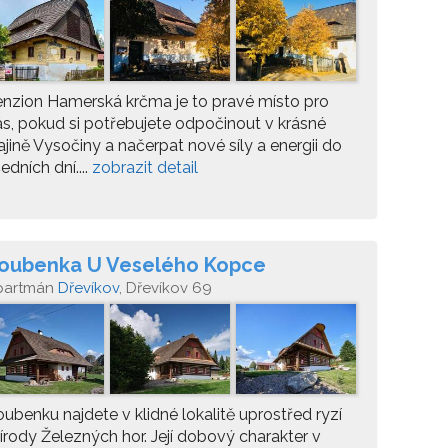
nzion Hamerská krčma je to pravé místo pro
s, pokud si potřebujete odpočinout v krásné
ajině Vysočiny a načerpat nové síly a energii do
edních dní....
zobrazit detail
oubenka U Veselého Kopce
partmán
Dřevíkov
, Dřevíkov 69
ubenku najdete v klidné lokalitě uprostřed ryzí
írody Železných hor. Její dobový charakter v