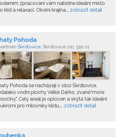
derním zpracování vám nabídne ideální místo
o klid a relaxaci. Okolní krajina...
zobrazit detail
haty Pohoda
partmán
Škrdlovice
, Škrdlovice 241, 591 01
aty Pohoda se nacházejí v obci Škrdlovice,
daleko vodní plochy Velké Dářko, zvané“moře
sočiny". Celý areál je oplocen a skýtá tak ideální
ukromí pro milovníky klidu,...
zobrazit detail
oubenka