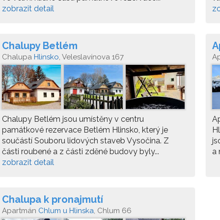
zobrazit detail
zo
Chalupy Betlém
A
Chalupa
Hlinsko
, Veleslavínova 167
A
Chalupy Betlém jsou umístěny v centru
Ap
památkové rezervace Betlém Hlinsko, který je
Hl
součástí Souboru lidových staveb Vysočina. Z
js
části roubené a z části zděné budovy byly...
a 
zobrazit detail
Chalupa k pronajmutí
Apartmán
Chlum u Hlinska
, Chlum 66