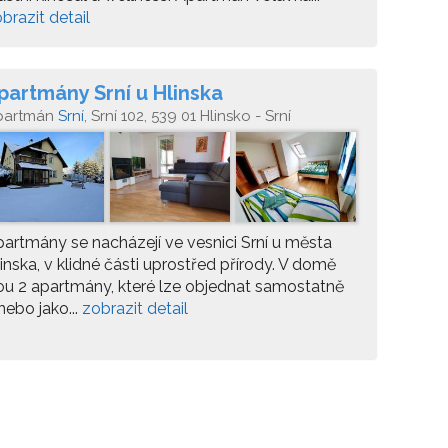
brazit detail
partmány Srní u Hlinska
partmán
Srní
, Srní 102, 539 01 Hlinsko - Srní
artmány se nacházejí ve vesnici Srní u města
inska, v klidné části uprostřed přírody. V domě
ou 2 apartmány, které lze objednat samostatně
nebo jako...
zobrazit detail