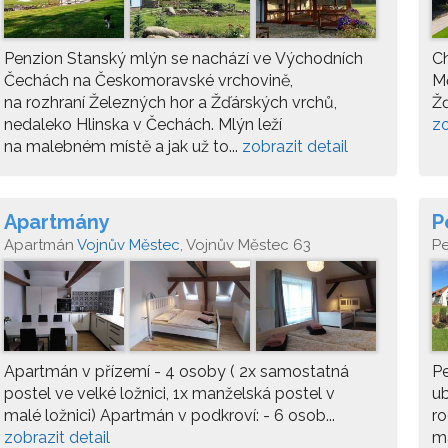
Penzion Stanský mlýn se nachází ve Východních
Ch
Čechách na Českomoravské vrchovině,
Mě
na rozhraní Železných hor a Žďárských vrchů,
Žď
nedaleko Hlinska v Čechách. Mlýn leží
zo
na malebném místě a jak už to...
zobrazit detail
Apartmány
P
Apartmán
Vojnův Městec
, Vojnův Městec 63
P
Apartmán v přízemí - 4 osoby ( 2x samostatná
Pe
postel ve velké ložnici, 1x manželská postel v
ub
malé ložnici) Apartmán v podkroví: - 6 osob...
ro
zobrazit detail
ma