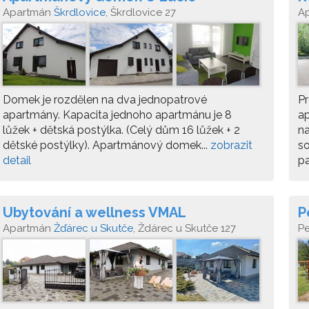
Apartmán
Škrdlovice
, Škrdlovice 27
A
Domek je rozdělen na dva jednopatrové
P
apartmány. Kapacita jednoho apartmánu je 8
ap
lůžek + dětská postýlka. (Celý dům 16 lůžek + 2
na
dětské postýlky). Apartmánový domek...
zobrazit
so
detail
pa
Ubytování a wellness VMAL
P
Apartmán
Žďárec u Skutče
, Ždárec u Skutče 127
P