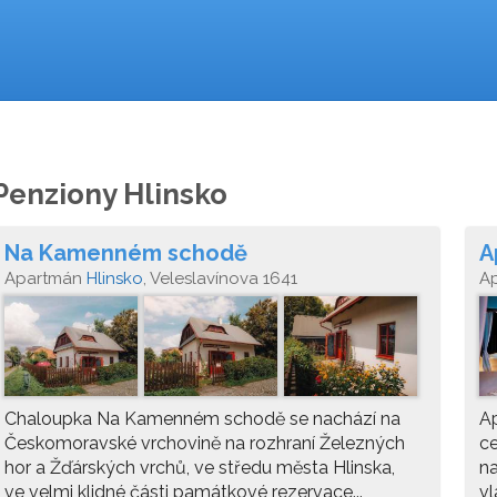
Penziony Hlinsko
Na Kamenném schodě
A
Apartmán
Hlinsko
, Veleslavínova 1641
A
Chaloupka Na Kamenném schodě se nachází na
A
Českomoravské vrchovině na rozhraní Železných
ce
hor a Žďárských vrchů, ve středu města Hlinska,
na
ve velmi klidné části památkové rezervace...
vl