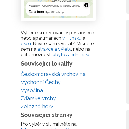
|
MapLibre
OpenFreeMap
© OpenMapTiles
Data from
OpenStreetMap
Vyberte si ubytování v penzionech
nebo apartmánech
v Hlinsku
a
okolí
. Nevíte kam vyrazit? Mrkněte
sem na
atrakce a výlety
, nebo na
další možnosti
ubytování Hlinsko
.
Související lokality
Českomoravská vrchovina
Východní Čechy
Vysočina
Žďárské vrchy
Železné hory
Související stránky
Pro výběr v sk, mrkněte na: