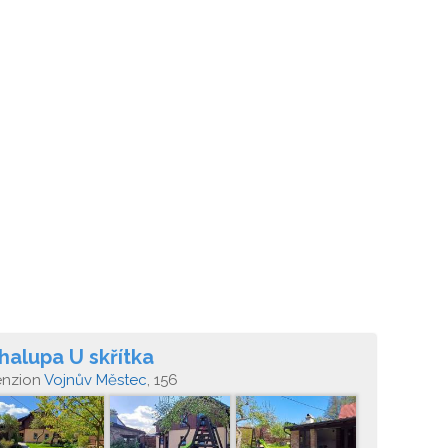
halupa U skřítka
enzion
Vojnův Městec
, 156