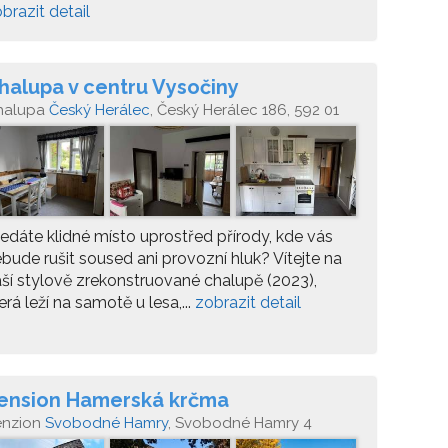
brazit detail
halupa v centru Vysočiny
halupa
Český Herálec
, Český Herálec 186, 592 01
rálec
edáte klidné místo uprostřed přírody, kde vás
bude rušit soused ani provozní hluk? Vítejte na
ší stylově zrekonstruované chalupě (2023),
erá leží na samotě u lesa,...
zobrazit detail
ension Hamerská krčma
enzion
Svobodné Hamry
, Svobodné Hamry 4