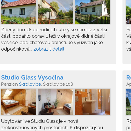
Zděný domek po rodičích, který se nám již z větší
Pe
části podařilo opravit, leží v okrajové klidné části
Vá
vesnice, pod chatovou oblastí. Je využíván jako
kr
odpočinková...
zobrazit detail
vš
Studio Glass Vysočina
R
Penzion
Škrdlovice
, Škrdlovice 108
A
Ubytování ve Studiu Glass je v nově
Ro
zrekonstruovaných prostorách. K dispozici jsou
př