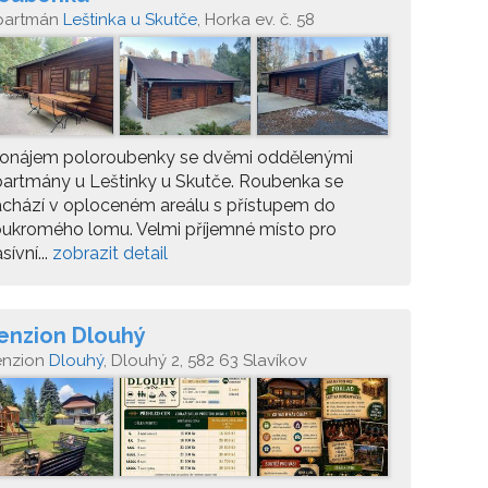
partmán
Leštinka u Skutče
, Horka ev. č. 58
ronájem poloroubenky se dvěmi oddělenými
artmány u Leštinky u Skutče. Roubenka se
chází v oploceném areálu s přístupem do
ukromého lomu. Velmi příjemné místo pro
sívní...
zobrazit detail
enzion Dlouhý
enzion
Dlouhý
, Dlouhý 2, 582 63 Slavíkov