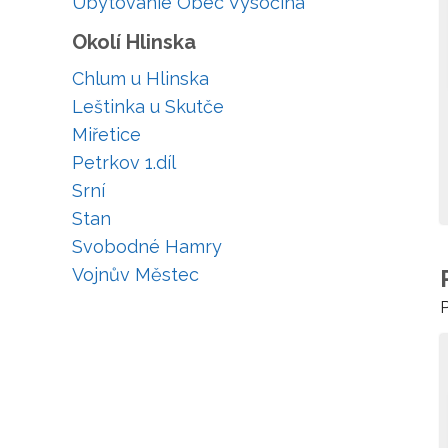
Ubytovanie Obec Vysočina
Okolí Hlinska
Chlum u Hlinska
Leštinka u Skutče
Miřetice
Petrkov 1.díl
Srní
Stan
Svobodné Hamry
Vojnův Městec
P