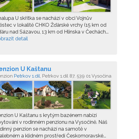
alupa U skřítka se nachází v obci Vojnův
stec v lokalitě CHKO Žďárské vrchy (15 km od
áru nad Sázavou, 13 km od Hlinska v Čechách...
brazit detail
enzion U Kaštanu
enzion
Petrkov 1.díl
, Petrkov 1.díl 87, 539 01 Vysočina
nzion U Kaštanu s krytým bazénem nabízí
ytování v rodinném penzionu na Vysočině. Náš
dinný penzion se nachází na samotě v
lebném a klidném prostředí Českomoravské...