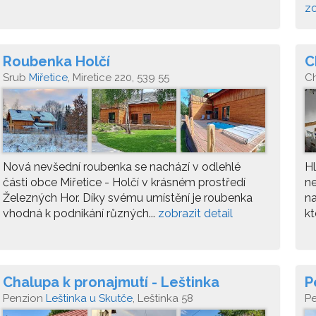
zo
Roubenka Holčí
C
Srub
Miřetice
, Miretice 220, 539 55
C
He
Nová nevšední roubenka se nachází v odlehlé
Hl
části obce Miřetice - Holčí v krásném prostředí
ne
Železných Hor. Díky svému umístění je roubenka
na
vhodná k podnikání různých...
zobrazit detail
kt
Chalupa k pronajmutí - Leštinka
P
Penzion
Leštinka u Skutče
, Leštinka 58
P