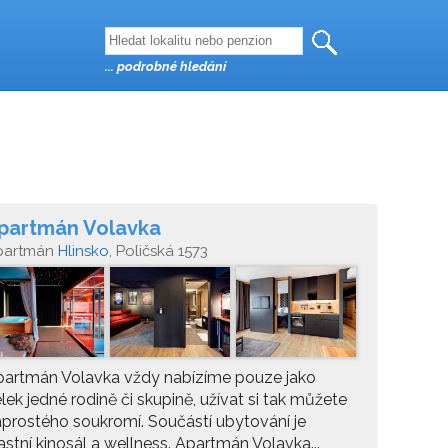
... podrobné hledání
partmán Volavka
partmán
Hlinsko
, Poličská 1573
partmán Volavka vždy nabízíme pouze jako
lek jedné rodině či skupině, užívat si tak můžete
prostého soukromí. Součástí ubytování je
astní kinosál a wellness. Apartmán Volavka...