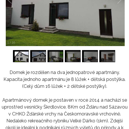
1
/
16
Domek je rozdělen na dva jednopatrové apartmány.
Kapacita jednoho apartmánu je 8 lůžek + dětská postýlka.
(Celý dům 16 lůžek + 2 dětské postýlky).
Apartmánový domek je postaven v roce 2014 a nachází se
uprostřed vesničky Škrdlovice, 8Km od Žďáru nad Sázavou
v CHKO Žďárské vrchy na Českomoravské vrchovině.
Nedaleko rekreačního rybníku Velké Dářko (1km). Zdejší
okolí je ideální k podnikání různých výletů do přírody a k