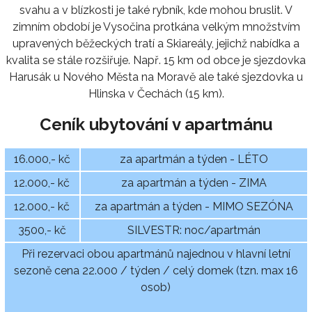
svahu a v blízkosti je také rybník, kde mohou bruslit. V
zimním období je Vysočina protkána velkým množstvím
upravených běžeckých tratí a Skiareály, jejichž nabídka a
kvalita se stále rozšiřuje. Např. 15 km od obce je sjezdovka
Harusák u Nového Města na Moravě ale také sjezdovka u
Hlinska v Čechách (15 km).
Ceník ubytování v apartmánu
16.000,- kč
za apartmán a týden - LÉTO
12.000,- kč
za apartmán a týden - ZIMA
12.000,- kč
za apartmán a týden - MIMO SEZÓNA
3500,- kč
SILVESTR: noc/apartmán
Při rezervaci obou apartmánů najednou v hlavní letní
sezoně cena 22.000 / týden / celý domek (tzn. max 16
osob)