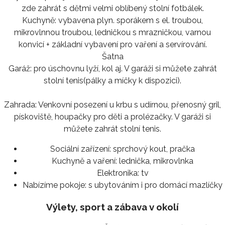
zde zahrát s dětmi velmi oblíbený stolní fotbálek.
Kuchyně: vybavena plyn. sporákem s el. troubou,
mikrovlnnou troubou, ledničkou s mrazničkou, varnou
konvicí + základní vybavení pro vaření a servírování.
Šatna
Garáž: pro úschovnu lyží, kol aj. V garáži si můžete zahrát
stolní tenis(pálky a míčky k dispozici).
Zahrada: Venkovní posezení u krbu s udírnou, přenosný gril,
pískoviště, houpačky pro děti a prolézačky. V garáži si
můžete zahrát stolní tenis.
Sociální zařízení:
sprchový kout, pračka
Kuchyně a vaření:
lednička, mikrovlnka
Elektronika:
tv
Nabízíme pokoje:
s ubytováním i pro domácí mazlíčky
Výlety, sport a zábava v okolí