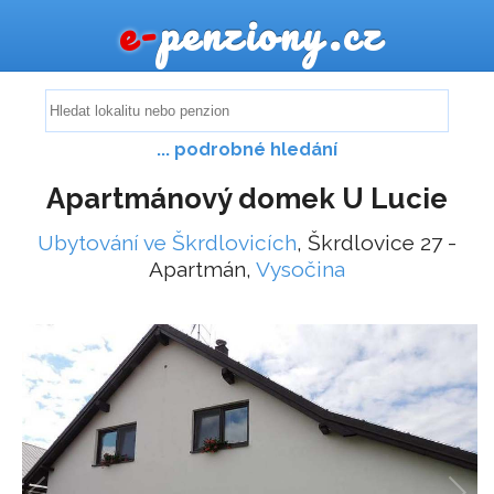
e-
penziony.cz
... podrobné hledání
Apartmánový domek U Lucie
Ubytování ve Škrdlovicích
, Škrdlovice 27 -
Apartmán,
Vysočina