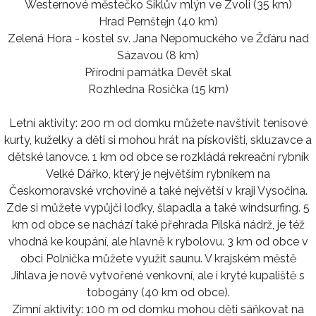
Westernové městečko Šiklův mlýn ve Zvoli (35 km)
Hrad Pernštejn (40 km)
Zelená Hora - kostel sv. Jana Nepomuckého ve Žďáru nad
Sázavou (8 km)
Přírodní památka Devět skal
Rozhledna Rosička (15 km)
Letní aktivity: 200 m od domku můžete navštívit tenisové
kurty, kuželky a děti si mohou hrát na pískovišti, skluzavce a
dětské lanovce. 1 km od obce se rozkládá rekreační rybník
Velké Dářko, který je největším rybníkem na
Českomoravské vrchovině a také největší v kraji Vysočina.
Zde si můžete vypůjči loďky, šlapadla a také windsurfing. 5
km od obce se nachází také přehrada Pilská nádrž, je též
vhodná ke koupání, ale hlavně k rybolovu. 3 km od obce v
obci Polnička můžete využít saunu. V krajském městě
Jihlava je nově vytvořené venkovní, ale i kryté kupaliště s
tobogány (40 km od obce).
Zimní aktivity: 100 m od domku mohou děti sáňkovat na