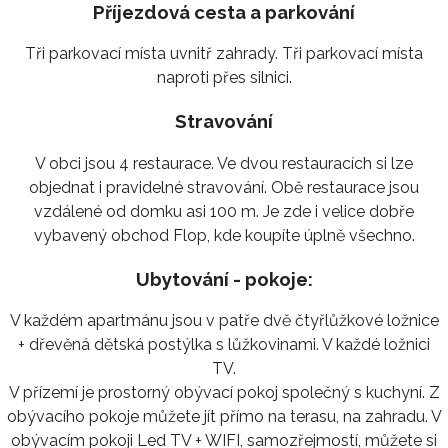
Příjezdová cesta a parkování
Tři parkovací místa uvnitř zahrady. Tři parkovací místa
naproti přes silnici.
Stravování
V obci jsou 4 restaurace. Ve dvou restauracích si lze
objednat i pravidelné stravování. Obě restaurace jsou
vzdálené od domku asi 100 m. Je zde i velice dobře
vybavený obchod Flop, kde koupíte úplně všechno.
Ubytování - pokoje:
V každém apartmánu jsou v patře dvě čtyřlůžkové ložnice
+ dřevěná dětská postýlka s lůžkovinami. V každé ložnici
TV.
V přízemí je prostorný obývací pokoj společný s kuchyní. Z
obývacího pokoje můžete jít přímo na terasu, na zahradu. V
obývacím pokoji Led TV + WIFI, samozřejmostí, můžete si