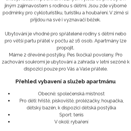
jiným zajímavostem s rodinou s dětmi. Jsou zde výborné
podmínky pro cykloturistiku, turistiku a houbaření. V zimě si
přijdou na své i vyznavači běžek.
Ubytování je vhodné pro spřátelené rodiny s dětmi nebo
pro větší partu přátel v počtu až 16 osob. Apartmány lze
propojit.
Máme 2 dřevěné postýlky. Pes (kočka) povoleny. Pro
zachování soukromí je ubytování a zahrada v letní sezóně k
dispozici pouze pro Vás a Vaše přátele.
Přehled vybavení a služeb apartmánu
Obecně:
společenská místnost
Pro děti:
hřiště, pískoviště, prolézačky, houpačka,
dětský bazén, k dispozici dětská postýlka
Sport:
tenis
V okolí:
rybaření