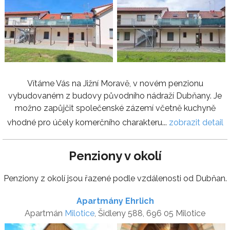
Vítáme Vás na Jižní Moravě, v novém penzionu
vybudovaném z budovy původního nádraží Dubňany. Je
možno zapůjčit společenské zázemí včetně kuchyně
vhodné pro účely komerčního charakteru...
zobrazit detail
Penziony v okolí
Penziony z okolí jsou řazené podle vzdálenosti od Dubňan.
Apartmány Ehrlich
Apartmán
Milotice
, Šidleny 588, 696 05 Milotice