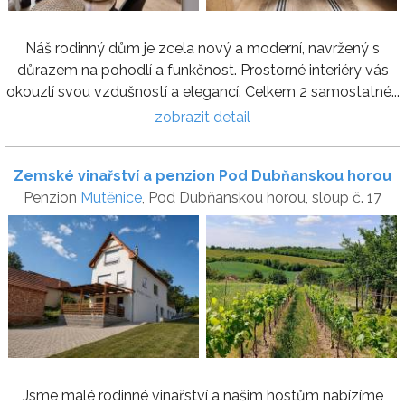
Náš rodinný dům je zcela nový a moderní, navržený s
důrazem na pohodlí a funkčnost. Prostorné interiéry vás
okouzlí svou vzdušností a elegancí. Celkem 2 samostatné...
zobrazit detail
Zemské vinařství a penzion Pod Dubňanskou horou
Penzion
Mutěnice
, Pod Dubňanskou horou, sloup č. 17
Jsme malé rodinné vinařství a našim hostům nabízíme