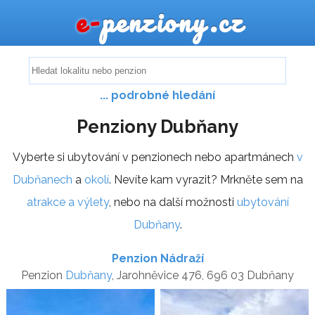
e-
penziony.cz
... podrobné hledání
Penziony Dubňany
Vyberte si ubytování v penzionech nebo apartmánech
v
Dubňanech
a
okolí
. Nevíte kam vyrazit? Mrkněte sem na
atrakce a výlety
, nebo na další možnosti
ubytování
Dubňany
.
Penzion Nádraží
Penzion
Dubňany
, Jarohněvice 476, 696 03 Dubňany