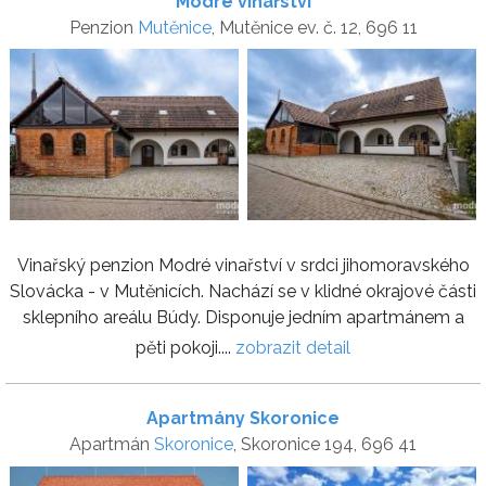
Modré vinařství
Penzion
Mutěnice
, Mutěnice ev. č. 12, 696 11
Vinařský penzion Modré vinařství v srdci jihomoravského
Slovácka - v Mutěnicích. Nachází se v klidné okrajové části
sklepního areálu Búdy. Disponuje jedním apartmánem a
pěti pokoji....
zobrazit detail
Apartmány Skoronice
Apartmán
Skoronice
, Skoronice 194, 696 41