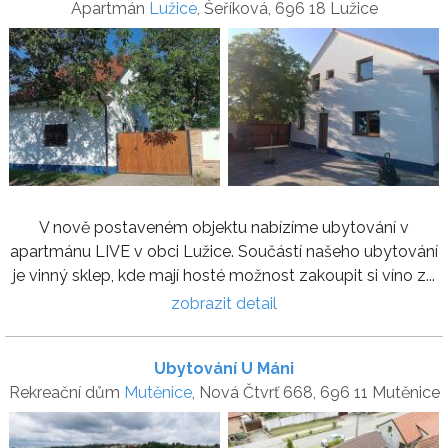
Apartmán
Lužice
, Šeříková, 696 18 Lužice
V nově postaveném objektu nabízíme ubytování v
apartmánu LIVE v obci Lužice. Součástí našeho ubytování
je vinný sklep, kde mají hosté možnost zakoupit si víno z...
zobrazit detail
Ubytování U Máni
Rekreační dům
Mutěnice
, Nová Čtvrť 668, 696 11 Mutěnice