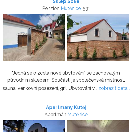
Sklep Sofie
Penzion
Mutěnice
, 531
"Jedná se o zcela nové ubytování" se zachovalým
původním sklepem. Součástí je společenská místnost,
sauna, venkovní posezení, gril. Ubytování v...
zobrazit detail
Apartmány Kutěj
Apartmán
Mutěnice