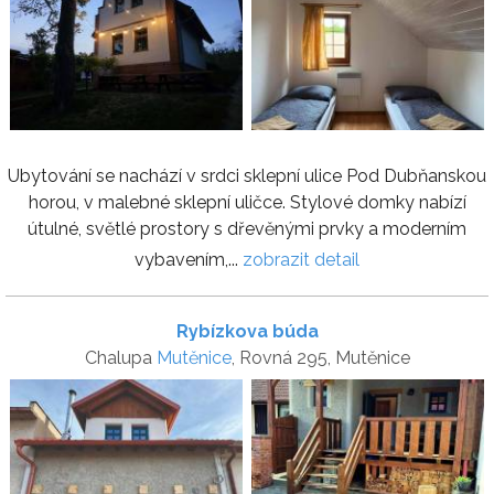
Ubytování se nachází v srdci sklepní ulice Pod Dubňanskou
horou, v malebné sklepní uličce. Stylové domky nabízí
útulné, světlé prostory s dřevěnými prvky a moderním
vybavením,...
zobrazit detail
Rybízkova búda
Chalupa
Mutěnice
, Rovná 295, Mutěnice