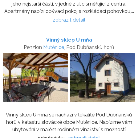
jeho nejstarší části, v jedné z ulic směřující z centra.
Apartmány nabízí obývací pokoj s rozkládací pohovkou,...
zobrazit detail
Vinný sklep U mňa
Penzion
Mutěnice
, Pod Dubňansků horů
Vinný sklep U mňa se nachází v lokalitě Pod Dubňansků
horů v katastru slovácké obce Mutěnice. Nabízíme vám
ubytování v malém rodinném vinařství s možností