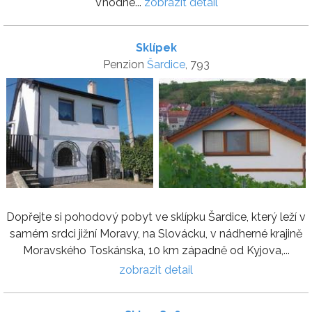
Vhodné...
zobrazit detail
Sklípek
Penzion
Šardice
, 793
Dopřejte si pohodový pobyt ve sklípku Šardice, který leží v
samém srdci jižní Moravy, na Slovácku, v nádherné krajině
Moravského Toskánska, 10 km západně od Kyjova,...
zobrazit detail