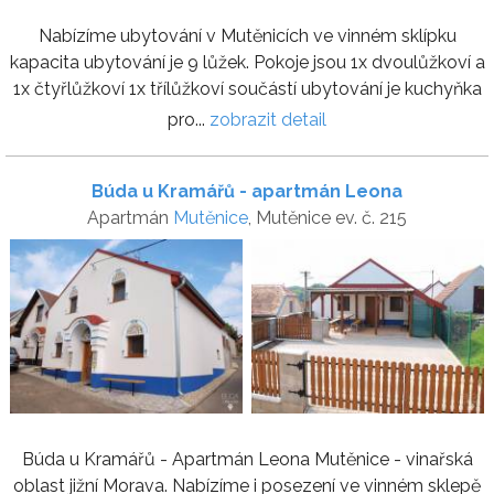
Nabízíme ubytování v Mutěnicích ve vinném sklípku
kapacita ubytování je 9 lůžek. Pokoje jsou 1x dvoulůžkoví a
1x čtyřlůžkoví 1x třílůžkoví součástí ubytování je kuchyňka
pro...
zobrazit detail
Búda u Kramářů - apartmán Leona
Apartmán
Mutěnice
, Mutěnice ev. č. 215
Búda u Kramářů - Apartmán Leona Mutěnice - vinařská
oblast jižní Morava. Nabízíme i posezení ve vinném sklepě