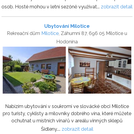
osob. Hosté mohou v letní sezóně využívat...
zobrazit detail
Ubytování Milotice
Rekreační dům
Milotice
, Záhumní 87, 696 05 Milotice u
Hodonína
Nabízím ubytování v soukromí ve slovácké obci Milotice
pro turisty, cyklisty a milovníky dobrého vína, které můžete
ochutnat u místních vinařů v areálu vinných sklepů
Šidleny....
zobrazit detail