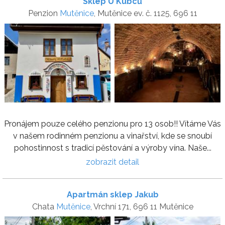
Sklep U Kubců
Penzion
Mutěnice
, Mutěnice ev. č. 1125, 696 11
Pronájem pouze celého penzionu pro 13 osob!! Vítáme Vás
v našem rodinném penzionu a vinařství, kde se snoubí
pohostinnost s tradicí pěstování a výroby vína. Naše...
zobrazit detail
Apartmán sklep Jakub
Chata
Mutěnice
, Vrchní 171, 696 11 Mutěnice