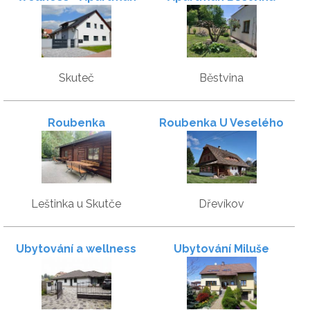
Granit
Skuteč
Běstvina
Roubenka
Roubenka U Veselého
Kopce
Leštinka u Skutče
Dřevíkov
Ubytování a wellness
Ubytování Miluše
VMAL