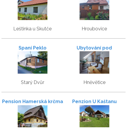
Leštinka
Leštinka u Skutče
Hroubovice
Spaní Peklo
Ubytování pod
rozhlednou
Starý Dvůr
Hněvětice
Pension Hamerská krčma
Penzion U Kaštanu