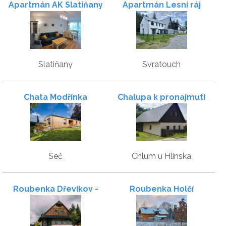
Apartmán AK Slatiňany
Apartmán Lesní ráj
Slatiňany
Svratouch
Chata Modřínka
Chalupa k pronajmutí
Seč
Chlum u Hlinska
Roubenka Dřevíkov -
Roubenka Holčí
Veselý Kopec