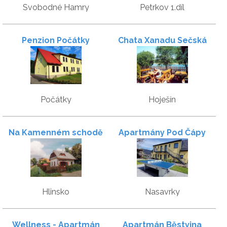
Svobodné Hamry
Petrkov 1.díl
Penzion Počátky
Chata Xanadu Sečská
přehrada
Počátky
Hoješín
Na Kamenném schodě
Apartmány Pod Čápy
Hlinsko
Nasavrky
Wellness - Apartmán
Apartmán Běstvina