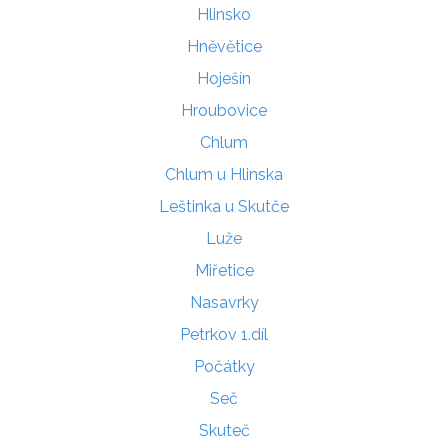
Hlinsko
Hněvětice
Hoješín
Hroubovice
Chlum
Chlum u Hlinska
Leštinka u Skutče
Luže
Miřetice
Nasavrky
Petrkov 1.díl
Počátky
Seč
Skuteč