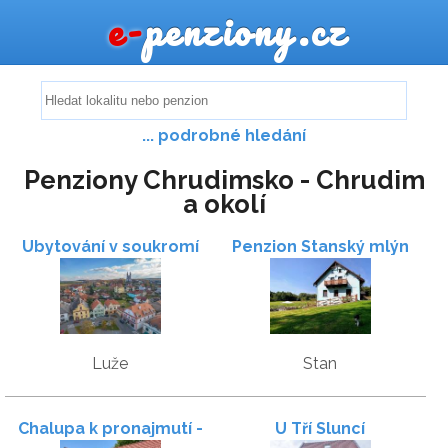
e-
penziony.cz
... podrobné hledání
Penziony Chrudimsko - Chrudim
a okolí
Ubytování v soukromí
Penzion Stanský mlýn
Harmonie
Luže
Stan
Chalupa k pronajmutí -
U Tří Sluncí