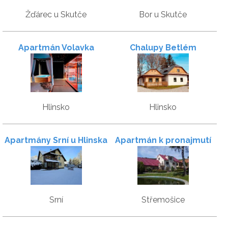
Žďárec u Skutče
Bor u Skutče
Apartmán Volavka
Chalupy Betlém
Hlinsko
Hlinsko
Apartmány Srní u Hlinska
Apartmán k pronajmutí
Srní
Střemošice