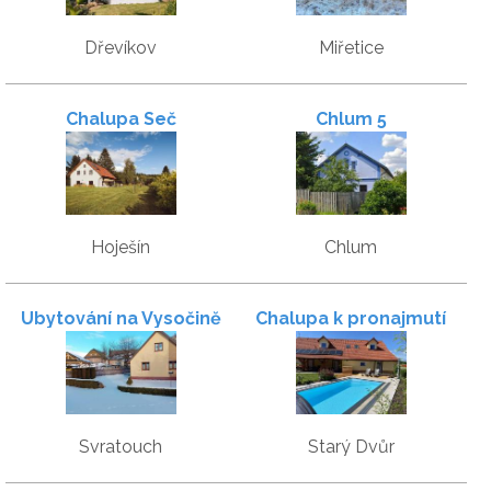
Dřevíkov
Miřetice
Chalupa Seč
Chlum 5
Hoješín
Chlum
Ubytování na Vysočinĕ
Chalupa k pronajmutí
Svratouch
Starý Dvůr