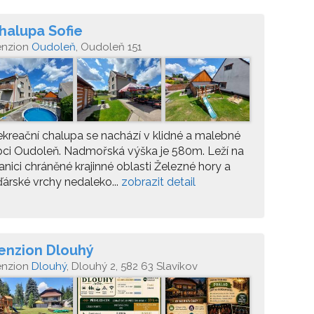
halupa Sofie
enzion
Oudoleň
, Oudoleň 151
kreační chalupa se nachází v klidné a malebné
ci Oudoleň. Nadmořská výška je 580m. Leží na
anici chráněné krajinné oblasti Železné hory a
árské vrchy nedaleko...
zobrazit detail
enzion Dlouhý
enzion
Dlouhý
, Dlouhý 2, 582 63 Slavíkov