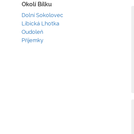
Okolí Bílku
Dolní Sokolovec
Libická Lhotka
Oudoleň
Příjemky