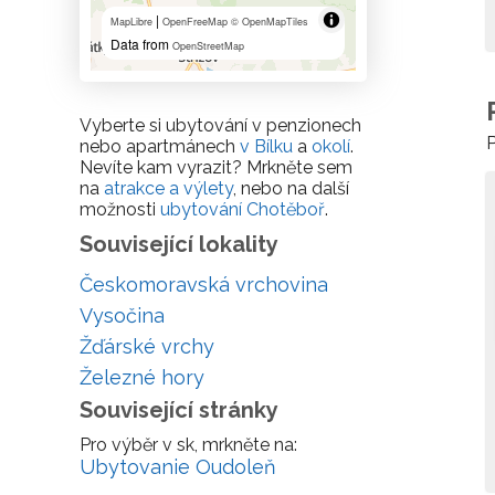
|
MapLibre
OpenFreeMap
© OpenMapTiles
Data from
OpenStreetMap
Vyberte si ubytování v penzionech
P
nebo apartmánech
v Bílku
a
okolí
.
Nevíte kam vyrazit? Mrkněte sem
na
atrakce a výlety
, nebo na další
možnosti
ubytování Chotěboř
.
Související lokality
Českomoravská vrchovina
Vysočina
Žďárské vrchy
Železné hory
Související stránky
Pro výběr v sk, mrkněte na:
Ubytovanie Oudoleň