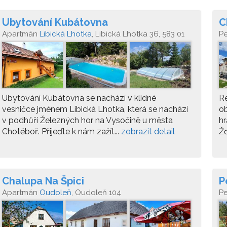
Ubytování Kubátovna
C
Apartmán
Libická Lhotka
, Libická Lhotka 36, 583 01
P
Libice nad Doubravou
Ubytování Kubátovna se nachází v klidné
Re
vesničce jménem Libická Lhotka, která se nachází
ob
v podhůří Železných hor na Vysočině u města
hr
Chotěboř. Přijeďte k nám zažít...
zobrazit detail
Žď
Chalupa Na Špici
P
Apartmán
Oudoleň
, Oudoleň 104
P