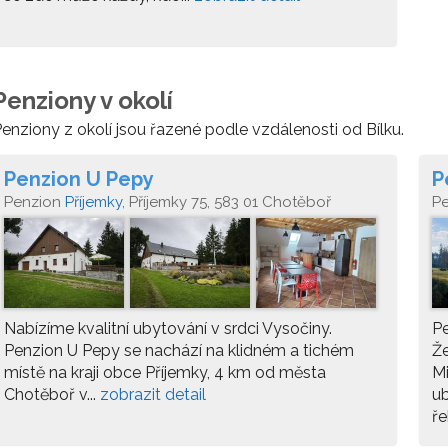
Penziony v okolí
enziony z okolí jsou řazené podle vzdálenosti od Bílku.
Penzion U Pepy
P
Penzion
Příjemky
, Příjemky 75, 583 01 Chotěboř
P
Nabízíme kvalitní ubytování v srdci Vysočiny.
Pe
Penzion U Pepy se nachází na klidném a tichém
Že
místě na kraji obce Příjemky, 4 km od města
Mi
Chotěboř v...
zobrazit detail
ub
ře