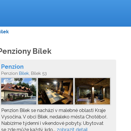
ílek
Penziony Bílek
Penzion
Penzion
Bílek
, Bílek 53
Penzion Bílek se nachází v malebné oblasti Kraje
Vysočina. V obci Bílek, nedaleko města Chotěboř.
Nabízíme týdenní i víkendové pobyty. Ubytovat
se zde může každý, kdo...
zobrazit detail