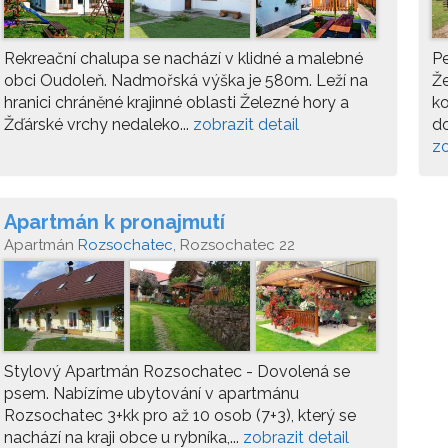
Rekreační chalupa se nachází v klidné a malebné
Pe
obci Oudoleň. Nadmořská výška je 580m. Leží na
Že
hranici chráněné krajinné oblasti Železné hory a
ko
Žďárské vrchy nedaleko...
zobrazit detail
do
zo
Apartmán k pronajmutí
Apartmán
Rozsochatec
, Rozsochatec 22
Stylový Apartmán Rozsochatec - Dovolená se
psem. Nabízíme ubytování v apartmánu
Rozsochatec 3+kk pro až 10 osob (7+3), který se
nachází na kraji obce u rybníka,...
zobrazit detail