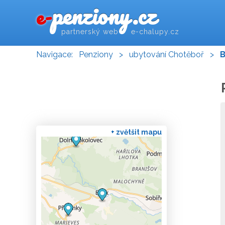
penziony.cz
e-
partnerský web e-chalupy.cz
Navigace:
Penziony
>
ubytování Chotěboř
>
B
+ zvětšit mapu