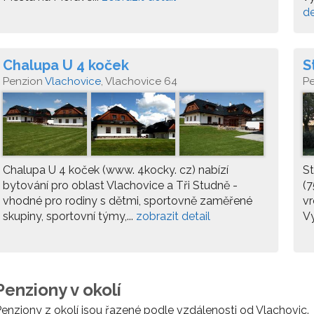
de
Chalupa U 4 koček
S
Penzion
Vlachovice
, Vlachovice 64
P
Chalupa U 4 koček (www. 4kocky. cz) nabízí
St
bytování pro oblast Vlachovice a Tři Studně -
(7
vhodné pro rodiny s dětmi, sportovně zaměřené
vr
skupiny, sportovní týmy,...
zobrazit detail
Vy
Penziony v okolí
enziony z okolí jsou řazené podle vzdálenosti od Vlachovic.