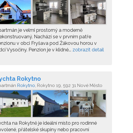
artmán je velmi prostorný a moderně
ekonstruovaný. Nachází se v prvním patře
nzionu v obci Fryšava pod Žákovou horou v
dci Vysočiny. Penzion je v klidné...
zobrazit detail
ychta Rokytno
partmán
Rokytno
, Rokytno 19, 592 31 Nové Město
a Moravě
chta na Rokytně je ideální místo pro rodinné
volené, přátelské skupiny nebo pracovní