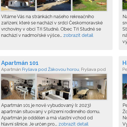
Vítáme Vás na stránkách našeho rekreačního
N
zařízení, které se nachází v srdci Českomoravské
sr
vrchoviny v obci Tři Studně. Obec Tři Studně se
St
nachází v nadmořské výšce...
zobrazit detail
ná
vý
Apartmán 101
H
Apartmán
Fryšava pod Žákovou horou
, Fryšava pod
P
Žákovou horou 101, 592 04
M
Apartmán 101 je nově vybudovaný (r. 2023)
P
apartmán situovaný v přízemí rodinného domu.
Žď
Apartmán je oddělen a má vlastní vchod od
N
hlavní silnice. Je určen pro...
zobrazit detail
Vy