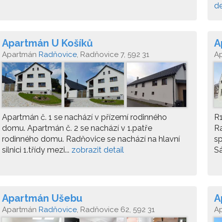
de
Apartmán U Košíků
A
Apartmán
Radňovice
, Radňovice 7, 592 31
A
Apartmán č. 1 se nachází v přízemí rodinného
R1
domu. Apartmán č. 2 se nachází v 1.patře
Ra
rodinného domu. Radňovice se nachází na hlavní
sp
silnici 1.třídy mezi...
zobrazit detail
Sá
Apartmán Ušebu
A
Apartmán
Radňovice
, Radňovice 62, 592 31
A
Žá