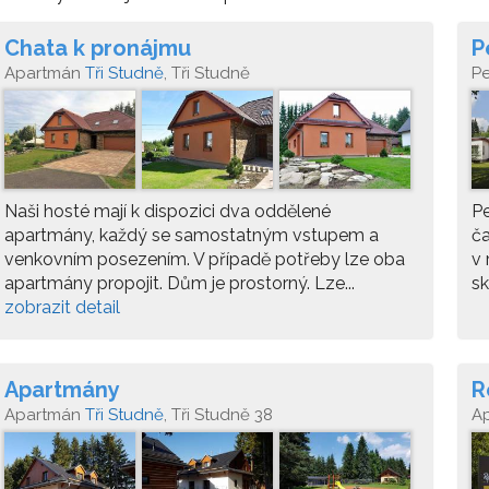
Chata k pronájmu
P
Apartmán
Tři Studně
, Tři Studně
P
Naši hosté mají k dispozici dva oddělené
Pe
apartmány, každý se samostatným vstupem a
ča
venkovním posezením. V případě potřeby lze oba
v 
apartmány propojit. Dům je prostorný. Lze...
sk
zobrazit detail
Apartmány
R
Apartmán
Tři Studně
, Tři Studně 38
A