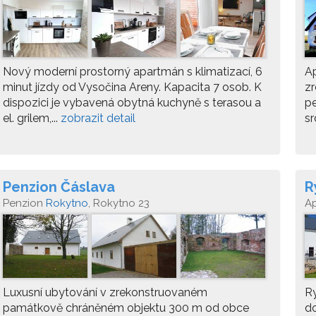
Nový moderní prostorný apartmán s klimatizací, 6
Ap
minut jízdy od Vysočina Areny. Kapacita 7 osob. K
zr
dispozici je vybavená obytná kuchyně s terasou a
pe
el. grilem,...
zobrazit detail
sr
Penzion Čáslava
R
Penzion
Rokytno
, Rokytno 23
A
n
Luxusní ubytování v zrekonstruovaném
Ry
památkově chráněném objektu 300 m od obce
do