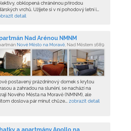
lektivy, obklopená chráněnou přírodou
árských vrchů. Užijete si v ní pohodový letní i...
brazit detail
partmán Nad Arénou NMNM
partmán
Nové Město na Moravě
, Nad Městem 1689
ově postavený prázdninový domek s krytou
rasou a zahradou na slunění, se nachází na
raji Nového Města na Moravě (NMNM), ale
itom doslova pár minut chůze...
zobrazit detail
hatky a apartmány Apollo na