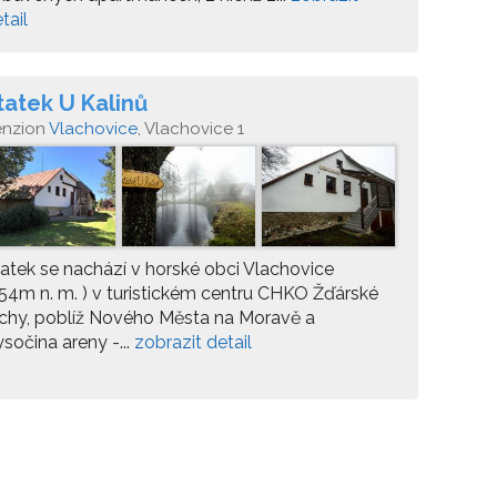
tail
tatek U Kalinů
enzion
Vlachovice
, Vlachovice 1
atek se nachází v horské obci Vlachovice
54m n. m. ) v turistickém centru CHKO Žďárské
chy, poblíž Nového Města na Moravě a
sočina areny -...
zobrazit detail