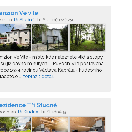
enzion Ve vile
enzion
Tři Studně
, Tři Studně ev.č.29
nzion Ve Vile - místo kde naleznete klid a stopy
sů již dávno minulých..... Původní vila postavena
roce 1934 rodinou Václava Kaprála - hudebního
ladatele....
zobrazit detail
ezidence Tři Studně
partmán
Tři Studně
, Tři Studně 55