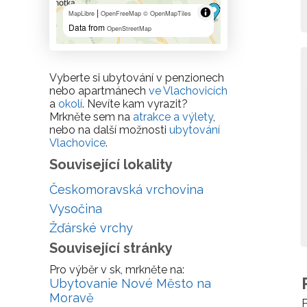
|
MapLibre
OpenFreeMap
© OpenMapTiles
Data from
OpenStreetMap
Vyberte si ubytování v penzionech
nebo apartmánech
ve Vlachovicích
a
okolí
. Nevíte kam vyrazit?
Mrkněte sem na
atrakce a výlety
,
nebo na další možnosti
ubytování
Vlachovice
.
Související lokality
Českomoravská vrchovina
Vysočina
Žďárské vrchy
Související stránky
Pro výběr v sk, mrkněte na:
Ubytovanie Nové Město na
Moravě
P