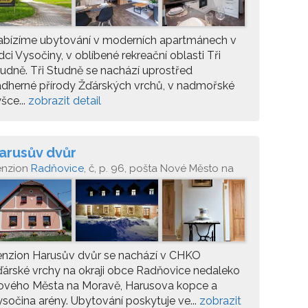
abízíme ubytování v moderních apartmánech v
dci Vysočiny, v oblíbené rekreační oblasti Tři
udně. Tři Studně se nachází uprostřed
dherné přírody Žďárských vrchů, v nadmořské
šce...
zobrazit detail
arusův dvůr
enzion
Radňovice
, č, p. 96, pošta Nové Město na
oravě
enzion Harusův dvůr se nachází v CHKO
árské vrchy na okraji obce Radňovice nedaleko
ového Města na Moravě, Harusova kopce a
sočina arény. Ubytování poskytuje ve...
zobrazit