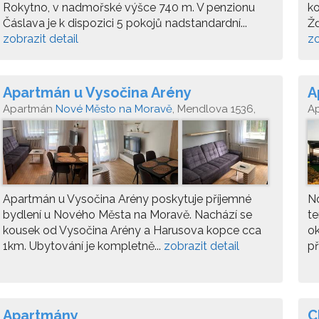
Rokytno, v nadmořské výšce 740 m. V penzionu
ko
Čáslava je k dispozici 5 pokojů nadstandardní...
Žď
zobrazit detail
zo
Apartmán u Vysočina Arény
A
Apartmán
Nové Město na Moravě
, Mendlova 1536,
A
592 31 Nové Město na Moravě
Apartmán u Vysočina Arény poskytuje příjemné
N
bydlení u Nového Města na Moravě. Nachází se
te
kousek od Vysočina Arény a Harusova kopce cca
ok
1km. Ubytování je kompletně...
zobrazit detail
př
Apartmány
C