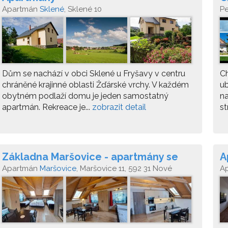
V
Apartmán
Sklené
, Sklené 10
P
Dům se nachází v obci Sklené u Fryšavy v centru
Ch
chráněné krajinné oblasti Žďárské vrchy. V každém
ub
obytném podlaží domu je jeden samostatný
na
apartmán. Rekreace je...
zobrazit detail
st
Základna Maršovice - apartmány se
A
saunou
Apartmán
Maršovice
, Maršovice 11, 592 31 Nové
A
Město na Moravě