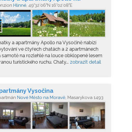
ysočině
enzion
Hlinné
, 49°32`06"N 16°02`08"E
atky a apartmány Apollo na Vysočině nabízí
ytování ve čtyřech chatách a 2 apartmánech
 samotě na rozlehlé na louce obklopené lesem
ranou turistického ruchu. Chaty...
zobrazit detail
partmány Vysočina
partmán
Nové Město na Moravě
, Masarykova 1493