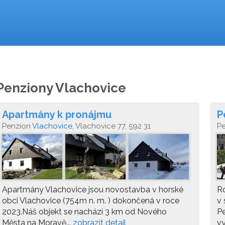
Penziony Vlachovice
Apartmány k pronájmu
P
Penzion
Vlachovice
, Vlachovice 77, 592 31
P
Apartmány Vlachovice jsou novostavba v horské
Ro
obci Vlachovice (754m n. m. ) dokončená v roce
v 
2023.Náš objekt se nachází 3 km od Nového
Pe
Města na Moravě...
zobrazit detail
vy