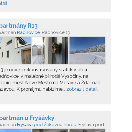
tail
partmány R13
partmán
Radňovice
, Radňovice 13
3 je nově zrekonstruovaný statek v obci
dňovice, v malebné přírodě Vysočiny, na
ojnici měst Nové Město na Moravě a Žďár nad
zavou. K pronájmu nabízíme...
zobrazit detail
partmán u Fryšávky
partmán
Fryšava pod Žákovou horou
, Fryšava pod
kovou horou 28, 592 04