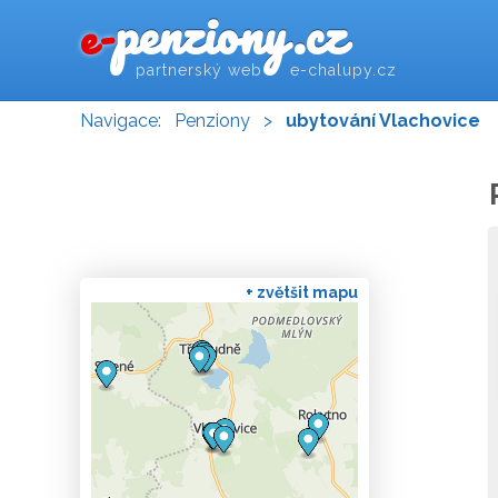
penziony.cz
e-
partnerský web e-chalupy.cz
Navigace:
Penziony
>
ubytování Vlachovice
+ zvětšit mapu