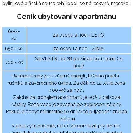
bylinková a finská sauna, whirlpool, solná jeskyně, masáže).
Ceník ubytování v apartmánu
600,-
za osobu a noc - LÉTO
kč
650,- kč
za osobu a noc - ZIMA
SILVESTR: od 28 prosince do 1.ledna ( 4
700,- kč
noci)
Uvedené ceny jsou včetně energií , ložního prádla ,
ručníků a závěrečného úklidu. Za děti do 12 let je cena
400,-kč za noc .
Záloha za pronájem apartmanů je 50% z celkové
částky. Rezervace je závazná po zaplacení zálohy.
Pokud je pobyt minimálně 10 dní před příjezdem zrušen
, zálohu
v plné výši vracíme , nebo lze domluvit jiný termín.
Doplatek za pobyt je splatný nejpozději 2 dny před