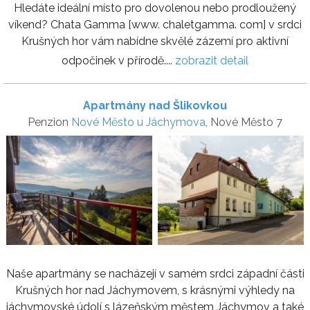
Hledáte ideální místo pro dovolenou nebo prodloužený
víkend? Chata Gamma [www. chaletgamma. com] v srdci
Krušných hor vám nabídne skvělé zázemí pro aktivní
odpočinek v přírodě....
zobrazit detail
Apartmány nad Šlikovkou
Penzion
Nové Město u Jáchymova
, Nové Město 7
Naše apartmány se nacházejí v samém srdci západní části
Krušných hor nad Jáchymovem, s krásnými výhledy na
jáchymovské údolí s lázeňským městem Jáchymov a také