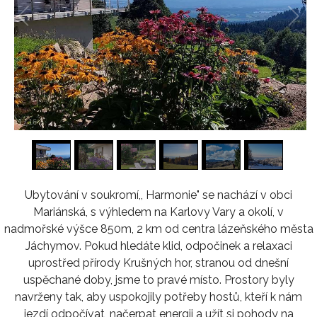
1
/
16
Ubytování v soukromí,, Harmonie" se nachází v obci
Mariánská, s výhledem na Karlovy Vary a okolí, v
nadmořské výšce 850m, 2 km od centra lázeňského města
Jáchymov. Pokud hledáte klid, odpočinek a relaxaci
uprostřed přírody Krušných hor, stranou od dnešní
uspěchané doby, jsme to pravé místo. Prostory byly
navrženy tak, aby uspokojily potřeby hostů, kteří k nám
jezdí odpočívat, načerpat energii a užít si pohody na