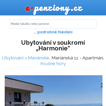
e-
penziony.cz
... podrobné hledání
Ubytování v soukromí
„Harmonie“
Ubytování v Mariánské
, Mariánská 11 - Apartmán,
Krušné hory