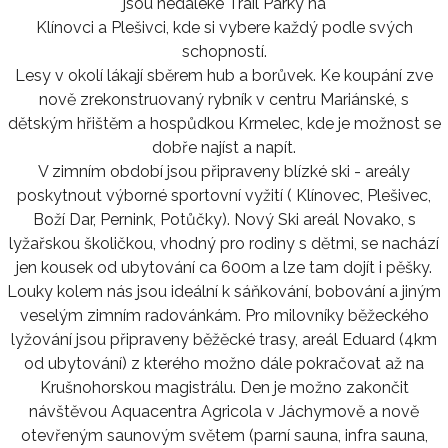
jsou nedaleké Trail Parky na
Klínovci a Plešivci, kde si vybere každý podle svých
schopností.
Lesy v okolí lákají sběrem hub a borůvek. Ke koupání zve
nově zrekonstruovaný rybník v centru Mariánské, s
dětským hřištěm a hospůdkou Krmelec, kde je možnost se
dobře najíst a napít.
V zimním období jsou připraveny blízké ski - areály
poskytnout výborné sportovní vyžití ( Klínovec, Plešivec,
Boží Dar, Pernink, Potůčky). Nový Ski areál Novako, s
lyžařskou školičkou, vhodný pro rodiny s dětmi, se nachází
jen kousek od ubytování ca 600m a lze tam dojít i pěšky.
Louky kolem nás jsou ideální k sáňkování, bobování a jiným
veselým zimním radovánkám. Pro milovníky běžeckého
lyžování jsou připraveny běžěcké trasy, areál Eduard (4km
od ubytování) z kterého možno dále pokračovat až na
Krušnohorskou magistrálu. Den je možno zakončit
návštěvou Aquacentra Agricola v Jáchymově a nově
otevřeným saunovým světem (parní sauna, infra sauna,