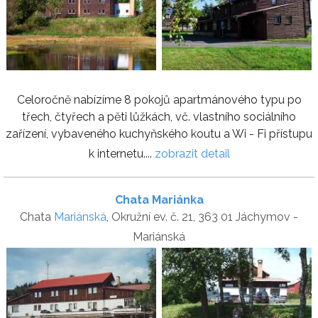
Celoročně nabízíme 8 pokojů apartmánového typu po
třech, čtyřech a pěti lůžkách, vč. vlastního sociálního
zařízení, vybaveného kuchyňského koutu a Wi - Fi přístupu
k internetu....
zobrazit detail
Chata Mariánka
Chata
Mariánská
, Okružní ev. č. 21, 363 01 Jáchymov -
Mariánská