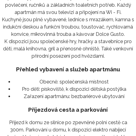
povlečení, ručníků a základních toaletních potřeb. Každý
apartmán má svou televizi a připojení na Wi - Fi.
Kuchyně jsou plně vybavené, lednice s mrazákem, kamna s
indukční deskou a funkční troubou, toustovač, rychlovarná
konvice, mikrovlnná trouba a kávovar Dolce Gusto.
K dispozici jsou společenské hry, hračky a stavebnice pro
děti, malá knihovna, gril a přenosné ohniště. Také venkovní
přírodní posezení pod hvězdami.
Přehled vybavení a služeb apartmánu
Obecně:
společenská místnost
Pro děti:
pískoviště, k dispozici dětská postýlka
Zařazení apartmánu:
bezbariérové ubytování
Příjezdová cesta a parkování
Příjezd k domu ze silnice po zpevněné polní cestě ca
300m. Parkování u domu, k dispozici elektro nabíjecí