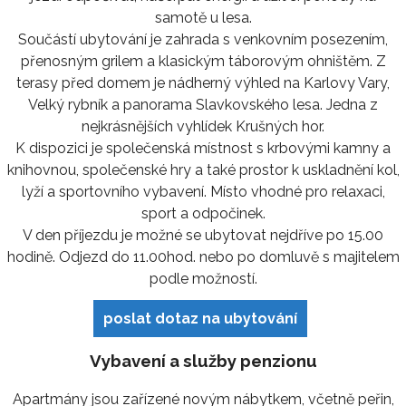
samotě u lesa.
Součástí ubytování je zahrada s venkovním posezením,
přenosným grilem a klasickým táborovým ohništěm. Z
terasy před domem je nádherný výhled na Karlovy Vary,
Velký rybník a panorama Slavkovského lesa. Jedna z
nejkrásnějších vyhlídek Krušných hor.
K dispozici je společenská místnost s krbovými kamny a
knihovnou, společenské hry a také prostor k uskladnění kol,
lyží a sportovního vybavení. Místo vhodné pro relaxaci,
sport a odpočinek.
V den příjezdu je možné se ubytovat nejdříve po 15.00
hodině. Odjezd do 11.00hod. nebo po domluvě s majitelem
podle možností.
poslat dotaz na ubytování
Vybavení a služby penzionu
Apartmány jsou zařízené novým nábytkem, včetně peřin,