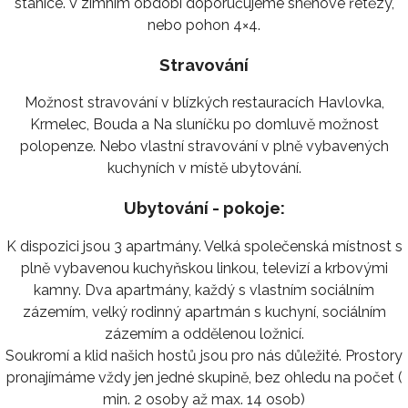
stanice. V zimním období doporučujeme sněhové řetězy,
nebo pohon 4×4.
Stravování
Možnost stravování v blízkých restauracích Havlovka,
Krmelec, Bouda a Na sluníčku po domluvě možnost
polopenze. Nebo vlastní stravování v plně vybavených
kuchyních v místě ubytování.
Ubytování - pokoje:
K dispozici jsou 3 apartmány. Velká společenská místnost s
plně vybavenou kuchyňskou linkou, televizí a krbovými
kamny. Dva apartmány, každý s vlastním sociálním
zázemím, velký rodinný apartmán s kuchyní, sociálním
zázemím a oddělenou ložnicí.
Soukromí a klid našich hostů jsou pro nás důležité. Prostory
pronajímáme vždy jen jedné skupině, bez ohledu na počet (
min. 2 osoby až max. 14 osob)