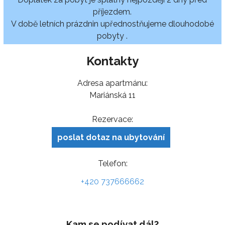
příjezdem.
V době letních prázdnin upřednostňujeme dlouhodobé
pobyty .
Kontakty
Adresa apartmánu:
Mariánská 11
Rezervace:
poslat dotaz na ubytování
Telefon:
+420 737666662
Kam se podívat dál?