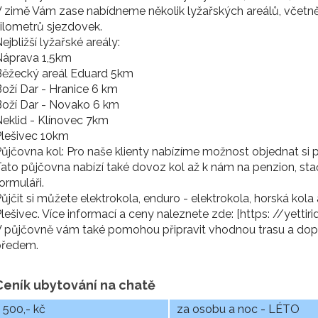
 zimě Vám zase nabídneme několik lyžařských areálů, včetně 
ilometrů sjezdovek.
ejbližší lyžařské areály:
Náprava 1,5km
Běžecký areál Eduard 5km
oží Dar - Hranice 6 km
oží Dar - Novako 6 km
eklid - Klínovec 7km
Plešivec 10km
ůjčovna kol: Pro naše klienty nabízíme možnost objednat si p
ato půjčovna nabízí také dovoz kol až k nám na penzion, sta
ormuláři.
ůjčit si můžete elektrokola, enduro - elektrokola, horská kola
lešivec. Více informací a ceny naleznete zde: [https: //yettir
 půjčovně vám také pomohou připravit vhodnou trasu a dopor
předem.
Ceník ubytování na chatě
500,- kč
za osobu a noc - LÉTO