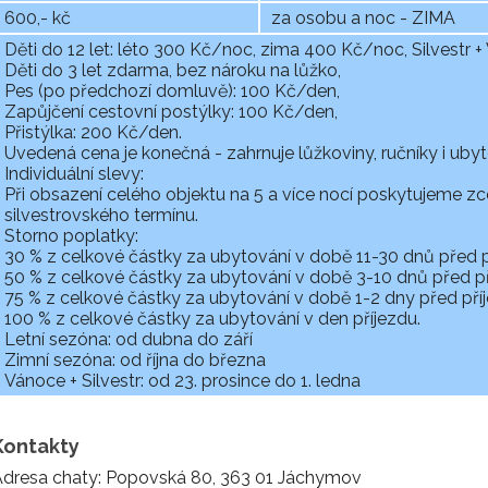
600,- kč
za osobu a noc - ZIMA
Děti do 12 let: léto 300 Kč/noc, zima 400 Kč/noc, Silvestr
Děti do 3 let zdarma, bez nároku na lůžko,
Pes (po předchozí domluvě): 100 Kč/den,
Zapůjčení cestovní postýlky: 100 Kč/den,
Přistýlka: 200 Kč/den.
Uvedená cena je konečná - zahrnuje lůžkoviny, ručníky i uby
Individuální slevy:
Při obsazení celého objektu na 5 a více nocí poskytujeme zce
silvestrovského termínu.
Storno poplatky:
30 % z celkové částky za ubytování v době 11-30 dnů před 
50 % z celkové částky za ubytování v době 3-10 dnů před p
75 % z celkové částky za ubytování v době 1-2 dny před pří
100 % z celkové částky za ubytování v den příjezdu.
Letní sezóna: od dubna do září
Zimní sezóna: od října do března
Vánoce + Silvestr: od 23. prosince do 1. ledna
Kontakty
Adresa chaty: Popovská 80, 363 01 Jáchymov