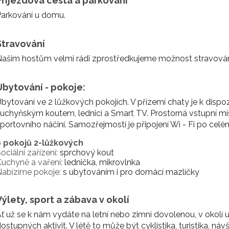
Příjezdová cesta a parkování
arkování u domu.
Stravování
ašim hostům velmi rádi zprostředkujeme možnost stravován
Ubytování - pokoje:
bytování ve 2 lůžkových pokojích. V přízemí chaty je k dispo
uchyňským koutem, lednicí a Smart TV. Prostorná vstupní míst
portovního náčiní. Samozřejmostí je připojení Wi - Fi po celé
6 pokojů 2-lůžkových
ociální zařízení:
sprchový kout
uchyně a vaření:
lednička, mikrovlnka
abízíme pokoje:
s ubytováním i pro domácí mazlíčky
Výlety, sport a zábava v okolí
ť už se k nám vydáte na letní nebo zimní dovolenou, v okolí
ostupných aktivit. V létě to může být cyklistika, turistika, náv