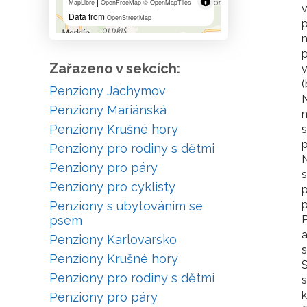
|
MapLibre
OpenFreeMap
© OpenMapTiles
v
Data from
OpenStreetMap
p
n
p
Zařazeno v sekcích:
(
Penziony Jáchymov
N
Penziony Mariánská
m
Penziony Krušné hory
s
p
Penziony pro rodiny s dětmi
Penziony pro páry
s
Penziony pro cyklisty
Penziony s ubytováním se
psem
P
a
Penziony Karlovarsko
s
Penziony Krušné hory
S
Penziony pro rodiny s dětmi
s
k
Penziony pro páry