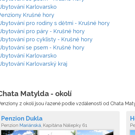
Ubytování Karlovarsko
Penziony Krušné hory
Ubytování pro rodiny s dětmi - Krušné hory
Ubytování pro páry - Krušné hory
Ubytování pro cyklisty - Krušné hory
Ubytování se psem - Krušné hory
Ubytování Karlovarsko
Ubytování Karlovarský kraj
Chata Matylda - okolí
enziony z okolí jsou řazené podle vzdálenosti od Chata Maty
Penzion Dukla
H
Penzion
Mariánská
, Kapitána Nálepky 61
P