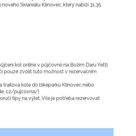
nového Skiareálu Klínovec, který nabízí 31,35
ůjčení kol online v půjčovně na Božím Daru Yetti.
čí pouze zvolit tuto možnost v rezervačním
 a trailová kola do bikeparku Klínovec nebo
ide. cz/pujcovna/]
učí tipy na výlet. Vše je potřeba rezervovat