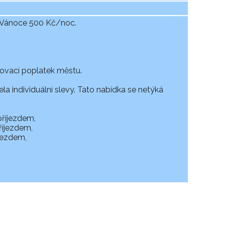
 + Vánoce 500 Kč/noc.
tovací poplatek městu.
la individuální slevy. Tato nabídka se netýká
příjezdem,
říjezdem,
jezdem,