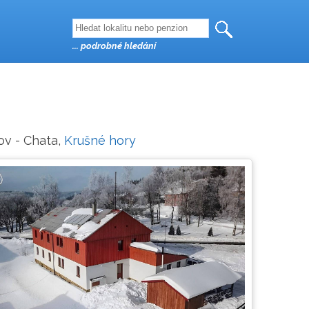
... podrobné hledání
ov - Chata,
Krušné hory