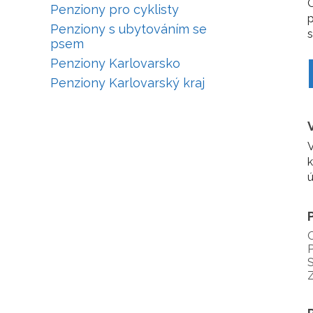
O
Penziony pro cyklisty
p
Penziony s ubytováním se
s
psem
Penziony Karlovarsko
Penziony Karlovarský kraj
V
k
ú
P
S
Z