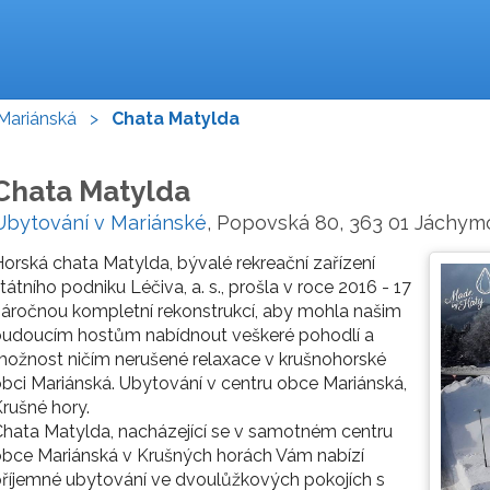
Mariánská
>
Chata Matylda
Chata Matylda
Ubytování v Mariánské
, Popovská 80, 363 01 Jáchym
orská chata Matylda, bývalé rekreační zařízení
tátního podniku Léčiva, a. s., prošla v roce 2016 - 17
áročnou kompletní rekonstrukcí, aby mohla našim
budoucím hostům nabídnout veškeré pohodlí a
ožnost ničím nerušené relaxace v krušnohorské
bci Mariánská. Ubytování v centru obce Mariánská,
rušné hory.
hata Matylda, nacházející se v samotném centru
bce Mariánská v Krušných horách Vám nabízí
říjemné ubytování ve dvoulůžkových pokojích s