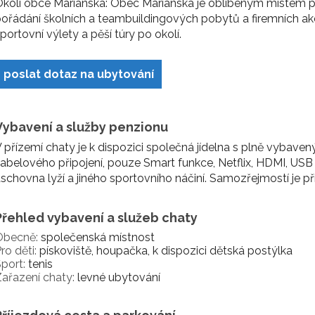
kolí obce Mariánská: Obec Mariánská je oblíbeným místem pro 
ořádání školních a teambuildingových pobytů a firemních a
portovní výlety a pěší túry po okolí.
poslat dotaz na ubytování
Vybavení a služby penzionu
 přízemí chaty je k dispozici společná jídelna s plně vybav
abelového připojení, pouze Smart funkce, Netflix, HDMI, USB a
schovna lyží a jiného sportovního náčiní. Samozřejmostí je př
Přehled vybavení a služeb chaty
Obecně:
společenská místnost
ro děti:
pískoviště, houpačka, k dispozici dětská postýlka
port:
tenis
ařazení chaty:
levné ubytování