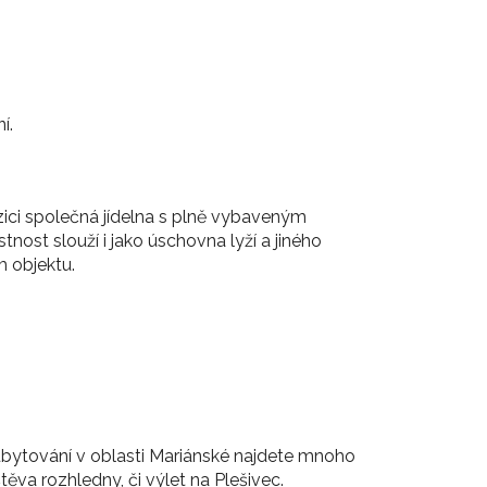
í.
zici společná jídelna s plně vybaveným
nost slouží i jako úschovna lyží a jiného
m objektu.
 ubytování v oblasti Mariánské najdete mnoho
štěva rozhledny, či výlet na Plešivec.