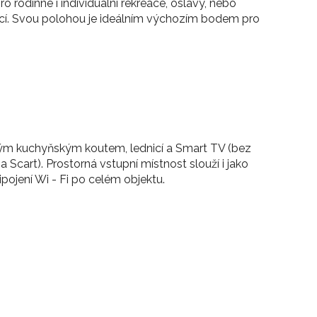
rodinné i individuální rekreace, oslavy, nebo
kcí. Svou polohou je ideálním výchozím bodem pro
eným kuchyňským koutem, lednicí a Smart TV (bez
 Scart). Prostorná vstupní místnost slouží i jako
ipojení Wi - Fi po celém objektu.