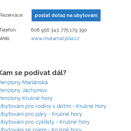
Rezervace:
poslat dotaz na ubytování
Telefon:
608 956 343, 775 179 390
Web:
www.chatamatylda.cz
Kam se podívat dál?
Penziony Mariánská
Penziony Jáchymov
Penziony Krušné hory
Ubytování pro rodiny s dětmi - Krušné hory
Ubytování pro páry - Krušné hory
Ubytování pro cyklisty - Krušné hory
Ubytování se psem - Krušné hory