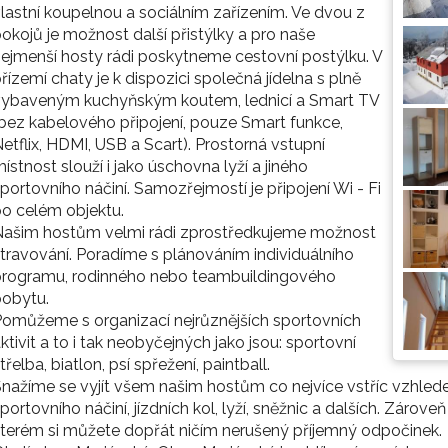
lastní koupelnou a sociálním zařízením. Ve dvou z
okojů je možnost další přistýlky a pro naše
ejmenší hosty rádi poskytneme cestovní postýlku. V
řízemí chaty je k dispozici společná jídelna s plně
vybaveným kuchyňským koutem, lednicí a Smart TV
bez kabelového připojení, pouze Smart funkce,
etflix, HDMI, USB a Scart). Prostorná vstupní
ístnost slouží i jako úschovna lyží a jiného
portovního náčiní. Samozřejmostí je připojení Wi - Fi
o celém objektu.
Našim hostům velmi rádi zprostředkujeme možnost
travování. Poradíme s plánováním individuálního
programu, rodinného nebo teambuildingového
pobytu.
omůžeme s organizací nejrůznějších sportovních
ktivit a to i tak neobyčejných jako jsou: sportovní
třelba, biatlon, psí spřežení, paintball.
nažíme se vyjít všem našim hostům co nejvíce vstříc vzhlede
portovního náčiní, jízdních kol, lyží, sněžnic a dalších. Záro
terém si můžete dopřát ničím nerušený příjemný odpočinek.