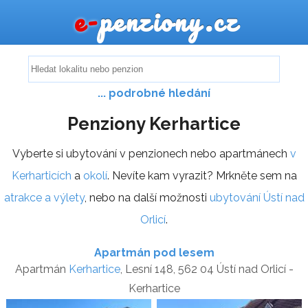
e-
penziony.cz
... podrobné hledání
Penziony Kerhartice
Vyberte si ubytování v penzionech nebo apartmánech
v
Kerharticích
a
okolí
. Nevíte kam vyrazit? Mrkněte sem na
atrakce a výlety
, nebo na další možnosti
ubytování Ústí nad
Orlicí
.
Apartmán pod lesem
Apartmán
Kerhartice
, Lesní 148, 562 04 Ústí nad Orlicí -
Kerhartice