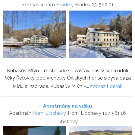
Rekreační dům
Hrádek
, Hrádek 23, 562 01
Kubasův Mlýn – místo, kde se zastaví čas. V srdci údolí
říčky Řetovky, pod vrcholky Orlických hor, se skrývá oáza
klidu a inspirace. Kubasův Mlýn –...
zobrazit detail
Apartmány na vršku
Apartmán
Horní Libchavy
, Horní Libchavy 127, 561 16
Libchavy