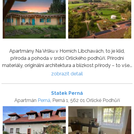
Apartmány Na Vršku v Horních Libchavách, to je klid,
příroda a pohoda v srdci Orlického podhůří. Přírodní
materiály, originální architektura a blízkost přírody – to vše...
zobrazit detail
Statek Perná
Apartmán
Perná
, Perná 1, 562 01 Orlické Podhůří