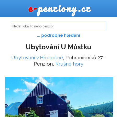
e-
penziony.cz
... podrobné hledání
Ubytování U Můstku
Ubytování v Hřebečné
, Pohraničníků 27 -
Penzion,
Krušné hory