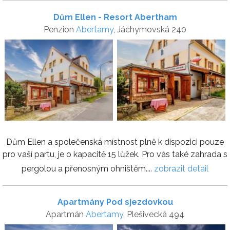
Dům Ellen - Resort Abertham
Penzion
Abertamy
, Jáchymovská 240
Dům Ellen a společenská místnost plně k dispozici pouze
pro vaší partu, je o kapacitě 15 lůžek. Pro vás také zahrada s
pergolou a přenosným ohništěm....
zobrazit detail
Apartmány Pod sjezdovkou
Apartmán
Abertamy
, Plešivecká 494