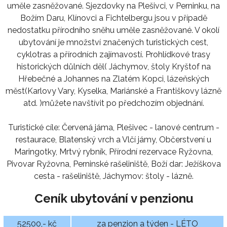
uměle zasněžované. Sjezdovky na Plešivci, v Perninku, na
Božím Daru, Klínovci a Fichtelbergu jsou v případě
nedostatku přírodního sněhu uměle zasněžované. V okolí
ubytování je množství značených turistických cest,
cyklotras a přírodních zajímavostí. Prohlídkové trasy
historických důlních děl( Jáchymov, štoly Kryštof na
Hřebečné a Johannes na Zlatém Kopci, lázeňských
měst(Karlovy Vary, Kyselka, Mariánské a Františkovy lázně
atd. )můžete navštívit po předchozím objednání.
Turistické cíle: Červená jáma, Plešivec - lanové centrum -
restaurace, Blatenský vrch a Vlčí jámy, Občerstvení u
Maringotky, Mrtvý rybník, Přírodní rezervace Ryžovna,
Pivovar Ryžovna, Perninské rašeliniště, Boží dar: Ježíškova
cesta - rašeliniště, Jáchymov: štoly - lázně.
Ceník ubytování v penzionu
52500,- kč
za penzion a týden - LÉTO