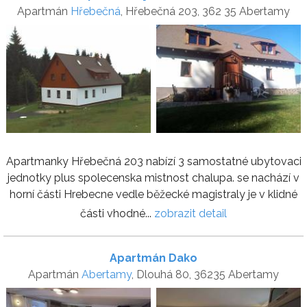
Apartmán
Hřebečná
, Hřebečná 203, 362 35 Abertamy
Apartmanky Hřebečná 203 nabízí 3 samostatné ubytovaci
jednotky plus spolecenska mistnost chalupa. se nachází v
horní části Hrebecne vedle běžecké magistraly je v klidné
části vhodné...
zobrazit detail
Apartmán Dako
Apartmán
Abertamy
, Dlouhá 80, 36235 Abertamy