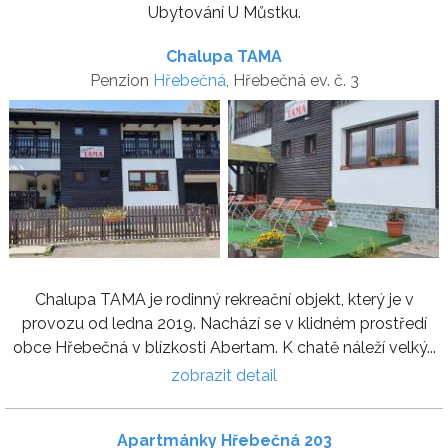
Ubytování U Můstku.
Chalupa TAMA
Penzion
Hřebečná
, Hřebečná ev. č. 3
Chalupa TAMA je rodinný rekreační objekt, který je v
provozu od ledna 2019. Nachází se v klidném prostředí
obce Hřebečná v blízkosti Abertam. K chatě náleží velký...
zobrazit detail
Apartmánky Hřebečná 203