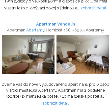
Twin 2,každý o velikosti 50m² a dispozice 2+kk. Oba mají
vlastní ložnici, obývací pokoj s jídelnou a...
zobrazit detail
Apartmán Vendelín
Apartmán
Abertamy
, Hornická 468, 362 35 Abertamy
Zveme Vás do nově vybudovaného apartmánu pro 6 osob
v srdci městečka Abertamy. Apartmán má 2 oddělené
ložnice (1x manželská postel + 1x manželská postel a...
zobrazit detail