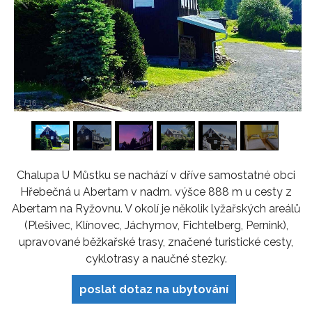
1
/
16
Chalupa U Můstku se nachází v dříve samostatné obci
Hřebečná u Abertam v nadm. výšce 888 m u cesty z
Abertam na Ryžovnu. V okolí je několik lyžařských areálů
(Plešivec, Klínovec, Jáchymov, Fichtelberg, Pernink),
upravované běžkařské trasy, značené turistické cesty,
cyklotrasy a naučné stezky.
poslat dotaz na ubytování