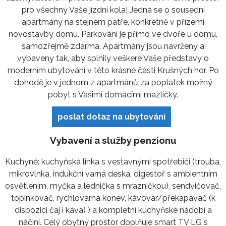
pro všechny Vaše jízdní kola! Jedná se o sousední
apartmány na stejném patře, konkrétně v přízemí
novostavby domu. Parkování je přímo ve dvoře u domu,
samozřejmě zdarma. Apartmány jsou navrženy a
vybaveny tak, aby splnily veškeré Vaše představy o
moderním ubytování v této krásné části Krušných hor. Po
dohodě je v jednom z apartmánů za poplatek možný
pobyt s Vašimi domácími mazlíčky.
poslat dotaz na ubytování
Vybavení a služby penzionu
Kuchyně: kuchyňská linka s vestavnými spotřebiči (trouba,
mikrovlnka, indukční varná deska, digestoř s ambientním
osvětlením, myčka a lednička s mrazničkou), sendvičovač,
topinkovač, rychlovarná konev, kávovar/překapávač (k
dispozici čaj i káva) ) a kompletní kuchyňské nádobí a
náčiní. Celý obytný prostor doplňuje smart TV LG s