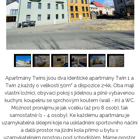
1
/
16
Apartmány Twins jsou dva identické apartmány Twin 1 a
Twin 2,každý o velikosti 50m² a dispozice 2+kk. Oba mají
vlastní ložnici, obývací pokoj s jídelnou a plně vybavenou
kuchyní, koupelnu se sprchovým koutem (wall - in) a WC.
Možnost pronájmu je jak vcelku (až pro 8 osob), tak
samostatně (1 - 4 osoby). Ke každému apartmánu je
uzamykatelná sklepní kóje na uskladnění sportovního náčiní
a další prostor na jízdní kola přímo u bytu v
uzamykatelném prostoru pod schodištěm. Máme prostor