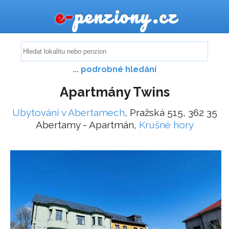
e-
penziony.cz
... podrobné hledání
Apartmány Twins
Ubytování v Abertamech
, Pražská 515, 362 35
Abertamy - Apartmán,
Krušné hory