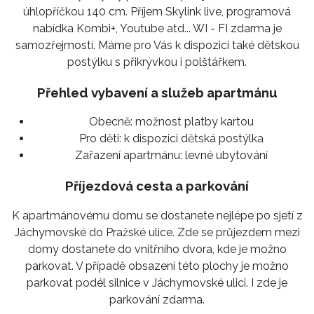
úhlopříčkou 140 cm. Příjem Skylink live, programová
nabídka Kombi+, Youtube atd... WI - FI zdarma je
samozřejmostí. Máme pro Vás k dispozici také dětskou
postýlku s přikrývkou i polštářkem.
Přehled vybavení a služeb apartmánu
Obecně:
možnost platby kartou
Pro děti:
k dispozici dětská postýlka
Zařazení apartmánu:
levné ubytování
Příjezdová cesta a parkování
K apartmánovému domu se dostanete nejlépe po sjetí z
Jáchymovské do Pražské ulice. Zde se průjezdem mezi
domy dostanete do vnitřního dvora, kde je možno
parkovat. V případě obsazení této plochy je možno
parkovat podél silnice v Jáchymovské ulici. I zde je
parkování zdarma.