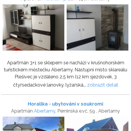
Apartmán 3+1 se sklepem se nachází v krušnohorském
turistickém městečku Abertamy. Nástupní místo skiareálu
Plešivec je vzdáleno 2,5 km (12 km sjezdovek, 3
čtyřsedačkové lanovky, lyžařská...
zobrazit detail
Horallka - ubytování v soukromí
Apartmán
Abertamy
, Perninská e.vč. 59 , Abertamy