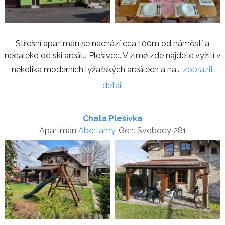
Střešní apartmán se nachází cca 100m od náměstí a
nedaleko od ski areálu Plešivec. V zimě zde najdete vyžití v
několika moderních lyžařských areálech a na...
zobrazit
detail
Chata Plešivka
Apartmán
Abertamy
, Gen. Svobody 281