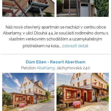
Náš nově otevřený apartmán se nachází v centru obce
Abertamy, v ulici Dlouhá 44.Je součástí rodinného domu s
vlastním venkovním schodištěm a uzamykatelným
přístřeškem na kola...
zobrazit detail
Dům Ellen - Resort Abertham
Penzion
Abertamy
, Jáchymovská 240