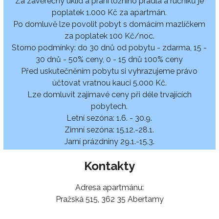
Za závěrečný úklid a praní ložního prádla a ručníků je
poplatek 1.000 Kč za apartmán.
Po domluvě lze povolit pobyt s domácím mazlíčkem
za poplatek 100 Kč/noc.
Storno podmínky: do 30 dnů od pobytu - zdarma, 15 -
30 dnů - 50% ceny, 0 - 15 dnů 100% ceny
Před uskutečněním pobytu si vyhrazujeme právo
účtovat vratnou kauci 5.000 Kč.
Lze domluvit zajímavé ceny při déle trvajících
pobytech.
Letní sezóna: 1.6. - 30.9.
Zimní sezóna: 15.12.-28.1.
Jarní prázdniny 29.1.-15.3.
Kontakty
Adresa apartmánu:
Pražská 515, 362 35 Abertamy