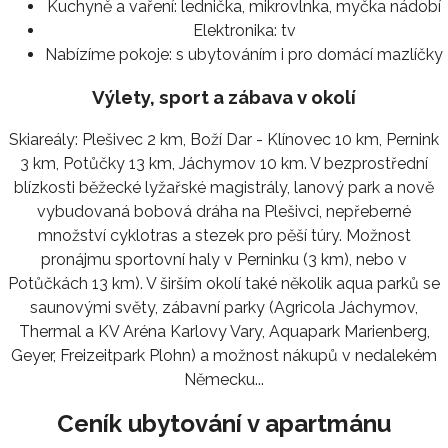
Kuchyně a vaření:
lednička, mikrovlnka, myčka nádobí
Elektronika:
tv
Nabízíme pokoje:
s ubytováním i pro domácí mazlíčky
Výlety, sport a zábava v okolí
Skiareály: Plešivec 2 km, Boží Dar - Klínovec 10 km, Pernink
3 km, Potůčky 13 km, Jáchymov 10 km. V bezprostřední
blízkosti běžecké lyžařské magistrály, lanový park a nově
vybudovaná bobová dráha na Plešivci, nepřeberné
množství cyklotras a stezek pro pěší túry. Možnost
pronájmu sportovní haly v Perninku (3 km), nebo v
Potůčkách 13 km). V širším okolí také několik aqua parků se
saunovými světy, zábavní parky (Agricola Jáchymov,
Thermal a KV Aréna Karlovy Vary, Aquapark Marienberg,
Geyer, Freizeitpark Plohn) a možnost nákupů v nedalekém
Německu...
Ceník ubytování v apartmánu