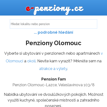
e-
penziony.cz
... podrobné hledání
Penziony Olomouc
Vyberte si ubytování v penzionech nebo apartmánech
v
Olomouci
a
okolí
. Nevíte kam vyrazit? Mrkněte sem na
atrakce a výlety
.
Pension Fam
Penzion Olomouc-Lazce, Veleslavínova 103/8
Nabídka ubytování ve dvoulůžkových pokojích. Možnost
využití kuchyně, společenské místnosti a zahradního
posezení..