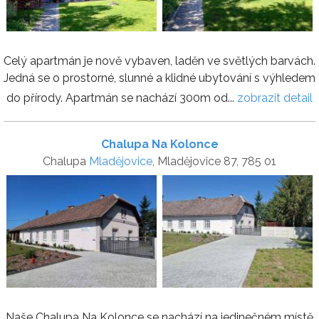
Celý apartmán je nově vybaven, laděn ve světlých barvách.
Jedná se o prostorné, slunné a klidné ubytování s výhledem
do přírody. Apartmán se nachází 300m od...
zobrazit detail
Chalupa Na Kolonce
Chalupa
Mladějovice
, Mladějovice 87, 785 01
Naše Chalupa Na Kolonce se nachází na jedinečném místě