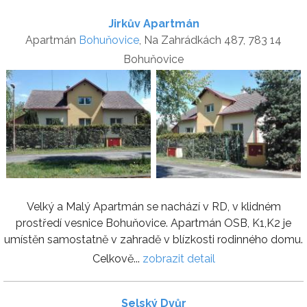
Jirkův Apartmán
Apartmán
Bohuňovice
, Na Zahrádkách 487, 783 14
Bohuňovice
Velký a Malý Apartmán se nachází v RD, v klidném
prostředí vesnice Bohuňovice. Apartmán OSB, K1,K2 je
umístěn samostatně v zahradě v blízkosti rodinného domu.
Celkově...
zobrazit detail
Selský Dvůr