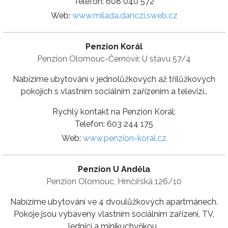
Telefon: 608 040 572
Web:
www.milada.danczi.sweb.cz
Penzion Korál
Penzion Olomouc-Černovír, U stavu 57/4
Nabízíme ubytování v jednolůžkových až třílůžkových
pokojích s vlastním sociálním zařízením a televizí..
Rychlý kontakt na Penzion Korál:
Telefon: 603 244 175
Web:
www.penzion-koral.cz
Penzion U Anděla
Penzion Olomouc, Hrnčířská 126/10
Nabízíme ubytování ve 4 dvoulůžkových apartmánech.
Pokoje jsou vybaveny vlastním sociálním zařízení, TV,
lednicí a minikuchyňkou..