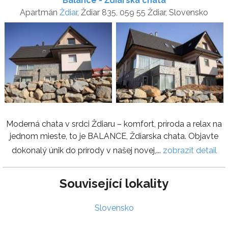
Balance - Ždiarska chata
Apartmán
Ždiar
, Ždiar 835, 059 55 Ždiar, Slovensko
Moderná chata v srdci Ždiaru – komfort, príroda a relax na
jednom mieste, to je BALANCE, Ždiarska chata. Objavte
dokonalý únik do prírody v našej novej,...
zobrazit detail
Související lokality
Slovensko