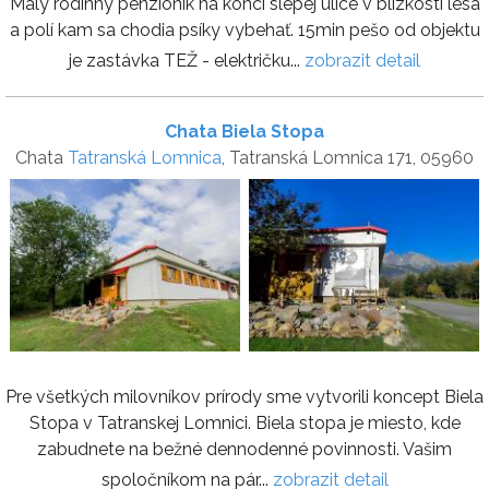
Malý rodinný penziónik na konci slepej ulice v blízkosti lesa
a polí kam sa chodia psíky vybehať. 15min pešo od objektu
je zastávka TEŽ - električku...
zobrazit detail
Chata Biela Stopa
Chata
Tatranská Lomnica
, Tatranská Lomnica 171, 05960
Pre všetkých milovníkov prírody sme vytvorili koncept Biela
Stopa v Tatranskej Lomnici. Biela stopa je miesto, kde
zabudnete na bežné dennodenné povinnosti. Vašim
spoločníkom na pár...
zobrazit detail