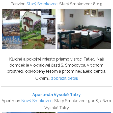
Penzion
Starý Smokovec
, Starý Smokovec 18019
Kľudné a pokojné miesto priamo v srdci Tatier... Náš
domček je v okrajovej časti S. Smokovca, v tichom
prostredí, obklopený lesom a pritom neďaleko centra.
Okrem...
zobrazit detail
Apartmán Vysoké Tatry
Apartmán
Nový Smokovec
, Starý Smokovec 19008, 06201
Vysoké Tatry