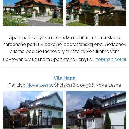
Apartmán Fabyt sa nachádza na hranici Tatranského
národného parku, v pokojnej podtatranskej obci Gerlachov
priamo pod Gerlachovským štítom. Ponúkame Vám
ubytovanie v útulnom Apartmáne Fabyt s...
zobrazit detail
Vila Hana
Penzion
Nová Lesná
, Školska183, 05986 Nova Lesna