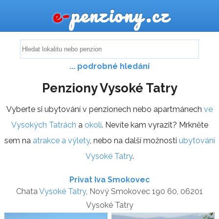
e-
penziony.cz
... podrobné hledání
Penziony Vysoké Tatry
Vyberte si ubytování v penzionech nebo apartmánech
ve
Vysokých Tatrách
a
okolí
. Nevíte kam vyrazit? Mrkněte
sem na
atrakce a výlety
, nebo na další možnosti
ubytování
Vysoké Tatry
.
Privat Iva Smokovec
Chata
Vysoké Tatry
, Nový Smokovec 190 60, 06201
Vysoké Tatry