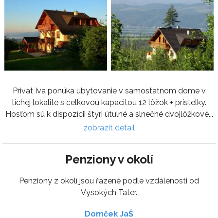
Privat Iva ponúka ubytovanie v samostatnom dome v
tichej lokalite s celkovou kapacitou 12 lôžok + prístelky.
Hosťom sú k dispozícii štyri útulné a slnečné dvojlôžkové...
zobrazit detail
Penziony v okolí
Penziony z okolí jsou řazené podle vzdálenosti od
Vysokých Tater.
Domček JaŠ