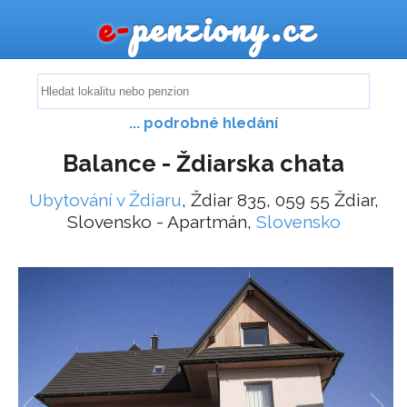
e-
penziony.cz
... podrobné hledání
Balance - Ždiarska chata
Ubytování v Ždiaru
, Ždiar 835, 059 55 Ždiar,
Slovensko - Apartmán,
Slovensko