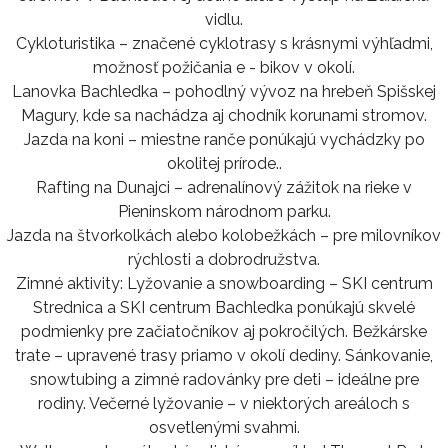
vidlu.
Cykloturistika – značené cyklotrasy s krásnymi výhľadmi,
možnosť požičania e - bikov v okolí.
Lanovka Bachledka – pohodlný vývoz na hrebeň Spišskej
Magury, kde sa nachádza aj chodník korunami stromov.
Jazda na koni – miestne ranče ponúkajú vychádzky po
okolitej prírode..
Rafting na Dunajci – adrenalínový zážitok na rieke v
Pieninskom národnom parku.
Jazda na štvorkolkách alebo kolobežkách – pre milovníkov
rýchlosti a dobrodružstva.
Zimné aktivity: Lyžovanie a snowboarding – SKI centrum
Strednica a SKI centrum Bachledka ponúkajú skvelé
podmienky pre začiatočníkov aj pokročilých. Bežkárske
trate – upravené trasy priamo v okolí dediny. Sánkovanie,
snowtubing a zimné radovánky pre deti – ideálne pre
rodiny. Večerné lyžovanie – v niektorých areáloch s
osvetlenými svahmi.