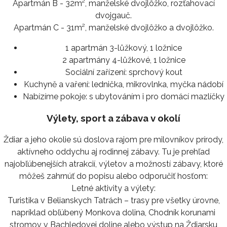
Apartmán B - 32m², manželské dvojlôžko, rozťahovací
dvojgauč.
Apartmán C - 31m², manželské dvojlôžko a dvojlôžko.
1 apartmán 3-lůžkový, 1 ložnice
2 apartmány 4-lůžkové, 1 ložnice
Sociální zařízení:
sprchový kout
Kuchyně a vaření:
lednička, mikrovlnka, myčka nádobí
Nabízíme pokoje:
s ubytováním i pro domácí mazlíčky
Výlety, sport a zábava v okolí
Ždiar a jeho okolie sú doslova rajom pre milovníkov prírody,
aktívneho oddychu aj rodinnej zábavy. Tu je prehľad
najobľúbenejších atrakcií, výletov a možností zábavy, ktoré
môžeš zahrnúť do popisu alebo odporučiť hosťom:
Letné aktivity a výlety:
Turistika v Belianskych Tatrách – trasy pre všetky úrovne,
napríklad obľúbený Monkova dolina, Chodník korunami
stromov v Bachledovej doline alebo výstup na Ždiarsku