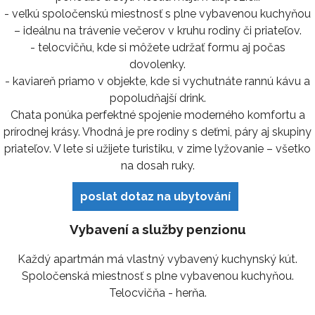
- veľkú spoločenskú miestnosť s plne vybavenou kuchyňou
– ideálnu na trávenie večerov v kruhu rodiny či priateľov.
- telocvičňu, kde si môžete udržať formu aj počas
dovolenky.
- kaviareň priamo v objekte, kde si vychutnáte rannú kávu a
popoludňajší drink.
Chata ponúka perfektné spojenie moderného komfortu a
prírodnej krásy. Vhodná je pre rodiny s deťmi, páry aj skupiny
priateľov. V lete si užijete turistiku, v zime lyžovanie – všetko
na dosah ruky.
poslat dotaz na ubytování
Vybavení a služby penzionu
Každý apartmán má vlastný vybavený kuchynský kút.
Spoločenská miestnosť s plne vybavenou kuchyňou.
Telocvičňa - herňa.