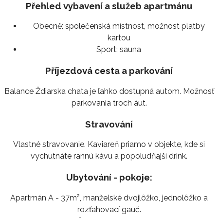
Přehled vybavení a služeb apartmánu
Obecně:
společenská místnost, možnost platby
kartou
Sport:
sauna
Příjezdová cesta a parkování
Balance Ždiarska chata je ľahko dostupná autom. Možnosť
parkovania troch áut.
Stravování
Vlastné stravovanie. Kaviareň priamo v objekte, kde si
vychutnáte rannú kávu a popoludňajší drink.
Ubytování - pokoje:
Apartmán A - 37m², manželské dvojlôžko, jednolôžko a
rozťahovací gauč.