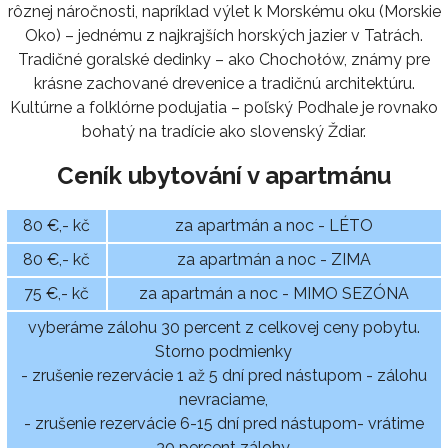
rôznej náročnosti, napríklad výlet k Morskému oku (Morskie
Oko) – jednému z najkrajších horských jazier v Tatrách.
Tradičné goralské dedinky – ako Chochołów, známy pre
krásne zachované drevenice a tradičnú architektúru.
Kultúrne a folklórne podujatia – poľský Podhale je rovnako
bohatý na tradície ako slovenský Ždiar.
Ceník ubytování v apartmánu
80 €,- kč
za apartmán a noc - LÉTO
80 €,- kč
za apartmán a noc - ZIMA
75 €,- kč
za apartmán a noc - MIMO SEZÓNA
vyberáme zálohu 30 percent z celkovej ceny pobytu.
Storno podmienky
- zrušenie rezervácie 1 až 5 dní pred nástupom - zálohu
nevraciame,
- zrušenie rezervácie 6-15 dní pred nástupom- vrátime
30 percent zálohy,