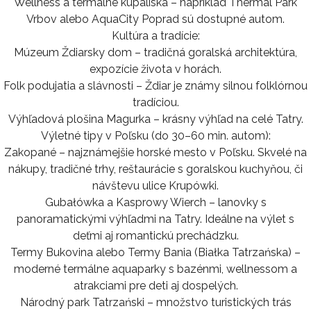
Wellness a termálne kúpaliská – napríklad Thermal Park
Vrbov alebo AquaCity Poprad sú dostupné autom.
Kultúra a tradície:
Múzeum Ždiarsky dom – tradičná goralská architektúra,
expozície života v horách.
Folk podujatia a slávnosti – Ždiar je známy silnou folklórnou
tradíciou.
Výhľadová plošina Magurka – krásny výhľad na celé Tatry.
Výletné tipy v Poľsku (do 30–60 min. autom):
Zakopané – najznámejšie horské mesto v Poľsku. Skvelé na
nákupy, tradičné trhy, reštaurácie s goralskou kuchyňou, či
návštevu ulice Krupówki.
Gubałówka a Kasprowy Wierch – lanovky s
panoramatickými výhľadmi na Tatry. Ideálne na výlet s
deťmi aj romantickú prechádzku.
Termy Bukovina alebo Termy Bania (Białka Tatrzańska) –
moderné termálne aquaparky s bazénmi, wellnessom a
atrakciami pre deti aj dospelých.
Národný park Tatrzański – množstvo turistických trás