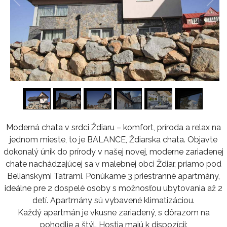
1
/
16
Moderná chata v srdci Ždiaru – komfort, príroda a relax na
jednom mieste, to je BALANCE, Ždiarska chata. Objavte
dokonalý únik do prírody v našej novej, moderne zariadenej
chate nachádzajúcej sa v malebnej obci Ždiar, priamo pod
Belianskymi Tatrami. Ponúkame 3 priestranné apartmány,
ideálne pre 2 dospelé osoby s možnosťou ubytovania až 2
detí. Apartmány sú vybavené klimatizáciou.
Každý apartmán je vkusne zariadený, s dôrazom na
pohodlie a štýl. Hostia majú k dispozícii: