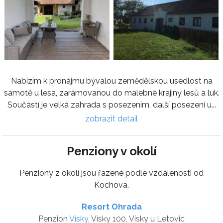
Nabízím k pronájmu bývalou zemědělskou usedlost na
samotě u lesa, zarámovanou do malebné krajiny lesů a luk.
Součástí je velká zahrada s posezením, další posezení u...
zobrazit detail
Penziony v okolí
Penziony z okolí jsou řazené podle vzdálenosti od
Kochova.
Resort Ohrada
Penzion
Vísky
, Vísky 100, Vísky u Letovic