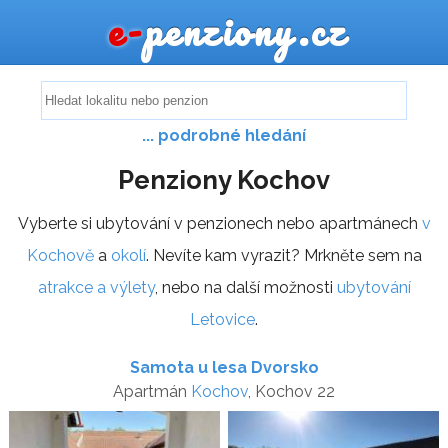
e-
penziony.cz
... podrobné hledání
Penziony Kochov
Vyberte si ubytování v penzionech nebo apartmánech
v
Kochově
a
okolí
. Nevíte kam vyrazit? Mrkněte sem na
atrakce a výlety
, nebo na další možnosti
ubytování
Letovice
.
Samota u lesa Dvorsko
Apartmán
Kochov
, Kochov 22