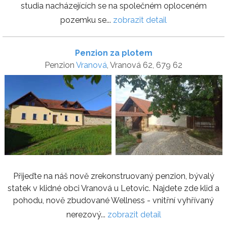
studia nacházejících se na společném oploceném
pozemku se...
zobrazit detail
Penzion za plotem
Penzion
Vranová
, Vranová 62, 679 62
Přijeďte na náš nově zrekonstruovaný penzion, bývalý
statek v klidné obci Vranová u Letovic. Najdete zde klid a
pohodu, nově zbudované Wellness - vnitřní vyhřívaný
nerezový...
zobrazit detail