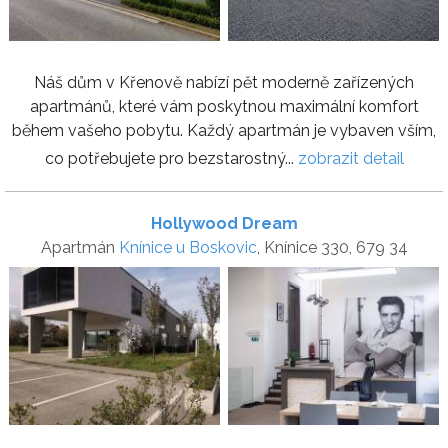
Náš dům v Křenově nabízí pět moderně zařízených
apartmánů, které vám poskytnou maximální komfort
během vašeho pobytu. Každý apartmán je vybaven vším,
co potřebujete pro bezstarostný...
zobrazit detail
Hollywood Dream
Apartmán
Knínice u Boskovic
, Knínice 330, 679 34