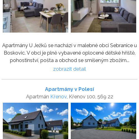
Apartmány U Ježků se nachází v malebné obci Sebranice u
Boskovic. V obci je plně vybavené oplocené dětské hřiště,
pohostinství, pošta a obchod se smíšeným zbožím...
zobrazit detail
Apartmány v Polesí
Apartmán
Křenov
, Křenov 100, 569 22