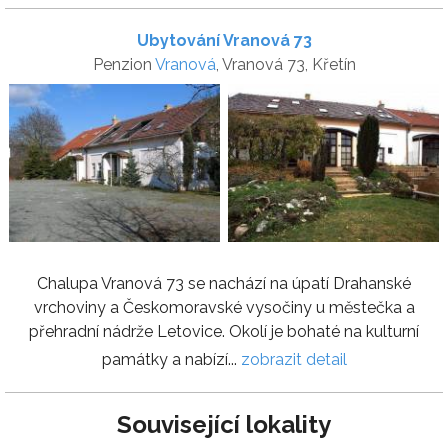
Ubytování Vranová 73
Penzion
Vranová
, Vranová 73, Křetín
Chalupa Vranová 73 se nachází na úpatí Drahanské
vrchoviny a Českomoravské vysočiny u městečka a
přehradní nádrže Letovice. Okolí je bohaté na kulturní
památky a nabízí...
zobrazit detail
Související lokality