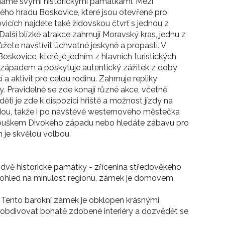
 známé svými historickými památkami. Mezi
ého hradu Boskovice, které jsou otevřené pro
kovicích najdete také židovskou čtvrť s jednou z
lší blízké atrakce zahrnují Moravský kras, jednu z
žete navštívit úchvatné jeskyně a propasti. V
skovice, které je jedním z hlavních turistických
 západem a poskytuje autentický zážitek z doby
 aktivit pro celou rodinu. Zahrnuje repliky
y. Pravidelně se zde konají různé akce, včetně
děti je zde k dispozici hřiště a možnost jízdy na
odou, takže i po návštěvě westernového městečka
anouškem Divokého západu nebo hledáte zábavu pro
 je skvělou volbou.
dvě historické památky - zřícenina středověkého
 pohled na minulost regionu, zámek je domovem
. Tento barokní zámek je obklopen krásnými
 obdivovat bohatě zdobené interiéry a dozvědět se