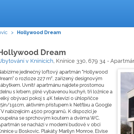
ovic
>
Hollywood Dream
Hollywood Dream
Ubytování v Knínicích
, Knínice 330, 679 34 - Apartmá
abízíme jedinečný loftový apartmán "Hollywood
ream" o rozloze 227 m², zařízený designovým
ábytkem. Uvnitř apartmánu najdete prostornou
ídelnu s krbem, plně vybavenou kuchyň, tři ložnice a
elký obývací pokoj s 4K televizí o úhlopříčce
5in/191cm, aktivním přístupem k Netflixu a Google
V nabízejícím 4500 programů. K dispozici je
koupelna se sprchovým koutem a dvěma WC.
partmán se nachází v moderní budově v obci
nínice u Boskovic. Plakáty Marilyn Monroe, Elvise