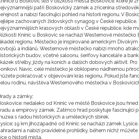
nínice u Boskovic leží v blízkosti města Boskovice, které je
ejvýznamnější patří Boskovický zámek a zřícenina středověk
eřejnost a nabízí fascinující pohled na historii regionu. V Bos
ejlépe zachovaných židovských synagog v České republice. Da
ejvýznamnějších krasových oblastí v České republice, kde mů
lízkosti Knínic u Boskovic se nachází Westernové městečko Bo
ákadel regionu. Městečko je inspirované americkým Divokým
ovbojů a indiánů. Westernové městečko nabízí mnoho atrakcí a
istorických budov, včetně saloonu, šerifovy kanceláře a bank
kázek střelby, jízdy na koních a dalších dobových aktivit. Pro 
oníkovi. Navíc, celé městečko je obklopeno nádhernou přír
ůžete pokračovat v objevování krás regionu. Pokud jste f
elou rodinu, návštěva Westernového městečka v Boskovicích
Hrady a zámky:
oskovice: nedaleko od Knínic ve městě Boskovice jsou hned 
radu a empírový zámek. Zatímco hrad poskytuje fascinující
uzea s řadou historických a uměleckých sbírek.
ysice: 19 km jihozápadně od Knínic se nachází zámek Lysice
ahradami a nabízí pravidelné prohlídky, během nichž můžete
íce o historii místa.