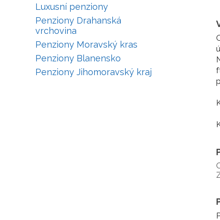
Luxusní penziony
Penziony Drahanská
vrchovina
O
Penziony Moravský kras
ú
Penziony Blanensko
N
f
Penziony Jihomoravský kraj
p
K
K
P