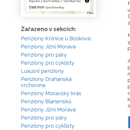
|
MapLibre
OpenFreeMap
© OpenMapTiles
P
Data from
OpenStreetMap
u
D
z
Zařazeno v sekcích:
Penziony Knínice u Boskovic
y
Penziony Jižní Morava
p
Penziony pro páry
A
Penziony pro cyklisty
p
Luxusní penziony
m
Penziony Drahanská
p
vrchovina
p
Penziony Moravský kras
k
Penziony Blanensko
s
Penziony Jižní Morava
Penziony pro páry
Penziony pro cyklisty