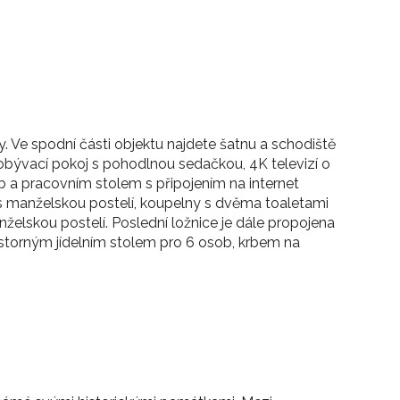
. Ve spodní části objektu najdete šatnu a schodiště
obývací pokoj s pohodlnou sedačkou, 4K televizí o
sob a pracovním stolem s připojením na internet
 s manželskou postelí, koupelny s dvěma toaletami
želskou postelí. Poslední ložnice je dále propojena
storným jídelním stolem pro 6 osob, krbem na