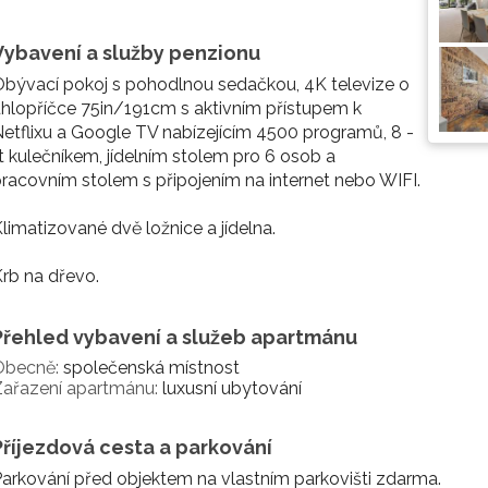
Vybavení a služby penzionu
bývací pokoj s pohodlnou sedačkou, 4K televize o
hlopříčce 75in/191cm s aktivním přístupem k
etflixu a Google TV nabízejícím 4500 programů, 8 -
t kulečníkem, jídelním stolem pro 6 osob a
racovním stolem s připojením na internet nebo WIFI.
limatizované dvě ložnice a jídelna.
rb na dřevo.
Přehled vybavení a služeb apartmánu
Obecně:
společenská místnost
Zařazení apartmánu:
luxusní ubytování
Příjezdová cesta a parkování
arkování před objektem na vlastním parkovišti zdarma.