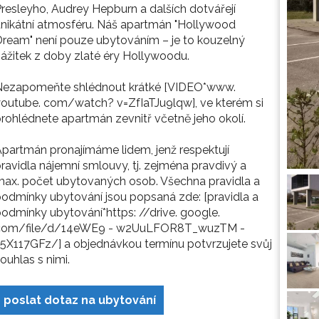
resleyho, Audrey Hepburn a dalších dotvářejí
nikátní atmosféru. Náš apartmán "Hollywood
ream" není pouze ubytováním – je to kouzelný
ážitek z doby zlaté éry Hollywoodu.
Nezapomeňte shlédnout krátké [VIDEO*www.
outube. com/watch? v=ZfIaTJu9lqw], ve kterém si
rohlédnete apartmán zevnitř včetně jeho okolí.
partmán pronajímáme lidem, jenž respektují
ravidla nájemní smlouvy, tj. zejména pravdivý a
ax. počet ubytovaných osob. Všechna pravidla a
odmínky ubytování jsou popsaná zde: [pravidla a
odmínky ubytování*https: //drive. google.
com/file/d/14eWE9 - w2UuLFOR8T_wuzTM -
5X117GFz/] a objednávkou termínu potvrzujete svůj
ouhlas s nimi.
poslat dotaz na ubytování