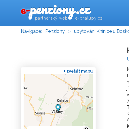
penziony.cz
e-
partnerský web e-chalupy.cz
Navigace:
Penziony
>
ubytování Knínice u Bosk
N
+ zvětšit mapu
D
n
j
v
7
T
A
K