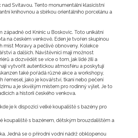
c nad Svitavou. Tento monumentální klasicistní
tní knihovnou a sbírkou orientálního porcelánu a
m západně od Knínic u Boskovic. Toto unikátní
ta na českém venkově. Eden je tvořen skupinou
ch míst Moravy a pečlivě obnoveny. Kolekce
ářství a dalších. Návštěvníci mají možnost
rů a dozvědět se více o tom, jak lidé žili a
jí vytvořit autentickou atmosféru a poskytují
v skanzen také pořádá různé akce a workshopy,
řemesel, jako je kovářství, tkaní nebo pečení
dzimu a je skvělým místem pro rodinný výlet. Je to
adicích a historii českého venkova.
de je k dispozici velké koupaliště s bazény pro
sné koupaliště s bazénem, dětským brouzdalištěm a
nka. Jedná se o přírodní vodní nádrž obklopenou