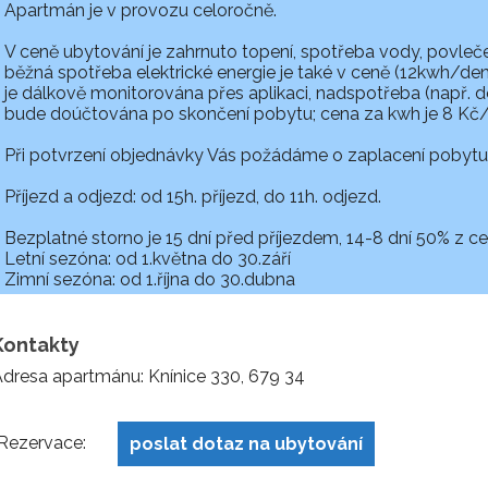
Apartmán je v provozu celoročně.
V ceně ubytování je zahrnuto topení, spotřeba vody, povlečen
běžná spotřeba elektrické energie je také v ceně (12kwh/den)
je dálkově monitorována přes aplikaci, nadspotřeba (např. d
bude doúčtována po skončení pobytu; cena za kwh je 8 Kč
Při potvrzení objednávky Vás požádáme o zaplacení pobytu
Příjezd a odjezd: od 15h. příjezd, do 11h. odjezd.
Bezplatné storno je 15 dní před příjezdem, 14-8 dní 50% z 
Letní sezóna: od 1.května do 30.září
Zimní sezóna: od 1.října do 30.dubna
Kontakty
dresa apartmánu: Knínice 330, 679 34
Rezervace:
poslat dotaz na ubytování