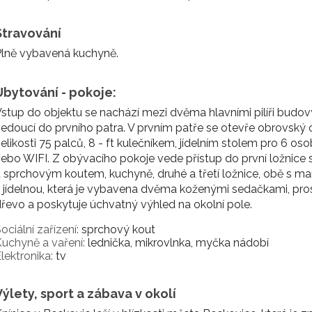
Stravování
Plně vybavená kuchyně.
Ubytování - pokoje:
stup do objektu se nachází mezi dvěma hlavními pilíři budovy
edoucí do prvního patra. V prvním patře se otevře obrovský 
elikosti 75 palců, 8 - ft kulečníkem, jídelním stolem pro 6 o
ebo WIFI. Z obývacího pokoje vede přístup do první ložnice
 sprchovým koutem, kuchyně, druhé a třetí ložnice, obě s man
 jídelnou, která je vybavena dvěma koženými sedačkami, pro
řevo a poskytuje úchvatný výhled na okolní pole.
ociální zařízení:
sprchový kout
uchyně a vaření:
lednička, mikrovlnka, myčka nádobí
lektronika:
tv
Výlety, sport a zábava v okolí