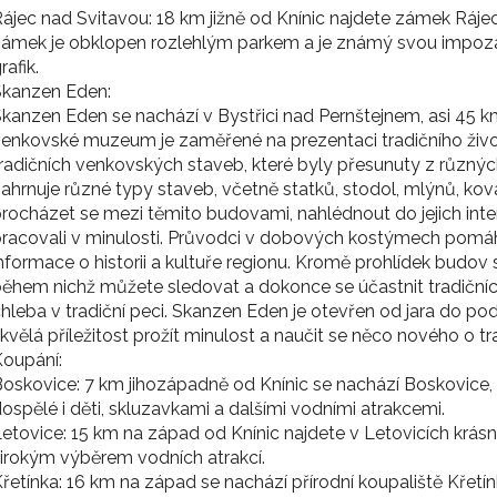
ájec nad Svitavou: 18 km jižně od Knínic najdete zámek Ráje
ámek je obklopen rozlehlým parkem a je známý svou impozan
rafik.
Skanzen Eden:
kanzen Eden se nachází v Bystřici nad Pernštejnem, asi 45 k
enkovské muzeum je zaměřené na prezentaci tradičního živo
radičních venkovských staveb, které byly přesunuty z různý
ahrnuje různé typy staveb, včetně statků, stodol, mlýnů, kov
rocházet se mezi těmito budovami, nahlédnout do jejich interié
racovali v minulosti. Průvodci v dobových kostýmech pomáha
nformace o historii a kultuře regionu. Kromě prohlídek budo
ěhem nichž můžete sledovat a dokonce se účastnit tradičních 
hleba v tradiční peci. Skanzen Eden je otevřen od jara do po
kvělá příležitost prožít minulost a naučit se něco nového o tr
oupání:
oskovice: 7 km jihozápadně od Knínic se nachází Boskovice, k
ospělé i děti, skluzavkami a dalšími vodními atrakcemi.
etovice: 15 km na západ od Knínic najdete v Letovicích krá
irokým výběrem vodních atrakcí.
řetínka: 16 km na západ se nachází přírodní koupaliště Křetí