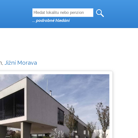
... podrobné hledání
n,
Jižní Morava