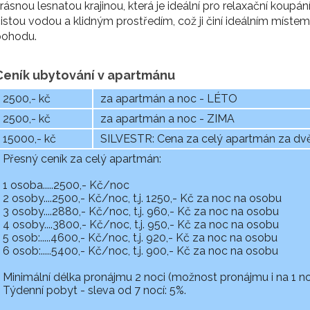
rásnou lesnatou krajinou, která je ideální pro relaxační koup
istou vodou a klidným prostředím, což ji činí ideálním místem pr
pohodu.
Ceník ubytování v apartmánu
2500,- kč
za apartmán a noc - LÉTO
2500,- kč
za apartmán a noc - ZIMA
15000,- kč
SILVESTR: Cena za celý apartmán za dvě
Přesný ceník za celý apartmán:
1 osoba.....2500,- Kč/noc
2 osoby....2500,- Kč/noc, t.j. 1250,- Kč za noc na osobu
3 osoby....2880,- Kč/noc, t.j. 960,- Kč za noc na osobu
4 osoby....3800,- Kč/noc, t.j. 950,- Kč za noc na osobu
5 osob:.....4600,- Kč/noc, t.j. 920,- Kč za noc na osobu
6 osob:.....5400,- Kč/noc, t.j. 900,- Kč za noc na osobu
Minimální délka pronájmu 2 noci (možnost pronájmu i na 1 no
Týdenní pobyt - sleva od 7 nocí: 5%.