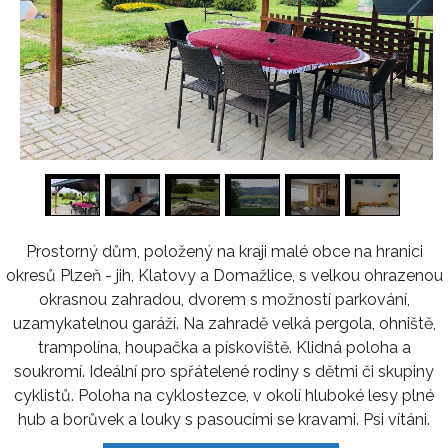
1
/
15
Prostorný dům, položený na kraji malé obce na hranici
okresů Plzeň - jih, Klatovy a Domažlice, s velkou ohrazenou
okrasnou zahradou, dvorem s možností parkování,
uzamykatelnou garáží. Na zahradě velká pergola, ohniště,
trampolína, houpačka a pískoviště. Klidná poloha a
soukromí. Ideální pro spřátelené rodiny s dětmi či skupiny
cyklistů. Poloha na cyklostezce, v okolí hluboké lesy plné
hub a borůvek a louky s pasoucími se kravami. Psi vítáni.