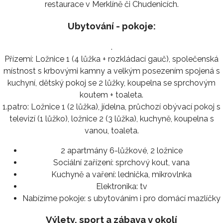
restaurace v Merklíně či Chudenicích.
Ubytování - pokoje:
.
Přízemí: Ložnice 1 (4 lůžka + rozkládací gauč), společenská
místnost s krbovými kamny a velkým posezením spojená s
kuchyní, dětský pokoj se 2 lůžky, koupelna se sprchovým
koutem + toaleta.
1.patro: Ložnice 1 (2 lůžka), jídelna, průchozí obývací pokoj s
televizí (1 lůžko), ložnice 2 (3 lůžka), kuchyně, koupelna s
vanou, toaleta.
2 apartmány 6-lůžkové, 2 ložnice
Sociální zařízení:
sprchový kout, vana
Kuchyně a vaření:
lednička, mikrovlnka
Elektronika:
tv
Nabízíme pokoje:
s ubytováním i pro domácí mazlíčky
Výlety, sport a zábava v okolí