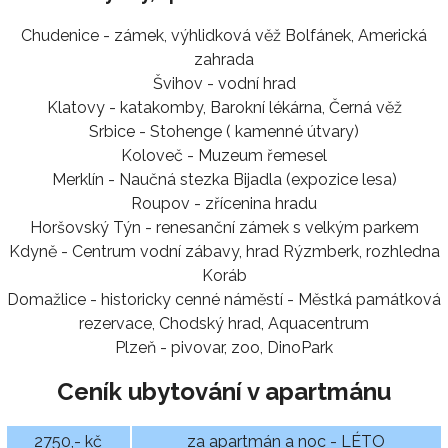
Chudenice - zámek, výhlidková věž Bolfánek, Americká
zahrada
Švihov - vodní hrad
Klatovy - katakomby, Barokní lékárna, Černá věž
Srbice - Stohenge ( kamenné útvary)
Koloveč - Muzeum řemesel
Merklín - Naučná stezka Bijadla (expozice lesa)
Roupov - zřícenina hradu
Horšovský Týn - renesanční zámek s velkým parkem
Kdyně - Centrum vodní zábavy, hrad Rýzmberk, rozhledna
Koráb
Domažlice - historicky cenné náměstí - Městká památková
rezervace, Chodský hrad, Aquacentrum
Plzeň - pivovar, zoo, DinoPark
Ceník ubytování v apartmánu
2750,- kč
za apartmán a noc - LÉTO