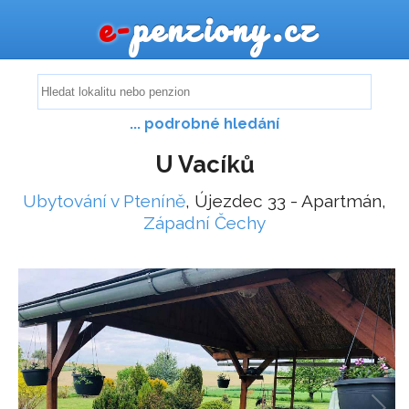
e-
penziony.cz
... podrobné hledání
U Vacíků
Ubytování v Pteníně
, Újezdec 33 - Apartmán,
Západní Čechy