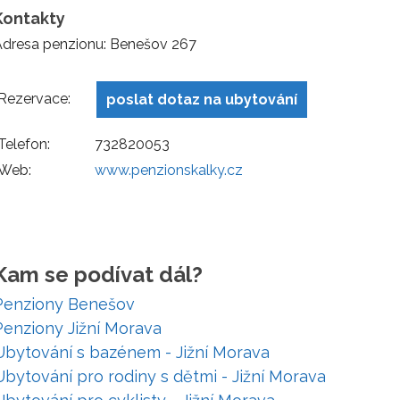
Kontakty
Adresa penzionu: Benešov 267
Rezervace:
poslat dotaz na ubytování
Telefon:
732820053
Web:
www.penzionskalky.cz
Kam se podívat dál?
Penziony Benešov
Penziony Jižní Morava
Ubytování s bazénem - Jižní Morava
Ubytování pro rodiny s dětmi - Jižní Morava