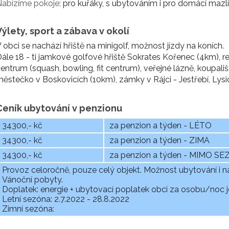
abízíme pokoje:
pro kuřáky, s ubytováním i pro domácí mazl
Výlety, sport a zábava v okolí
 obci se nachází hřiště na minigolf, možnost jízdy na koních.
ále 18 - ti jamkové golfové hřiště Sokrates Kořenec (4km), r
entrum (squash, bowling, fit centrum), veřejné lázně, koupali
ěstečko v Boskovicích (10km), zámky v Rájci - Jestřebí, Lysi
Ceník ubytování v penzionu
34300,- kč
za penzion a týden - LÉTO
34300,- kč
za penzion a týden - ZIMA
34300,- kč
za penzion a týden - MIMO S
Provoz celoročně, pouze celý objekt. Možnost ubytování i n
Vánoční pobyty.
Doplatek: energie + ubytovací poplatek obci za osobu/noc je
Letní sezóna: 2.7.2022 - 28.8.2022
Zimní sezóna: