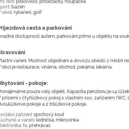
ro děti:
pískoviště, prolézačky, houpačka
port:
bazén
 okolí:
rybaření, golf
Příjezdová cesta a parkování
Snadná dostupnost autem, parkování přímo u objektu na sou
Stravování
lastní vaření. Možnost objednání a dovozu obědů z místní res
 obci je restaurace, vinárna, obchod, pekárna, lékárna.
Ubytování - pokoje:
ronajímáme pouze celý objekt. Kapacita penzionu je 14 lůžek
 přízemí 1 čtyřlůžkový pokoj s vlastním soc. zařízením (WC,
voulůžkové pokoje a 2 třílůžkové pokoje.
ociální zařízení:
sprchový kout
uchyně a vaření:
lednička, mikrovlnka
lektronika:
tv, přehrávač