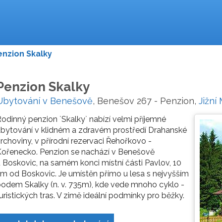
enzion Skalky
Penzion Skalky
Ubytování v Benešově
, Benešov 267 - Penzion,
Jižní
odinný penzion `Skalky` nabízí velmi příjemné
bytování v klidném a zdravém prostředí Drahanské
rchoviny, v přírodní rezervaci Řehořkovo -
ořenecko. Penzion se nachází v Benešově
 Boskovic, na samém konci místní části Pavlov, 10
m od Boskovic. Je umístěn přímo u lesa s nejvyšším
odem Skalky (n. v. 735m), kde vede mnoho cyklo -
uristických tras. V zimě ideální podmínky pro běžky.