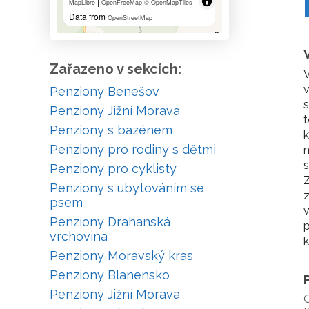
|
MapLibre
OpenFreeMap
© OpenMapTiles
Data from
OpenStreetMap
Zařazeno v sekcích:
V
Penziony Benešov
s
Penziony Jižní Morava
t
Penziony s bazénem
k
Penziony pro rodiny s dětmi
m
Penziony pro cyklisty
Z
Penziony s ubytováním se
z
psem
v
Penziony Drahanská
p
vrchovina
k
Penziony Moravský kras
Penziony Blanensko
Penziony Jižní Morava