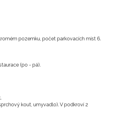
kromém pozemku, počet parkovacích míst 6.
taurace (po - pá).
.
 sprchový kout, umyvadlo). V podkroví 2