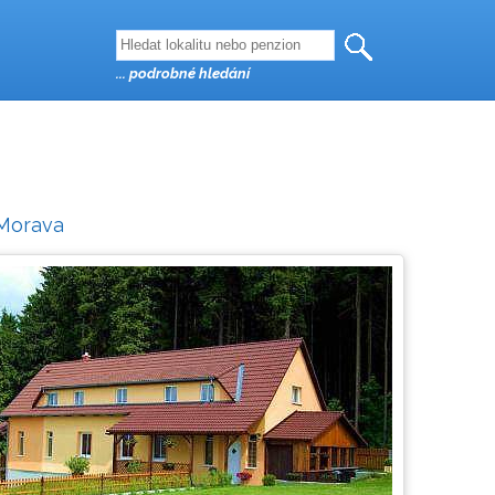
... podrobné hledání
 Morava