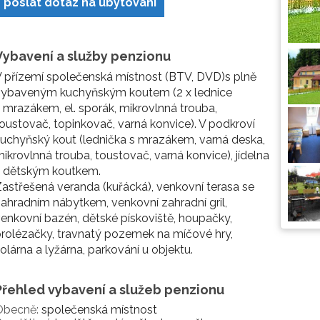
poslat dotaz na ubytování
Vybavení a služby penzionu
 přízemí společenská místnost (BTV, DVD)s plně
vybaveným kuchyňským koutem (2 x lednice
 mrazákem, el. sporák, mikrovlnná trouba,
oustovač, topinkovač, varná konvice). V podkroví
uchyňský kout (lednička s mrazákem, varná deska,
ikrovlnná trouba, toustovač, varná konvice), jídelna
s dětským koutkem.
astřešená veranda (kuřácká), venkovní terasa se
ahradním nábytkem, venkovní zahradní gril,
enkovní bazén, dětské pískoviště, houpačky,
rolézačky, travnatý pozemek na míčové hry,
olárna a lyžárna, parkování u objektu.
Přehled vybavení a služeb penzionu
Obecně:
společenská místnost