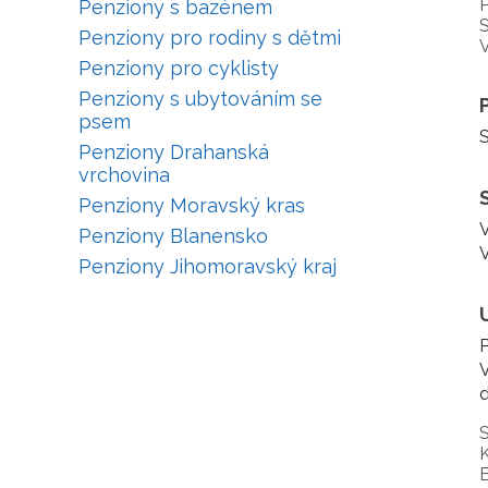
P
Penziony s bazénem
S
Penziony pro rodiny s dětmi
V
Penziony pro cyklisty
Penziony s ubytováním se
psem
Penziony Drahanská
vrchovina
Penziony Moravský kras
V
Penziony Blanensko
V
Penziony Jihomoravský kraj
P
V
d
S
K
E