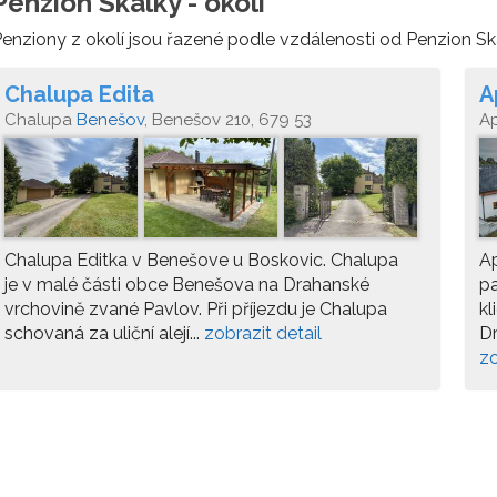
Penzion Skalky - okolí
enziony z okolí jsou řazené podle vzdálenosti od Penzion Sk
Chalupa Edita
A
Chalupa
Benešov
, Benešov 210, 679 53
A
Chalupa Editka v Benešove u Boskovic. Chalupa
Ap
je v malé části obce Benešova na Drahanské
p
vrchovině zvané Pavlov. Při příjezdu je Chalupa
kl
schovaná za uliční alejí...
zobrazit detail
Dr
zo