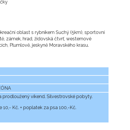
íčky
ekreační oblast s rybníkem Suchý (5km), sportovní
ště, zámek, hrad, židovská čtvrť, westernové
cích, Plumlově, jeskyně Moravského krasu.
EZÓNA
a prodloužený víkend. Silvestrovské pobyty.
 10,- Kč. + poplatek za psa 100,-Kč.