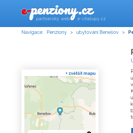
penziony.cz
e-
partnerský web e-chalupy.cz
Navigace:
Penziony
>
ubytování Benešov
>
P
R
+ zvětšit mapu
u
v
K
u
k
b
t