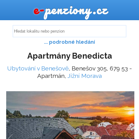
e-
penziony.cz
... podrobné hledání
Apartmány Benedicta
Ubytování v Benešově
, Benešov 305, 679 53 -
Apartmán,
Jižní Morava