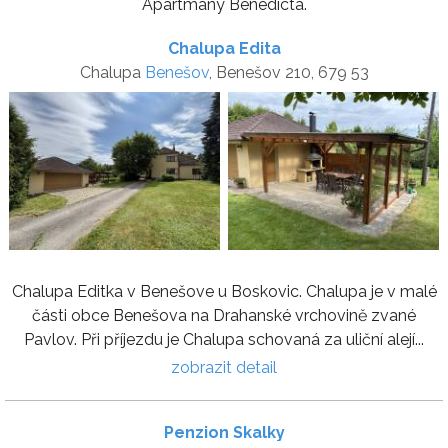
Apartmány Benedicta.
Chalupa Edita
Chalupa
Benešov
, Benešov 210, 679 53
Chalupa Editka v Benešove u Boskovic. Chalupa je v malé
části obce Benešova na Drahanské vrchovině zvané
Pavlov. Při příjezdu je Chalupa schovaná za uliční alejí...
zobrazit detail
Penzion Skalky