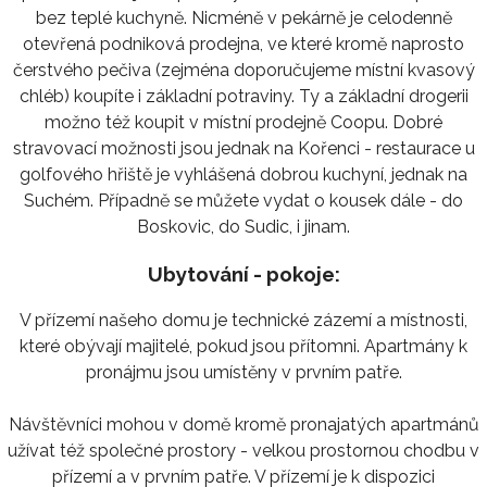
bez teplé kuchyně. Nicméně v pekárně je celodenně
otevřená podniková prodejna, ve které kromě naprosto
čerstvého pečiva (zejména doporučujeme místní kvasový
chléb) koupíte i základní potraviny. Ty a základní drogerii
možno též koupit v místní prodejně Coopu. Dobré
stravovací možnosti jsou jednak na Kořenci - restaurace u
golfového hřiště je vyhlášená dobrou kuchyní, jednak na
Suchém. Případně se můžete vydat o kousek dále - do
Boskovic, do Sudic, i jinam.
Ubytování - pokoje:
V přízemí našeho domu je technické zázemí a místnosti,
které obývají majitelé, pokud jsou přítomni. Apartmány k
pronájmu jsou umístěny v prvním patře.
Návštěvníci mohou v domě kromě pronajatých apartmánů
užívat též společné prostory - velkou prostornou chodbu v
přízemí a v prvním patře. V přízemí je k dispozici