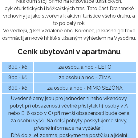
Náš dům stojí přímo na křižovatce turistických,
cykloturistických i běžkařských tras. Tato část Drahanské
vrchoviny je jako stvořená k aktivní turistice všeho druhu, a
to po celý rok.
Ve vedlejší, 3 km vzdálené obci Kořenec, je krásné golfové
osmnáctijamkové hřiště s úžasným výhledem na Vysočinu.
Ceník ubytování v apartmánu
800,- kč
za osobu a noc - LÉTO
800,- kč
za osobu a noc - ZIMA
800,- kč
za osobu a noc - MIMO SEZÓNA
Uvedené ceny jsou pro jednodenní nebo víkendový
pobyt při obsazenosti včetně přistýlek (4 osoby v A
nebo B, 6 osob v C) při menší obsazenosti bude cena
za osobu vyšší. Na delší pobyty poskytujeme slevy,
přesné informace na vyžádání.
Dítě do 2 let zdarma, poskytneme postýlku a jídelní