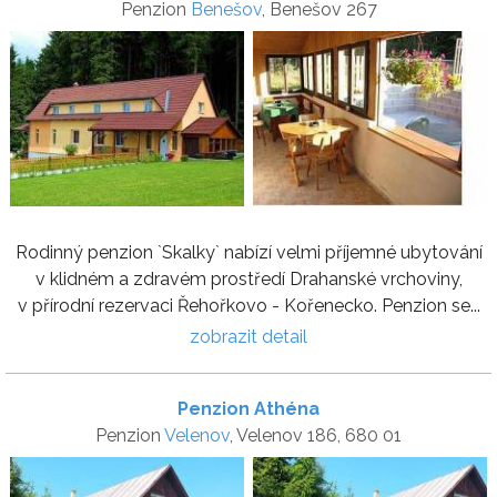
Penzion
Benešov
, Benešov 267
Rodinný penzion `Skalky` nabízí velmi příjemné ubytování
v klidném a zdravém prostředí Drahanské vrchoviny,
v přírodní rezervaci Řehořkovo - Kořenecko. Penzion se...
zobrazit detail
Penzion Athéna
Penzion
Velenov
, Velenov 186, 680 01