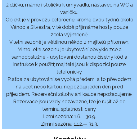
židličku, máme i stoličku k umyvadlu, nástavec na WC a
vaničku.
Objekt je v provozu celoročně, kromě dvou týdnů okolo
Vánoc a Silvestra, v té době přijímáme hosty pouze
zcela výjimečně.
V letní sezoně je většinou někdo z majitelů přítomen.
Mimo letní sezonu je ubytování obvykle zcela
samoobslužné - ubytovaní dostanou číselný kód a
instrukce k použití; majitelé jsou k dispozici pouze
telefonicky.
Platba za ubytování se vybírá předem, a to převodem
na účet nebo kartou, nejpozději jeden den před
příjezdem. Rezervační zálohy ani kauce nepožadujeme.
Rezervace jsou vždy nezávazné, lze je rušit až do
termínu splatnosti ceny.
Letní sezóna: 1.6.--30.9.
Zimní sezóna: 1.12.-- 31.3.