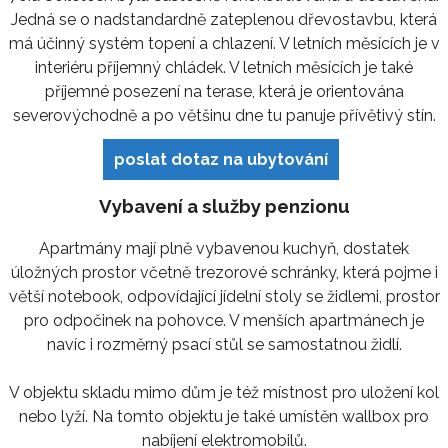
Jedná se o nadstandardně zateplenou dřevostavbu, která
má účinný systém topení a chlazení. V letních měsících je v
interiéru příjemný chládek. V letních měsících je také
příjemné posezení na terase, která je orientována
severovýchodně a po většinu dne tu panuje přívětivý stín.
poslat dotaz na ubytování
Vybavení a služby penzionu
Apartmány mají plně vybavenou kuchyň, dostatek
úložných prostor včetně trezorové schránky, která pojme i
větší notebook, odpovídající jídelní stoly se židlemi, prostor
pro odpočinek na pohovce. V menších apartmánech je
navíc i rozměrný psací stůl se samostatnou židlí.
V objektu skladu mimo dům je též místnost pro uložení kol
nebo lyží. Na tomto objektu je také umístěn wallbox pro
nabíjení elektromobilů.