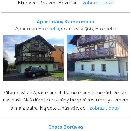
Klínovec, Plešivec, Boží Dar i...
zobrazit detail
Apartmány Kamermann
Apartmán
Hroznětín
, Ostrovská 366, Hroznětín
Vítáme vás v Apartmánech Kamermann, jsme rádi, že jste
nás našli. Náš dům je chráněný bezpečnostním systémem
a má 2 patra. Najdete u nás vše, co...
zobrazit detail
Chata Borůvka