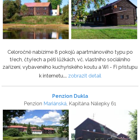
Celoročně nabízíme 8 pokojů apartmánového typu po
třech, čtyřech a pěti lůžkách, vč. vlastního sociálního
zařízení, vybaveného kuchyňského koutu a Wi - Fi přístupu
k internetu....
zobrazit detail
Penzion Dukla
Penzion
Mariánská
, Kapitána Nálepky 61