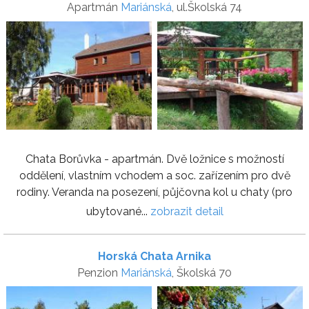
Apartmán
Mariánská
, ul.Školská 74
Chata Borůvka - apartmán. Dvě ložnice s možností
oddělení, vlastním vchodem a soc. zařízením pro dvě
rodiny. Veranda na posezení, půjčovna kol u chaty (pro
ubytované...
zobrazit detail
Horská Chata Arnika
Penzion
Mariánská
, Školská 70