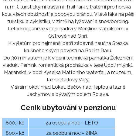
n. m. ), turistickými trasami, TrailPark s tratěmi pro horská
kola všech obtížností a bobovou dráhou. V létě láká na pěší
turistiku a cyklistiku, v zimě na lyžování a snowbording.
Letní koupání ve vodní nádrži v Merklíně, s atrakcemi v
Ostrově nad Ohří.
K výletům pro nejmenší patří zábavná naučná Stezka
krušnohorských pověstí na Božím Daru.
Do 30 min autem je k vidění technická památka Železniční
viadukt Pernink, romantická procházka v lese Údolí mlýnků
Mariánská, v obci Kyselka Mattoniho waterfall a muzeum,
lázně Karlovy Vary.
V širším okolí hrad Loket, Bečov nad Teplou a lázně
Jáchymov s bývalým dolem Rolava.
Ceník ubytování v penzionu
800,- kč
za osobu a noc - LÉTO
800,- kč
za osobu a noc - ZIMA