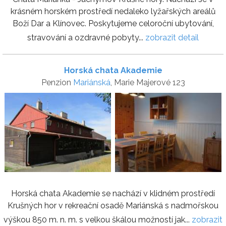
krásném horském prostředí nedaleko lyžařských areálů
Boží Dar a Klínovec. Poskytujeme celoroční ubytování,
stravování a ozdravné pobyty...
zobrazit detail
Horská chata Akademie
Penzion
Mariánská
, Marie Majerové 123
Horská chata Akademie se nachází v klidném prostředí
Krušných hor v rekreační osadě Mariánská s nadmořskou
výškou 850 m. n. m. s velkou škálou možností jak...
zobrazit