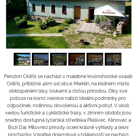
1
/
9
Penzion Oldřiš se nachází v malebné krušnohorské osadě
Odlřiš, přibližně 4km od obce Merklín, na klidném místě
obklopeném lesy, loukami a čistou přírodou. Díky své
poloze na konci vesnice nabízí ideální podmínky pro
odpočinek, rodinnou dovolenou a aktivní pobyt. V okolí
vedou turistické a cyklistické trasy, v zimním období jsou
snadno dostupná lyžařská střediska Plešivec, Klínovec a
Boží Dar. Milovníci přírody ocení krásné výhledy a lesní
procházky. V krátké dojezdové vzdálenosti se nachází