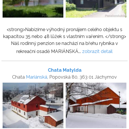
<strong>Nabízíme výhodný pronájem celého objektu s
kapacitou 35 nebo 48 lůžek s vlastním vařením. </strong>
Náš rodinný penzion se nachází na břehu rybníka v
rekreační osadě MARIÁNSKÁ...
zobrazit detail
Chata Matylda
Chata
Mariánská
, Popovská 80, 363 01 Jáchymov