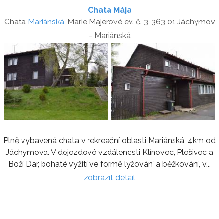
Chata Mája
Chata
Mariánská
, Marie Majerové ev. č. 3, 363 01 Jáchymov
- Mariánská
Plně vybavená chata v rekreační oblasti Mariánská, 4km od
Jáchymova. V dojezdové vzdálenosti Klínovec, Plešivec a
Boží Dar, bohaté vyžití ve formě lyžování a běžkování, v...
zobrazit detail