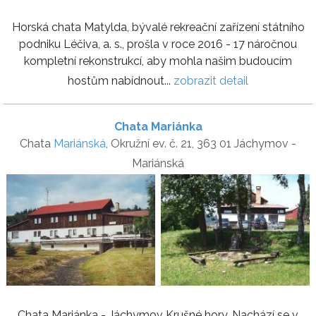
Horská chata Matylda, bývalé rekreační zařízení státního
podniku Léčiva, a. s., prošla v roce 2016 - 17 náročnou
kompletní rekonstrukcí, aby mohla našim budoucím
hostům nabídnout...
zobrazit detail
Chata Mariánka
Chata
Mariánská
, Okružní ev. č. 21, 363 01 Jáchymov -
Mariánská
Chata Mariánka - Jáchymov Krušné hory. Nachází se v