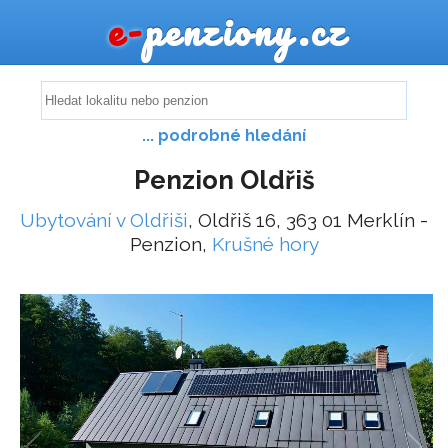
e-
penziony.cz
... podrobné hledání
Penzion Oldřiš
Ubytování v Oldřiši
, Oldřiš 16, 363 01 Merklín -
Penzion,
Krušné hory