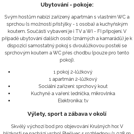
Ubytování - pokoje:
Svým hostům nabízí zařízený apartmán s vlastním WC a
sprchou (s možností přistýlky - 1 osoba) a kuchyňským
koutem. Součástí vybavení je i TV a WI - FI připojení. V
případě ubytování dalších osob (známých a kamarádů) je k
dispozici samostatný pokoj s dvoulůžkovou postelí se
sprchovým koutem a WC přes chodbu (pouze pro tento
pokoj).
1 pokoj 2-lůžkový
1 apartmán 2-lůžkový
Sociální zařízení:
sprchový kout
Kuchyně a vaření:
lednička, mikrovlnka
Elektronika:
tv
Výlety, sport a zábava v okolí
Skvělý výchozí bod pro objevování Krušných hor. V
blízkosti se nachází vrchol Plešivec s rozhlednou (1 028 m