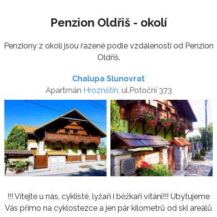
Penzion Oldřiš - okolí
Penziony z okolí jsou řazené podle vzdálenosti od Penzion
Oldřiš.
Chalupa Slunovrat
Apartmán
Hroznětín
, ul.Potoční 373
!!! Vítejte u nás, cyklisté, lyžaři i běžkaři vítáni!!! Ubytujeme
Vás přímo na cyklostezce a jen pár kilometrů od ski areálů