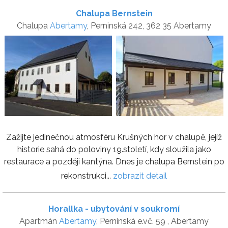
Chalupa Bernstein
Chalupa
Abertamy
, Perninská 242, 362 35 Abertamy
Zažijte jedinečnou atmosféru Krušných hor v chalupě, jejíž
historie sahá do poloviny 19.století, kdy sloužila jako
restaurace a později kantýna. Dnes je chalupa Bernstein po
rekonstrukci...
zobrazit detail
Horallka - ubytování v soukromí
Apartmán
Abertamy
, Perninská e.vč. 59 , Abertamy