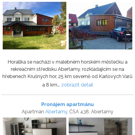
Horallka se nachází v malebném horském městečku a
rekreačním středisku Abertamy, rozkládajícím se na
hřebenech Krušných hor, 25 km severně od Karlových Varů
a 8 km...
zobrazit detail
Pronájem apartmánu
Apartmán
Abertamy
, ČSA 438, Abertamy