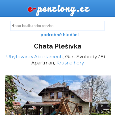
e-
penziony.cz
... podrobné hledání
Chata Plešivka
Ubytování v Abertamech
, Gen. Svobody 281 -
Apartmán,
Krušné hory