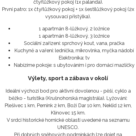
čtyřlůžkový pokoj (1x palanda).
První patro: 1x čtyřlůžkový pokoj + 1x šestilůžkový pokoj (2x
vysouvací přistýlka).
1 apartmán 8-lůžkový, 2 ložnice
1 apartmán 8-lůžkový, 3 ložnice
Sociální zařízení:
sprchový kout, vana, pračka
Kuchyně a vaření:
lednička, mikrovlnka, myčka nádobí
Elektronika:
tv
Nabízíme pokoje:
s ubytováním i pro domácí mazlíčky
Výlety, sport a zábava v okolí
Ideální výchozí bod pro aktivní dovolenou - pěší, cyklo a
běžko - turistika (Krušnohorská magistrála). Lyžování:
Plešivec 1 km, Pernink 2 km, Boží Dar 10 km, Neklid 12 km,
Klínovec 15 km.
V srdci historické hornické oblasti uvedené na seznamu
UNESCO.
Při dobrých sněhových podmínkách lze dojet na