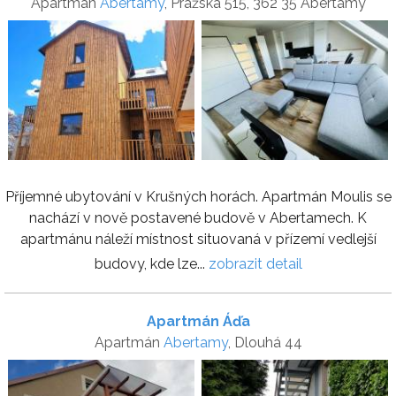
Apartmán
Abertamy
, Pražská 515, 362 35 Abertamy
Příjemné ubytování v Krušných horách. Apartmán Moulis se
nachází v nově postavené budově v Abertamech. K
apartmánu náleží místnost situovaná v přízemí vedlejší
budovy, kde lze...
zobrazit detail
Apartmán Áďa
Apartmán
Abertamy
, Dlouhá 44