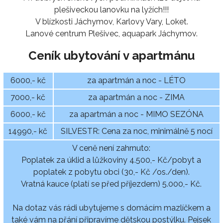
plešiveckou lanovku na lyžích!!!
V blízkosti Jáchymov, Karlovy Vary, Loket.
Lanové centrum Plešivec, aquapark Jáchymov.
Ceník ubytování v apartmánu
6000,- kč
za apartmán a noc - LÉTO
7000,- kč
za apartmán a noc - ZIMA
6000,- kč
za apartmán a noc - MIMO SEZÓNA
14990,- kč
SILVESTR: Cena za noc, minimálně 5 nocí
V ceně není zahrnuto:
Poplatek za úklid a lůžkoviny 4.500,- Kč/pobyt a
poplatek z pobytu obci (30,- Kč /os./den).
Vratná kauce (platí se před příjezdem) 5.000,- Kč.
Na dotaz vás rádi ubytujeme s domácím mazlíčkem a
také vám na přání připravíme dětskou postýlku. Pejsek