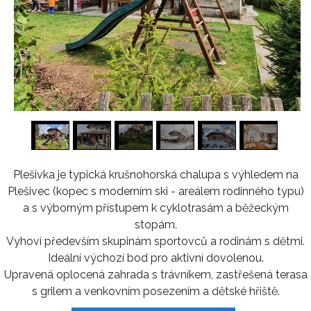
1
/
16
Plešivka je typická krušnohorská chalupa s výhledem na
Plešivec (kopec s moderním ski - areálem rodinného typu)
a s výborným přístupem k cyklotrasám a běžeckým
stopám.
Vyhoví především skupinám sportovců a rodinám s dětmi.
Ideální výchozí bod pro aktivní dovolenou.
Upravená oplocená zahrada s trávníkem, zastřešená terasa
s grilem a venkovním posezením a dětské hřiště.