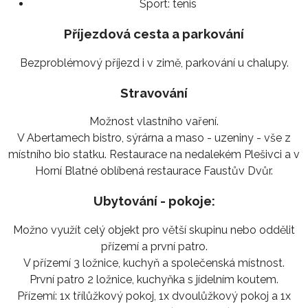
Sport:
tenis
Příjezdová cesta a parkování
Bezproblémový příjezd i v zimě, parkování u chalupy.
Stravování
Možnost vlastního vaření.
V Abertamech bistro, sýrárna a maso - uzeniny - vše z
místního bio statku. Restaurace na nedalekém Plešivci a v
Horní Blatné oblíbená restaurace Faustův Dvůr.
Ubytování - pokoje:
Možno využít celý objekt pro větší skupinu nebo oddělit
přízemí a první patro.
V přízemí 3 ložnice, kuchyň a společenská místnost.
První patro 2 ložnice, kuchyňka s jídelním koutem.
Přízemí: 1x třílůžkový pokoj, 1x dvoulůžkový pokoj a 1x