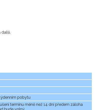
 další.
 týdenním pobytu
zrušení termínu méně než 14 dní předem záloha
kud bude volný.