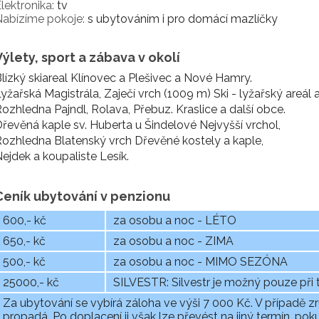
lektronika:
tv
abízíme pokoje:
s ubytováním i pro domácí mazlíčky
Výlety, sport a zábava v okolí
lízký skiareal Klínovec a Plešivec a Nové Hamry.
yžařská Magistrála, Zaječí vrch (1009 m) Ski - lyžařský areál a
ozhledna Pajndl, Rolava, Přebuz. Kraslice a další obce.
řevěná kaple sv. Huberta u Šindelové Nejvyšší vrchol,
ozhledna Blatenský vrch Dřevěné kostely a kaple,
ejdek a koupaliste Lesík.
Ceník ubytování v penzionu
600,- kč
za osobu a noc - LÉTO
650,- kč
za osobu a noc - ZIMA
500,- kč
za osobu a noc - MIMO SEZÓNA
25000,- kč
SILVESTR: Silvestr je možný pouze při
Za ubytování se vybírá záloha ve výši 7 000 Kč. V případě 
propadá. Po doplacení ji však lze převést na jiný termín, po