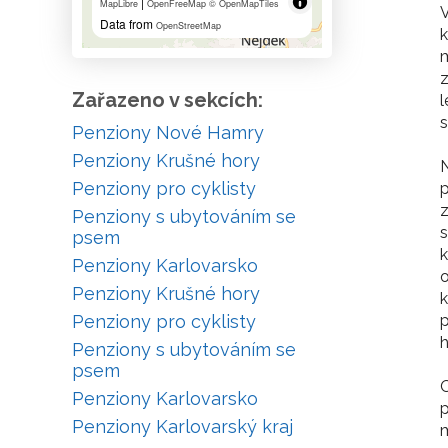
|
MapLibre
OpenFreeMap
© OpenMapTiles
V
Data from
OpenStreetMap
k
m
z
Zařazeno v sekcích:
l
s
Penziony Nové Hamry
Penziony Krušné hory
N
Penziony pro cyklisty
p
z
Penziony s ubytováním se
s
psem
k
Penziony Karlovarsko
o
Penziony Krušné hory
k
Penziony pro cyklisty
p
h
Penziony s ubytováním se
psem
O
Penziony Karlovarsko
p
Penziony Karlovarský kraj
m