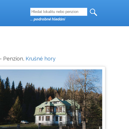
... podrobné hledání
 - Penzion,
Krušné hory