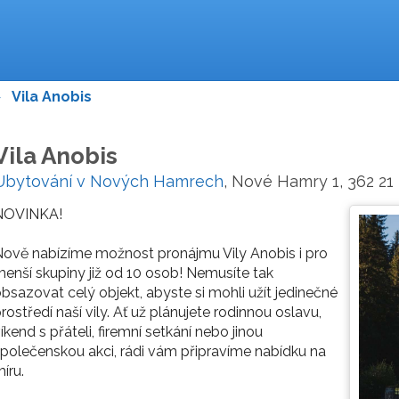
>
Vila Anobis
Vila Anobis
Ubytování v Nových Hamrech
, Nové Hamry 1, 362 21
NOVINKA!
ově nabízíme možnost pronájmu Vily Anobis i pro
enší skupiny již od 10 osob! Nemusíte tak
bsazovat celý objekt, abyste si mohli užít jedinečné
rostředí naší vily. Ať už plánujete rodinnou oslavu,
íkend s přáteli, firemní setkání nebo jinou
polečenskou akci, rádi vám připravíme nabídku na
íru.