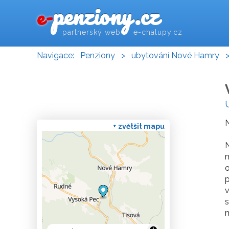
penziony.cz
e-
partnerský web e-chalupy.cz
Navigace:
Penziony
>
ubytování Nové Hamry
+ zvětšit mapu
N
m
o
p
v
s
m