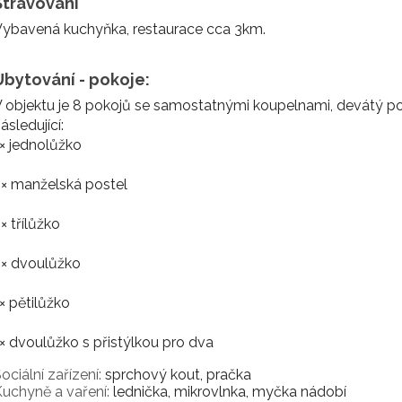
Stravování
ybavená kuchyňka, restaurace cca 3km.
Ubytování - pokoje:
 objektu je 8 pokojů se samostatnými koupelnami, devátý po
ásledující:
× jednolůžko
× manželská postel
× třílůžko
3× dvoulůžko
× pětilůžko
× dvoulůžko s přistýlkou pro dva
ociální zařízení:
sprchový kout, pračka
uchyně a vaření:
lednička, mikrovlnka, myčka nádobí