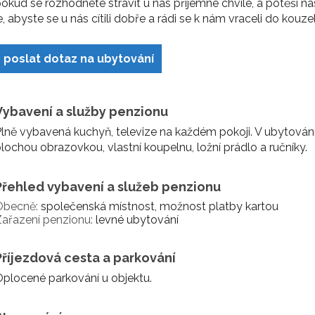
okud se rozhodnete strávit u nás příjemné chvíle, a potěší n
e, abyste se u nás cítili dobře a rádi se k nám vraceli do kouz
poslat dotaz na ubytování
Vybavení a služby penzionu
lně vybavená kuchyň, televize na každém pokoji. V ubytování 
lochou obrazovkou, vlastní koupelnu, ložní prádlo a ručníky.
Přehled vybavení a služeb penzionu
Obecně:
společenská místnost, možnost platby kartou
ařazení penzionu:
levné ubytování
Příjezdová cesta a parkování
plocené parkování u objektu.