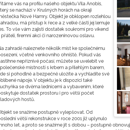
ítáme vás na profilu našeho objektu Vila Anobis,
terý se nachází v Krušných horách na okraji
ěstečka Nové Hamry. Objekt je obklopen rozlehlou
ahradou, má přístup k řece a z velké části jej lemuje
es. To vše vám zajistí dostatek soukromí pro víkend
 přáteli, firemní akci či narozeninovou oslavu.
a zahradě naleznete několik míst ke společnému
osezení, včetně venkovního ohniště. Pokud vás
astihne nepříznivé počasí, můžete se uvelebit ve
polečenské místnosti s krbem a přilehlým barem,
de si pohodlně a bezpečně uložíte a vychladíte své
blíbené nápoje. V objektu je k dispozici také
uchyňka se dvěma lednicemi a vybavením, které
oskytuje dostatek prostoru i pro větší počet
ladových hostů.
bjekt se snažíme postupně vylepšovat. Od
oslední větší rekonstrukce v roce 2001 již uplynulo
noho let, a proto se snažíme jít s dobou – postupně obnovu