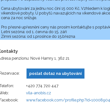
Cena ubytování za jednu noc činí 15 000 Kč. Vzhledem k logi
víkendové pobyty. U pobytů navazujících na víkendové akce
cena za noc snižuje.
Pro přesné upřesnění ceny nás prosím kontaktujte s poptávk
Letní sezóna: od 1. června do 15. září
Zimní sezóna: od 1.prosince do 15.března
Kontakty
dresa penzionu: Nové Hamry 1, 362 21
Rezervace:
poslat dotaz na ubytování
Telefon:
+420 774 720 447
Web:
vila-anobis.cz
Facebook:
www.facebook.com/profile.php?id=1000890