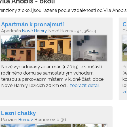
Vila Anobis - okolí
enziony z okolí jsou řazené podle vzdálenosti od Vila Anobis
Apartmán k pronajmutí
C
Apartmán
Nové Hamry
, Nové Hamry 294, 36224
C
Nově vybudovaný apartmán (r. 2019) je součástí
Po
rodinného domu se samostatným vchodem,
[w
terasou a parkovacím místem v klidné části obce
ko
Nové Hamry, ležících 20 km od...
zobrazit detail
lo
zo
Lesní chatky
Penzion
Bernov
, Bernov ev. č. 36