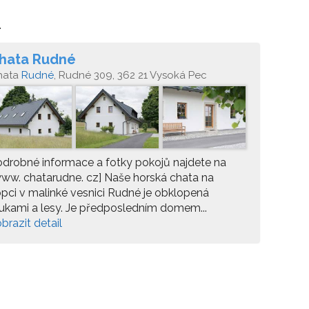
.
hata Rudné
hata
Rudné
, Rudné 309, 362 21 Vysoká Pec
drobné informace a fotky pokojů najdete na
ww. chatarudne. cz] Naše horská chata na
pci v malinké vesnici Rudné je obklopená
ukami a lesy. Je předposledním domem...
brazit detail