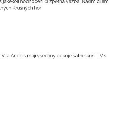
ás jakékoli hodnocení či zpětná vazba. Naším cílem
elných Krušných hor.
Vila Anobis mají všechny pokoje šatní skříň, TV s