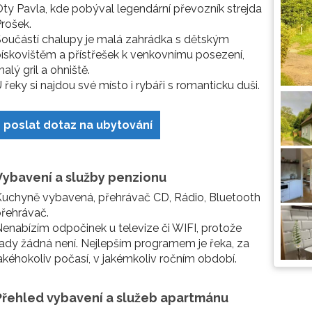
ty Pavla, kde pobýval legendární převozník strejda
rošek.
oučástí chalupy je malá zahrádka s dětským
ískovištěm a přístřešek k venkovnímu posezení,
alý gril a ohniště.
 řeky si najdou své místo i rybáři s romanticku duši.
poslat dotaz na ubytování
Vybavení a služby penzionu
uchyně vybavená, přehrávač CD, Rádio, Bluetooth
řehrávač.
enabízím odpočinek u televize či WIFI, protože
ady žádná není. Nejlepším programem je řeka, za
akéhokoliv počasí, v jakémkoliv ročním období.
Přehled vybavení a služeb apartmánu