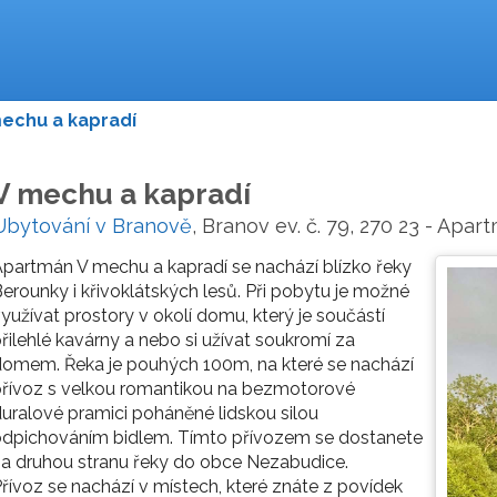
echu a kapradí
V mechu a kapradí
Ubytování v Branově
, Branov ev. č. 79, 270 23 - Apar
partmán V mechu a kapradí se nachází blízko řeky
erounky i křivoklátských lesů. Při pobytu je možné
yužívat prostory v okolí domu, který je součástí
řilehlé kavárny a nebo si užívat soukromí za
omem. Řeka je pouhých 100m, na které se nachází
řívoz s velkou romantikou na bezmotorové
uralové pramici poháněné lidskou silou
odpichováním bidlem. Tímto přívozem se dostanete
a druhou stranu řeky do obce Nezabudice.
řívoz se nachází v místech, které znáte z povídek