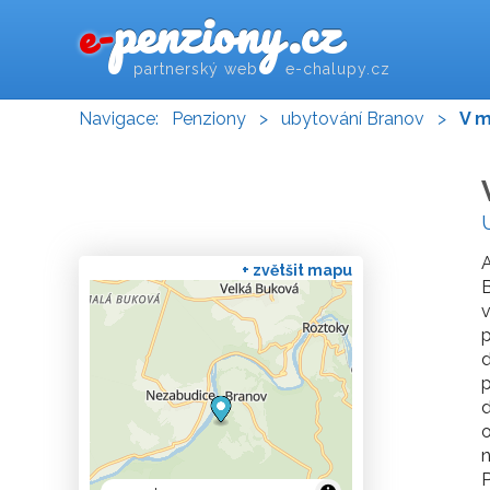
penziony.cz
e-
partnerský web e-chalupy.cz
Navigace:
Penziony
>
ubytování Branov
>
V m
A
+ zvětšit mapu
B
v
p
d
p
d
n
P