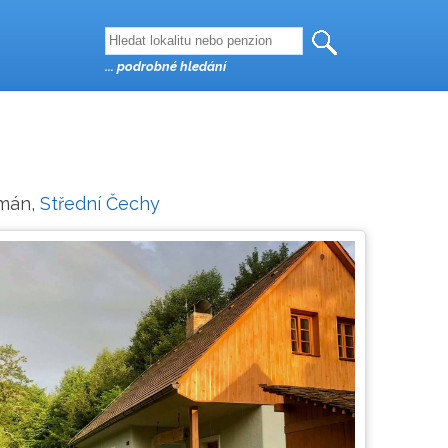
... podrobné hledání
tmán,
Střední Čechy