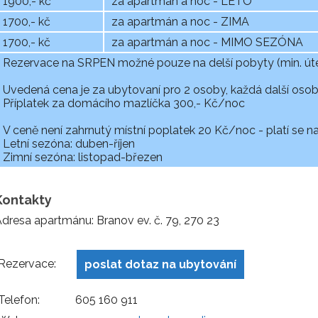
1900,- kč
za apartmán a noc - LÉTO
1700,- kč
za apartmán a noc - ZIMA
1700,- kč
za apartmán a noc - MIMO SEZÓNA
Rezervace na SRPEN možné pouze na delší pobyty (min. úte
Uvedená cena je za ubytovaní pro 2 osoby, každá další osoba
Příplatek za domácího mazlíčka 300,- Kč/noc
V ceně není zahrnutý místní poplatek 20 Kč/noc - platí se na
Letní sezóna: duben-říjen
Zimní sezóna: listopad-březen
Kontakty
dresa apartmánu: Branov ev. č. 79, 270 23
Rezervace:
poslat dotaz na ubytování
Telefon:
605 160 911