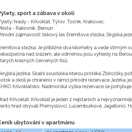
Výlety, sport a zábava v okolí
ýlety: hrady - Křivoklát, Týřov, Točník, Krakovec.
ěsta - Rakovník, Beroun
řírodní zajímavosti: tiskový les Eremitova stezka, Skyjská jez
remitova stezka: Je přibližně dva kilometry a vede strmým s
ebezpečná nad srázem, ale odměnou jsou výhledy na Berounk
tarých krásných červených tisů.
kryjská jezírka: Skalní soustěska kterou protéká Zbirožšký pot
otok a okolí je chráněno v rámci přírodní rezervace Jezírka,
CHKO Křivoklátsko. Nadmořská výška rezervace se pohybuje
rad Křivoklát: Křivoklát je jeden z nejstarších a nejvýznamně
ento hrad obývali Přemyslovci, Lucemburkové, Jagellonci, H
Ceník ubytování v apartmánu