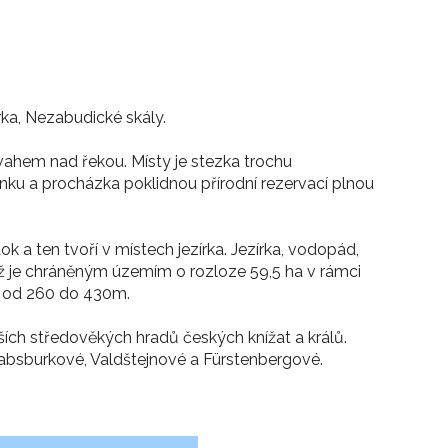
írka, Nezabudické skály.
vahem nad řekou. Místy je stezka trochu
u a procházka poklidnou přírodní rezervací plnou
ok a ten tvoří v místech jezírka. Jezírka, vodopád,
 jež je chráněným územím o rozloze 59,5 ha v rámci
 od 260 do 430m.
jších středověkých hradů českých knížat a králů.
absburkové, Valdštejnové a Fürstenbergové.