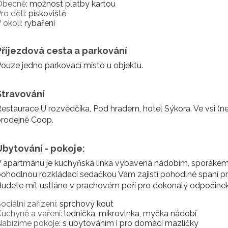
Obecně:
možnost platby kartou
ro děti:
pískoviště
 okolí:
rybaření
Příjezdová cesta a parkování
ouze jedno parkovací místo u objektu.
Stravování
estaurace U rozvědčíka, Pod hradem, hotel Sýkora. Ve vsi (
prodejně Coop.
Ubytování - pokoje:
 apartmánu je kuchyňská linka vybavená nádobím, sporákem 
ohodlnou rozkládací sedačkou Vám zajistí pohodlné spaní pro
udete mít ustláno v prachovém peří pro dokonalý odpočinek
ociální zařízení:
sprchový kout
uchyně a vaření:
lednička, mikrovlnka, myčka nádobí
abízíme pokoje:
s ubytováním i pro domácí mazlíčky