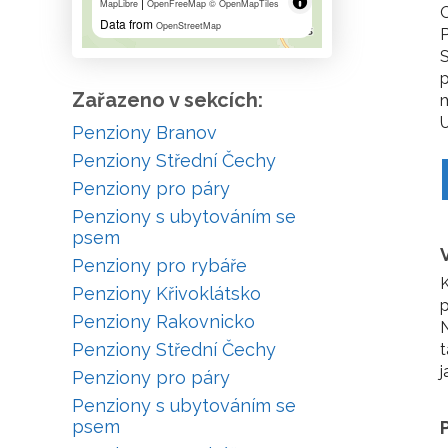
|
MapLibre
OpenFreeMap
© OpenMapTiles
O
Data from
OpenStreetMap
P
S
p
Zařazeno v sekcích:
m
U
Penziony Branov
Penziony Střední Čechy
Penziony pro páry
Penziony s ubytováním se
psem
Penziony pro rybáře
K
Penziony Křivoklátsko
p
Penziony Rakovnicko
N
Penziony Střední Čechy
t
j
Penziony pro páry
Penziony s ubytováním se
psem