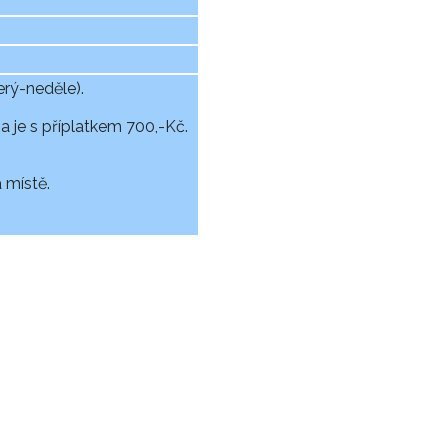
rý-neděle).
 je s příplatkem 700,-Kč.
 místě.