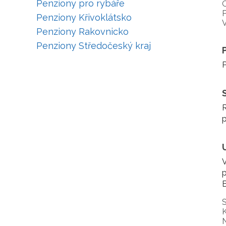
Penziony pro rybáře
P
Penziony Křivoklátsko
V
Penziony Rakovnicko
Penziony Středočeský kraj
P
R
V
p
B
S
K
N