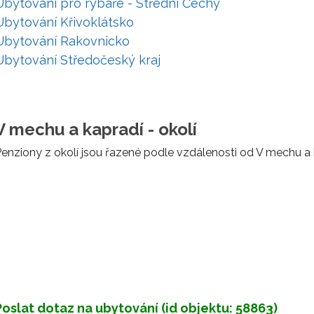
Ubytování pro rybáře - Střední Čechy
Ubytování Křivoklátsko
Ubytování Rakovnicko
Ubytování Středočeský kraj
V mechu a kapradí - okolí
enziony z okolí jsou řazené podle vzdálenosti od V mechu a 
Poslat dotaz na ubytování (id objektu: 58863)