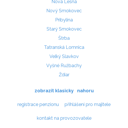
Nová Lesná
Nový Smokovec
Pribylina
Starý Smokovec
Štrba
Tatranská Lomnica
Veľký Slavkov
Vyšné Ružbachy
Ždiar
zobrazit klasicky
nahoru
registrace penzionu
přihlášení pro majitele
kontakt na provozovatele