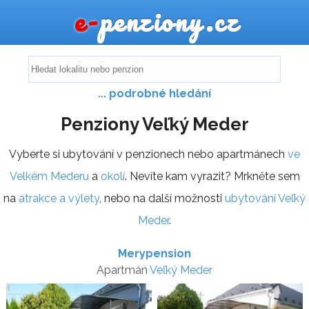
e-
penziony.cz
... podrobné hledání
Penziony Veľký Meder
Vyberte si ubytování v penzionech nebo apartmánech
ve
Velkém Mederu
a
okolí
. Nevíte kam vyrazit? Mrkněte sem
na
atrakce a výlety
, nebo na další možnosti
ubytování Veľký
Meder
.
Merypension
Apartmán
Veľký Meder