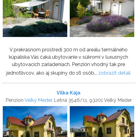
V prekrásnom prostredí 300 m od areálu termálneho
kúpaliska Vás čaká ubytovanie v súkromí v luxusných
ubytovacích zariadeniach. Penzión vhodný tak pre
jednotlivcov, ako aj skupiny do 16 osôb...
zobrazit detail
Vilka Kája
Penzion
Veľký Meder
, Letná 3546/11, 93201 Veľký Meder