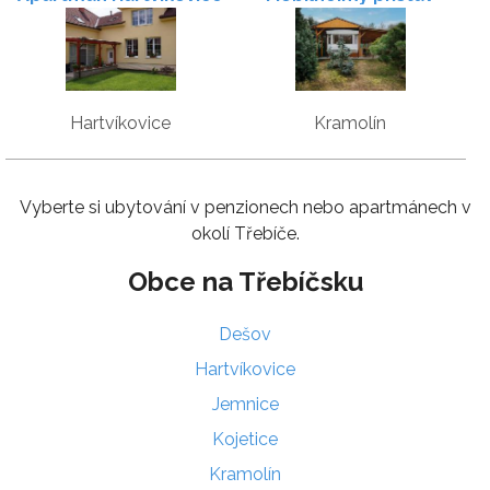
Kramolín
Hartvíkovice
Kramolín
Vyberte si ubytování v penzionech nebo apartmánech v
okolí Třebíče.
Obce na Třebíčsku
Dešov
Hartvíkovice
Jemnice
Kojetice
Kramolín