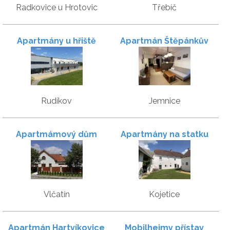
Radkovice u Hrotovic
Třebíč
Apartmány u hřiště
Apartmán Štěpánkův
Pivovar
Rudíkov
Jemnice
Apartmámový dům
Apartmány na statku
Vlčatín
Kojetice
Apartmán Hartvíkovice
Mobilheimy přístav