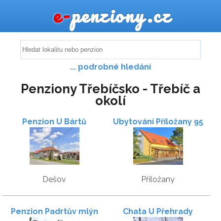
e-
penziony.cz
... podrobné hledání
Penziony Třebíčsko - Třebíč a
okolí
Penzion U Bártů
Ubytování Příložany 95
Dešov
Příložany
Penzion Padrtův mlýn
Chata U Přehrady