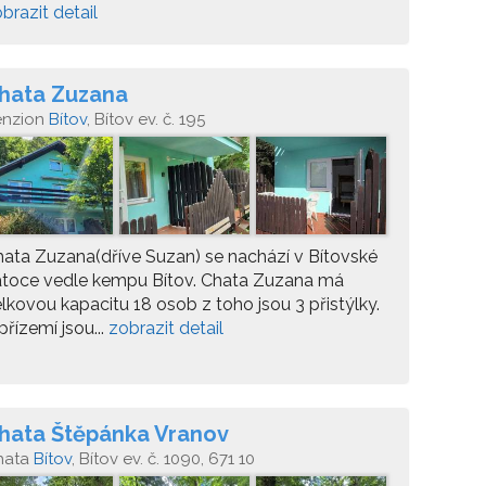
brazit detail
hata Zuzana
enzion
Bítov
, Bítov ev. č. 195
ata Zuzana(dříve Suzan) se nachází v Bítovské
átoce vedle kempu Bítov. Chata Zuzana má
lkovou kapacitu 18 osob z toho jsou 3 přistýlky.
přízemí jsou...
zobrazit detail
hata Štěpánka Vranov
hata
Bítov
, Bítov ev. č. 1090, 671 10