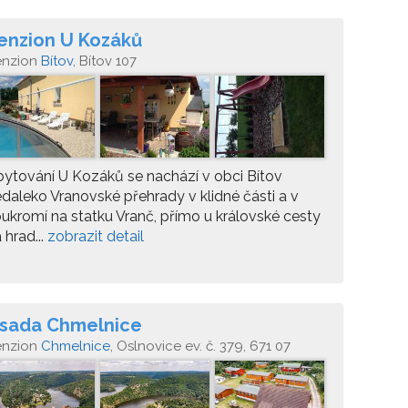
enzion U Kozáků
enzion
Bítov
, Bítov 107
ytování U Kozáků se nachází v obci Bítov
daleko Vranovské přehrady v klidné části a v
ukromí na statku Vranč, přímo u královské cesty
 hrad...
zobrazit detail
sada Chmelnice
enzion
Chmelnice
, Oslnovice ev. č. 379, 671 07