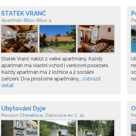
STATEK VRANČ
P
Apartmán
Bítov
, Bítov 4
P
Statek Vranč nabízí 2 velké apartmány. Každý
Ub
apartmán má vlastní vchod i venkovní posezení.
ne
Každý apartmán má 2 ložnice a 2 sociální
so
zařízení. Dva prostorné apartmány...
zobrazit
na
detail
Ubytování Dyje
O
Penzion
Chmelnice
, Oslnovice ev. č. 42
P