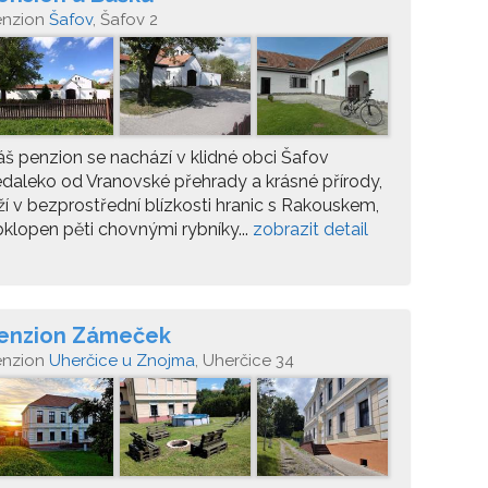
enzion
Šafov
, Šafov 2
š penzion se nachází v klidné obci Šafov
daleko od Vranovské přehrady a krásné přírody,
ží v bezprostřední blízkosti hranic s Rakouskem,
klopen pěti chovnými rybníky...
zobrazit detail
enzion Zámeček
enzion
Uherčice u Znojma
, Uherčice 34