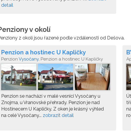
detail
Penziony v okolí
enziony z okolí jsou řazené podle vzdálenosti od Dešova.
Penzion a hostinec U Kapličky
B
Penzion
Vysočany
, Penzion a hostinec U Kapličky
A
Penzion se nachází v malé vesnici Vysočany u
Ú
Znojma, u Vranovské přehrady. Penzion je nad
tř
Hostinecem U Kapličky. Z oken je krásný výhled
na
na celé Vysočany...
zobrazit detail
ro