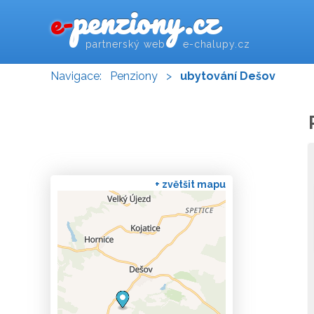
penziony.cz
e-
partnerský web e-chalupy.cz
Navigace:
Penziony
>
ubytování Dešov
+ zvětšit mapu