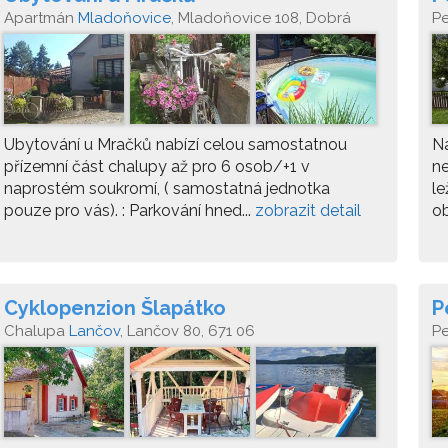
Apartmán
Mladoňovice
, Mladoňovice 108, Dobrá
P
voda, 67532
Ubytování u Mračků nabízí celou samostatnou
Ná
přízemní část chalupy až pro 6 osob/+1 v
ne
naprostém soukromí, ( samostatná jednotka
le
pouze pro vás). : Parkování hned...
zobrazit detail
ob
Cyklopenzion Šlapátko
P
Chalupa
Lančov
, Lančov 80, 671 06
P