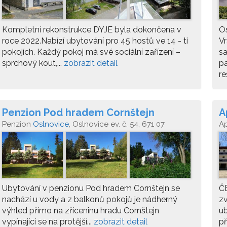
Kompletní rekonstrukce DYJE byla dokončena v
Os
roce 2022.Nabízí ubytování pro 45 hostů ve 14 - ti
Vr
pokojích. Každý pokoj má své sociální zařízení –
sa
sprchový kout,...
zobrazit detail
pa
re
Penzion Pod hradem Cornštejn
A
Penzion
Oslnovice
, Oslnovice ev. č. 54, 671 07
A
Ubytování v penzionu Pod hradem Cornštejn se
Č
nachází u vody a z balkonů pokojů je nádherný
z
výhled přímo na zříceninu hradu Cornštejn
ub
vypínající se na protější...
zobrazit detail
př