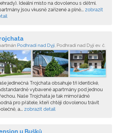
ehrady). Ideální místo na dovolenou s dětmi.
artmány jsou vkusně zařízené a plně...
zobrazit
tail
rojchata
partmán
Podhradí nad Dyjí
, Podhradí nad Dyjí ev. č.
–63, pošta Šafov
še jedinečná Trojchata obsahuje tři identické,
adstandardně vybavené apartmány pod jednou
řechou. Naše Trojchata je tak mimořádně
odná pro přátele, kteří chtějí dovolenou trávit
olečně, a...
zobrazit detail
ension u Bušků