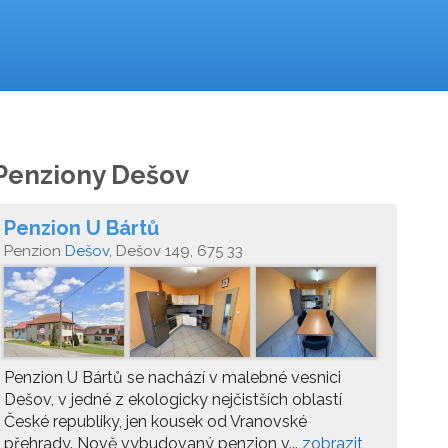
Penziony Dešov
Penzion U Bártů
Penzion
Dešov
, Dešov 149, 675 33
Penzion U Bártů se nachází v malebné vesnici
Dešov, v jedné z ekologicky nejčistších oblastí
České republiky, jen kousek od Vranovské
přehrady. Nově vybudovaný penzion v...
zobrazit