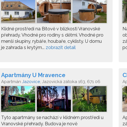
Klidné prostředí na Bítově v blízkosti Vranovské
Na
přehrady. Vhodné pro rodiny s dětmi. Vhodné pro
ob
menší skupiny, rybáře, houbaře, cyklisty. U domu
zá
je zahrada s krytým...
zobrazit detail
po
Apartmány U Mravence
C
Apartmán
Jazovice
, Jazovická zátoka 163, 671 06
A
Starý Petřín
Tyto apartmány se nachází v klidném prostředí u
Ap
Vranovské přehrady. Budova je nově
zá