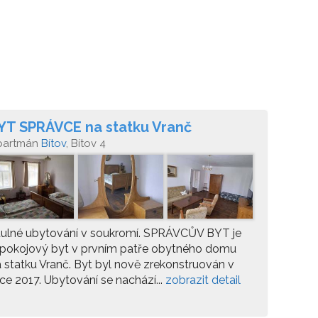
YT SPRÁVCE na statku Vranč
partmán
Bítov
, Bítov 4
tulné ubytování v soukromí. SPRÁVCŮV BYT je
ípokojový byt v prvním patře obytného domu
 statku Vranč. Byt byl nově zrekonstruován v
ce 2017. Ubytování se nachází...
zobrazit detail