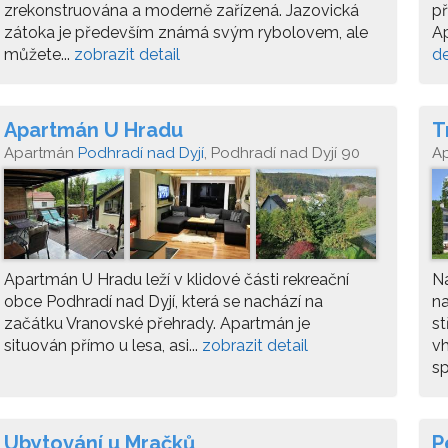
zrekonstruována a moderně zařízená. Jazovická
př
zátoka je především známá svým rybolovem, ale
Ap
můžete...
zobrazit detail
de
Apartmán U Hradu
T
Apartmán
Podhradí nad Dyjí
, Podhradí nad Dyjí 90
A
61
Apartmán U Hradu leží v klidové části rekreační
Na
obce Podhradí nad Dyjí, která se nachází na
n
začátku Vranovské přehrady. Apartmán je
st
situován přímo u lesa, asi...
zobrazit detail
vh
sp
Ubytování u Mračků
P