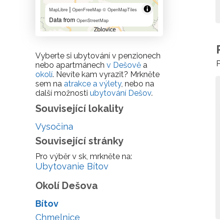
|
MapLibre
OpenFreeMap
© OpenMapTiles
Data from
OpenStreetMap
Vyberte si ubytování v penzionech
P
nebo apartmánech
v Dešově
a
okolí
. Nevíte kam vyrazit? Mrkněte
sem na
atrakce a výlety
, nebo na
další možnosti
ubytování Dešov
.
Související lokality
Vysočina
Související stránky
Pro výběr v sk, mrkněte na:
Ubytovanie Bítov
Okolí Dešova
Bítov
Chmelnice