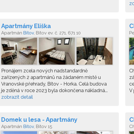
zo
Apartmány Eliška
C
Apartmán
Bítov
, Bítov ev. č. 271, 671 10
P
Pronájem zcela nových nadstandardně
Ch
zařízených 2 apartmánů na žádaném místě u
z
Vranovské přehrady, Bítov - Horka. Celá budova
ce
je zděná v roce 2023 byla dokončena nákladná...
V 
zobrazit detail
Domek u lesa - Apartmány
C
Apartmán
Bítov
, Bítov 15
C