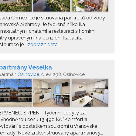
ada Chmelnice je situována pár kroků od vody
anovské přehrady. Je tvořená několika
mostatnými chatami a restaurací s horními
try upravenými na penzion. Kapacita
staurace je...
zobrazit detail
partmány Veselka
partmán
Oslnovice
, č. ev. 298, Oslnovice
ERVENEC, SRPEN – týdenní pobyty za
výhodněnou cenu 13 490 Kč "Komfortní
ytování s dostatkem soukromí u Vranovské
ehrady" Nově zrekonstruovaný apartmánový...