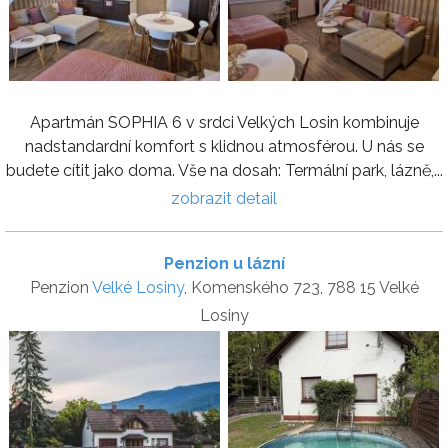
Apartmán SOPHIA 6 v srdci Velkých Losin kombinuje
nadstandardní komfort s klidnou atmosférou. U nás se
budete cítit jako doma. Vše na dosah: Termální park, lázně,...
zobrazit detail
Penzion u lázní
Penzion
Velké Losiny
, Komenského 723, 788 15 Velké
Losiny