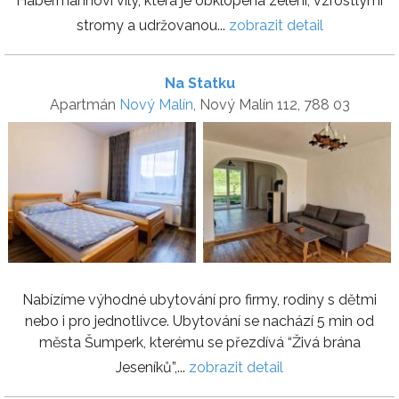
Habermannovi vily, která je obklopena zelení, vzrostlými
stromy a udržovanou...
zobrazit detail
Na Statku
Apartmán
Nový Malín
, Nový Malín 112, 788 03
Nabízíme výhodné ubytování pro firmy, rodiny s dětmi
nebo i pro jednotlivce. Ubytování se nachází 5 min od
města Šumperk, kterému se přezdívá “Živá brána
Jeseníků”,...
zobrazit detail