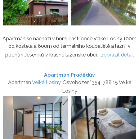
Apartmán se nachází v horní části obce Velké Losiny 100m
od kostela a 600m od termálního koupaliště a lázní, v
podhůří Jeseníků v krásné lázeňské obci...
zobrazit detail
Apartmán Pradědův
Apartmán
Velké Losiny
, Osvobození 354, 788 15 Velké
Losiny