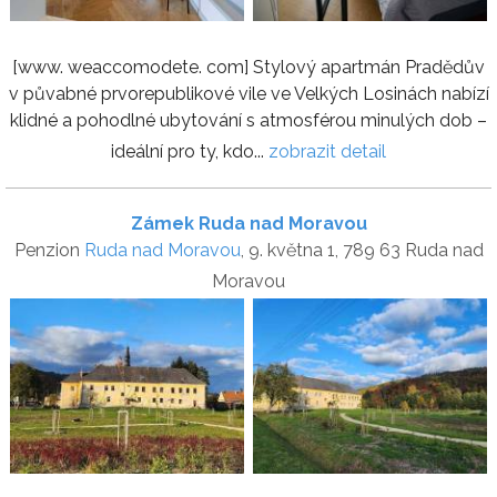
[www. weaccomodete. com] Stylový apartmán Pradědův
v půvabné prvorepublikové vile ve Velkých Losinách nabízí
klidné a pohodlné ubytování s atmosférou minulých dob –
ideální pro ty, kdo...
zobrazit detail
Zámek Ruda nad Moravou
Penzion
Ruda nad Moravou
, 9. května 1, 789 63 Ruda nad
Moravou