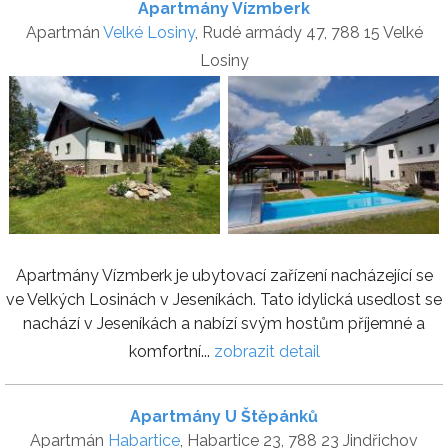
Apartmány Vízmberk
Apartmán
Velké Losiny
, Rudé armády 47, 788 15 Velké
Losiny
Apartmány Vízmberk je ubytovací zařízení nacházející se
ve Velkých Losinách v Jeseníkách. Tato idylická usedlost se
nachází v Jeseníkách a nabízí svým hostům příjemné a
komfortní...
zobrazit detail
Apartmány U Štěpánků
Apartmán
Habartice
, Habartice 23, 788 23 Jindřichov