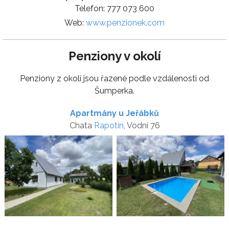
Telefon: 777 073 600
Web:
www.penzionek.com
Penziony v okolí
Penziony z okolí jsou řazené podle vzdálenosti od
Šumperka.
Apartmány u Jeřábků
Chata
Rapotín
, Vodní 76