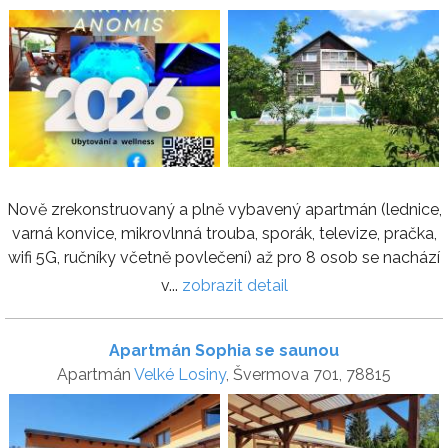
Nově zrekonstruovaný a plně vybavený apartmán (lednice,
varná konvice, mikrovlnná trouba, sporák, televize, pračka,
wifi 5G, ručníky včetně povlečení) až pro 8 osob se nachází
v...
zobrazit detail
Apartmán Sophia se saunou
Apartmán
Velké Losiny
, Švermova 701, 78815