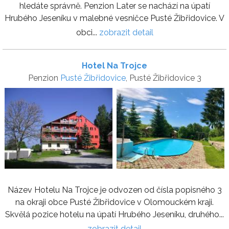
hledáte správně. Penzion Later se nachází na úpatí
Hrubého Jeseníku v malebné vesničce Pusté Žibřidovice. V
obci...
zobrazit detail
Hotel Na Trojce
Penzion
Pusté Žibřidovice
, Pusté Žibřidovice 3
Název Hotelu Na Trojce je odvozen od čísla popisného 3
na okraji obce Pusté Žibřidovice v Olomouckém kraji.
Skvělá pozice hotelu na úpatí Hrubého Jeseníku, druhého...
zobrazit detail