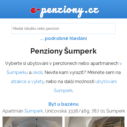
e-
penziony.cz
... podrobné hledání
Penziony Šumperk
Vyberte si ubytování v penzionech nebo apartmánech
v
Šumperku
a
okolí
. Nevíte kam vyrazit? Mrkněte sem na
atrakce a výlety
, nebo na další možnosti
ubytování
Šumperk
.
Byt u bazénu
Apartmán
Šumperk
, Uničovská 3336/46g, 787 01 Šumperk