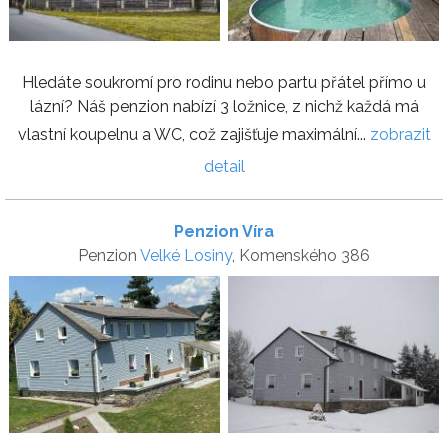
Hledáte soukromí pro rodinu nebo partu přátel přímo u
lázní? Náš penzion nabízí 3 ložnice, z nichž každá má
vlastní koupelnu a WC, což zajišťuje maximální...
zobrazit
detail
Penzion Víra
Penzion
Velké Losiny
, Komenského 386