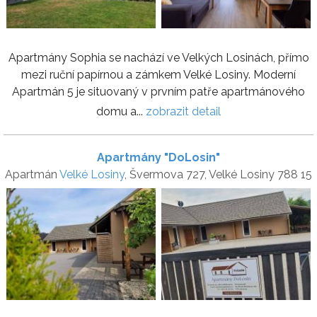
Apartmány Sophia se nachází ve Velkých Losinách, přímo
mezi ruční papírnou a zámkem Velké Losiny. Moderní
Apartmán 5 je situovaný v prvním patře apartmánového
domu a...
zobrazit detail
Apartmány "DoLosin"
Apartmán
Velké Losiny
, Švermova 727, Velké Losiny 788 15