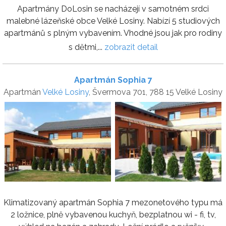
Apartmány DoLosin se nacházejí v samotném srdci
malebné lázeňské obce Velké Losiny. Nabízí 5 studiových
apartmánů s plným vybavením. Vhodné jsou jak pro rodiny
s dětmi,...
zobrazit detail
Apartmán Sophia 7
Apartmán
Velké Losiny
, Švermova 701, 788 15 Velké Losiny
Klimatizovaný apartmán Sophia 7 mezonetového typu má
2 ložnice, plně vybavenou kuchyň, bezplatnou wi - fi, tv,