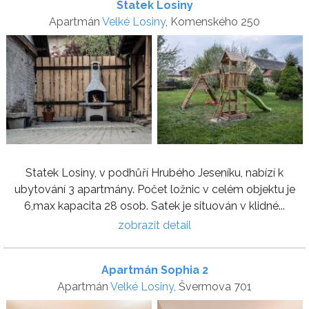
Statek Losiny
Apartmán
Velké Losiny
, Komenského 250
Statek Losiny, v podhůří Hrubého Jeseníku, nabízí k
ubytování 3 apartmány. Počet ložnic v celém objektu je
6,max kapacita 28 osob. Satek je situován v klidné...
zobrazit detail
Apartmán Sophia 2
Apartmán
Velké Losiny
, Švermova 701