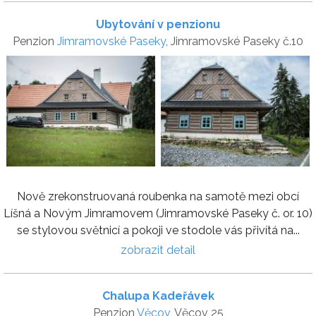
Ubytování v penzionu
Penzion
Jimramovské Paseky
, Jimramovské Paseky č.10
Nově zrekonstruovaná roubenka na samotě mezi obcí
Líšná a Novým Jimramovem (Jimramovské Paseky č. or. 10)
se stylovou světnicí a pokoji ve stodole vás přivítá na...
zobrazit detail
Chalupa Kadeřávek
Penzion
Věcov
, Věcov 25