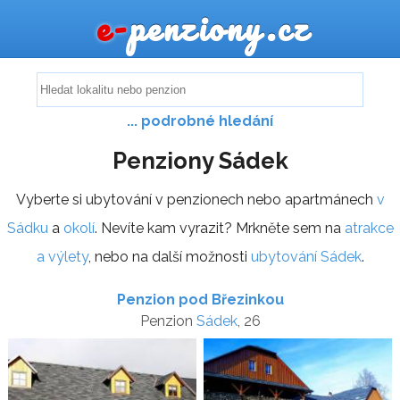
e-
penziony.cz
... podrobné hledání
Penziony Sádek
Vyberte si ubytování v penzionech nebo apartmánech
v
Sádku
a
okolí
. Nevíte kam vyrazit? Mrkněte sem na
atrakce
a výlety
, nebo na další možnosti
ubytování Sádek
.
Penzion pod Březinkou
Penzion
Sádek
, 26