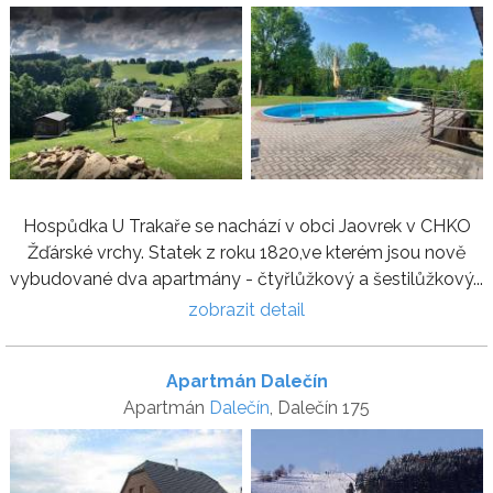
Hospůdka U Trakaře se nachází v obci Jaovrek v CHKO
Žďárské vrchy. Statek z roku 1820,ve kterém jsou nově
vybudované dva apartmány - čtyřlůžkový a šestilůžkový...
zobrazit detail
Apartmán Dalečín
Apartmán
Dalečín
, Dalečín 175