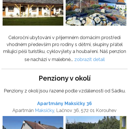
Celoroční ubytování v příjemném domácím prostředí
vhodném především pro rodiny s dětmi, skupiny přátel
milující pěší turistiku, cyklovýlety a houbaření. Náš penzion
se nachází v malebné...
zobrazit detail
Penziony v okolí
Penziony z okolí jsou řazené podle vzdálenosti od Sádku.
Apartmány Maksičky 36
Apartmán
Maksičky
, Lačnov 36, 572 01 Korouhev