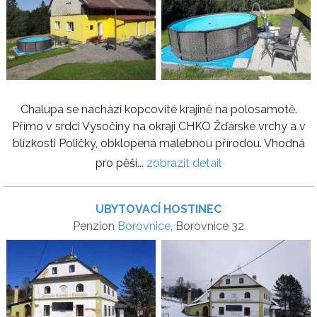
Chalupa se nachází kopcovité krajině na polosamotě.
Přímo v srdci Vysočiny na okraji CHKO Žďárské vrchy a v
blízkosti Poličky, obklopená malebnou přírodou. Vhodná
pro pěší...
zobrazit detail
UBYTOVACÍ HOSTINEC
Penzion
Borovnice
, Borovnice 32