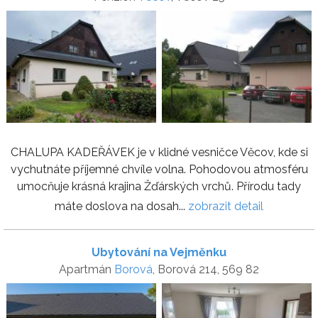
CHALUPA KADEŘÁVEK je v klidné vesničce Věcov, kde si
vychutnáte příjemné chvíle volna. Pohodovou atmosféru
umocňuje krásná krajina Žďárských vrchů. Přírodu tady
máte doslova na dosah...
zobrazit detail
Ubytování na Vejměnku
Apartmán
Borová
, Borová 214, 569 82