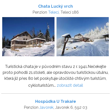
Chata Lucký vrch
Penzion
Telecí
, Telecí 186
Turistická chata je v původním stavu z r. 1941.Nečekejte
proto pohodlí 21.století, ale opravdovou turistickou útulnu,
která již přes 80 let poskytuje útočiště chtivým turistům,
cykloturistům...
zobrazit detail
Hospůdka U Trakaře
Penzion
Javorek
, Javorek 6, 592 03