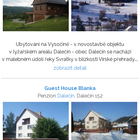
Ubytování na Vysočině - v novostavbě objektu
v lyžařském areálu Dalečín - obec Dalečín se nachází
v malebném údolí řeky Svratky v blízkosti Vírské přehrady....
zobrazit detail
Guest House Blanka
Penzion
Dalečín
, Dalečín 152