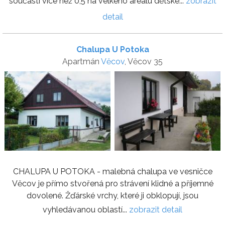
součástí více než 0,5 ha velkého areálu dětské...
zobrazit
detail
Chalupa U Potoka
Apartmán
Věcov
, Věcov 35
CHALUPA U POTOKA - malebná chalupa ve vesničce
Věcov je přímo stvořená pro strávení klidné a příjemné
dovolené. Žďárské vrchy, které ji obklopují, jsou
vyhledávanou oblastí...
zobrazit detail