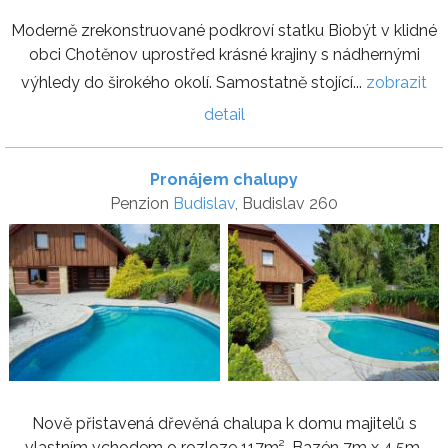
Moderně zrekonstruované podkroví statku Biobýt v klidné
obci Chotěnov uprostřed krásné krajiny s nádhernými
výhledy do širokého okolí. Samostatně stojící...
zobrazit
detail
Pronájem chalupy
Penzion
Budislav
, Budislav 260
Nově přistavená dřevěná chalupa k domu majitelů s
vlastním vchodem o rozloze 117m². Bazén 7m x 4,5m.