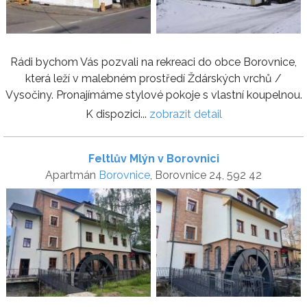
Rádi bychom Vás pozvali na rekreaci do obce Borovnice,
která leží v malebném prostředí Ždárských vrchů /
Vysočiny. Pronajímáme stylové pokoje s vlastní koupelnou.
K dispozici...
zobrazit detail
Feltlův Mlýn v Borovnici
Apartmán
Borovnice
, Borovnice 24, 592 42