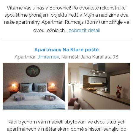
Vítáme Vás u nás v Borovnici! Po dvouleté rekonstrukci
spouštíme pronájem objektu Feltův Mlýn a nabízíme dva
naše apartmány. Apartmán Rumcajs (80m²) umožňuje ve
dvou ložnicích...
zobrazit detail
Apartmány Na Staré poště
Apartmán
Jimramov
, Náměstí Jana Karafiáta 78
Rádi bychom vám nabídli ubytování ve dvou útulných
apartmánech v měšťanském domě s historií sahající do