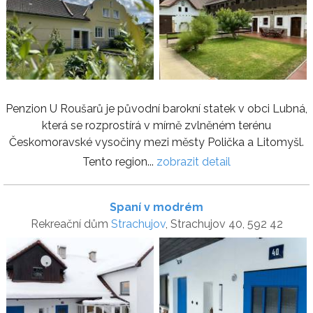
Penzion U Roušarů je původní barokní statek v obci Lubná,
která se rozprostírá v mírně zvlněném terénu
Českomoravské vysočiny mezi městy Polička a Litomyšl.
Tento region...
zobrazit detail
Spaní v modrém
Rekreační dům
Strachujov
, Strachujov 40, 592 42