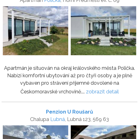
Apartmán
Polička
, Horní Předměstí ev. č. 69
Apartmán je situován na okraj královského města Polička.
Nabízí komfortní ubytování až pro čtyři osoby a je plně
vybaven pro strávení příjemné dovolené na
Českomoravské vrchovině....
zobrazit detail
Penzion U Roušarů
Chalupa
Lubná
, Lubná 123, 569 63