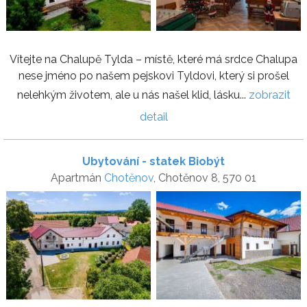
Vítejte na Chalupě Tylda – místě, které má srdce Chalupa
nese jméno po našem pejskovi Tyldovi, který si prošel
nelehkým životem, ale u nás našel klid, lásku...
zobrazit
detail
Ubytování - statek Biobýt
Apartmán
Chotěnov
, Chotěnov 8, 570 01