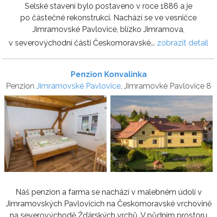
Selské stavení bylo postaveno v roce 1886 a je
po částečné rekonstrukci. Nachází se ve vesničce
Jimramovské Pavlovice, blízko Jimramova,
v severovýchodní části Českomoravské...
zobrazit detail
Penzion Konvalinka
Penzion
Jimramovské Pavlovice
, Jimramovké Pavlovice 8
Náš penzion a farma se nachází v malebném údolí v
Jimramovských Pavlovicích na Českomoravské vrchovině
na severovýchodě Žďárských vrchů. V půdním prostoru