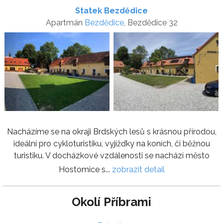
Statek Bezdědice
Apartmán
Bezdědice
, Bezdědice 32
Nacházíme se na okraji Brdských lesů s krásnou přírodou,
ideální pro cykloturistiku, vyjížďky na koních, či běžnou
turistiku. V docházkové vzdálenosti se nachází město
Hostomice s...
zobrazit detail
Okolí Příbrami