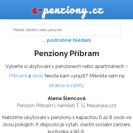
e-
penziony.cz
... podrobné hledání
Penziony Příbram
Vyberte si ubytování v penzionech nebo apartmánech
v
Příbrami
a
okolí
. Nevíte kam vyrazit? Mrkněte sem na
atrakce a výlety
.
Alena Šlencová
Penzion Příbram I, náměstí T. G. Masaryka 122
Nabízíme ubytování v penzionu s kapacitou 6 až 8 osob ve
dvou pokojích. K dispozici je výtah, vlastní sociální zařízení,
kuchyňka a Wi-fi..