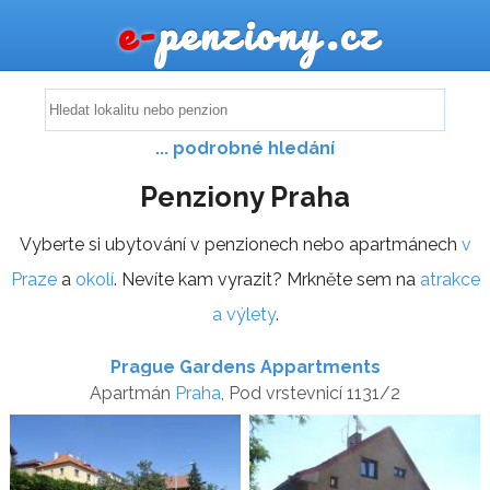
e-
penziony.cz
... podrobné hledání
Penziony Praha
Vyberte si ubytování v penzionech nebo apartmánech
v
Praze
a
okolí
. Nevíte kam vyrazit? Mrkněte sem na
atrakce
a výlety
.
Prague Gardens Appartments
Apartmán
Praha
, Pod vrstevnicí 1131/2