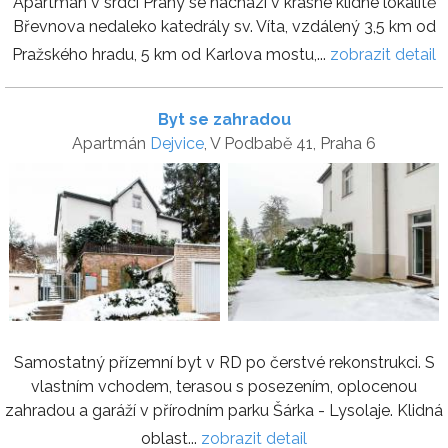
Apartmán v srdci Prahy se nachází v krásné klidné lokalitě
Břevnova nedaleko katedrály sv. Víta, vzdálený 3,5 km od
Pražského hradu, 5 km od Karlova mostu,...
zobrazit detail
Byt se zahradou
Apartmán
Dejvice
, V Podbabě 41, Praha 6
Samostatný přízemní byt v RD po čerstvé rekonstrukci. S
vlastním vchodem, terasou s posezením, oplocenou
zahradou a garáží v přírodním parku Šárka - Lysolaje. Klidná
oblast...
zobrazit detail