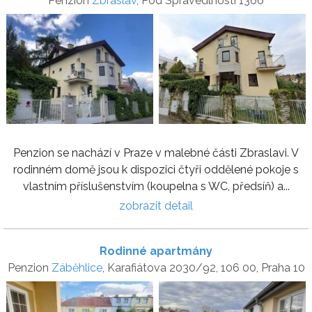
Penzion
Zbraslav
, Pod Spravedlností 1366
Penzion se nachází v Praze v malebné části Zbraslavi. V
rodinném domě jsou k dispozici čtyři oddělené pokoje s
vlastním příslušenstvím (koupelna s WC, předsíň) a...
zobrazit detail
Rodinné apartmány
Penzion
Záběhlice
, Karafiátova 2030/92, 106 00, Praha 10