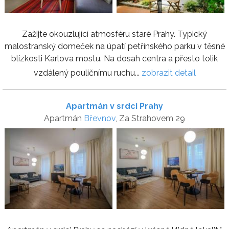
Zažijte okouzlující atmosféru staré Prahy. Typický
malostranský domeček na úpatí petřínského parku v těsné
blízkosti Karlova mostu. Na dosah centra a přesto tolik
vzdálený pouličnímu ruchu...
zobrazit detail
Apartmán v srdci Prahy
Apartmán
Břevnov
, Za Strahovem 29